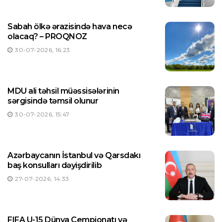
Sabah ölkə ərazisində hava necə
olacaq? – PROQNOZ
30-07-2026, 16:23
MDU ali təhsil müəssisələrinin
sərgisində təmsil olunur
30-07-2026, 15:47
Azərbaycanın İstanbul və Qarsdakı
baş konsulları dəyişdirilib
27-07-2026, 14:33
FIFA U-15 Dünya Çempionatı və