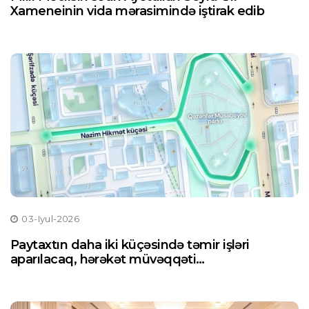
Xameneinin vida mərasimində iştirak edib
03-Iyul-2026
Paytaxtın daha iki küçəsində təmir işləri
aparılacaq, hərəkət müvəqqəti
məhdudlaşdırılacaq