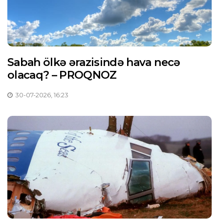
Sabah ölkə ərazisində hava necə
olacaq? – PROQNOZ
30-07-2026, 16:23