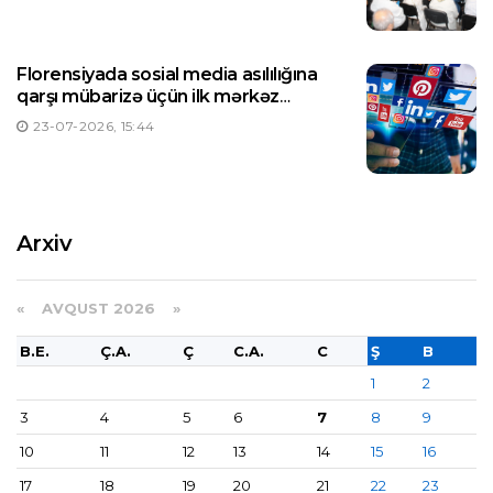
Florensiyada sosial media asılılığına
qarşı mübarizə üçün ilk mərkəz
yaradılıb
23-07-2026, 15:44
Arxiv
«
AVQUST 2026 »
B.E.
Ç.A.
Ç
C.A.
C
Ş
B
1
2
3
4
5
6
7
8
9
10
11
12
13
14
15
16
17
18
19
20
21
22
23