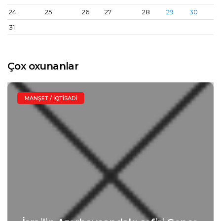
24
25
26
27
28
29
30
31
Çox oxunanlar
MANŞET / İQTISADI