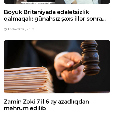
Böyük Britaniyada ədalətsizlik
qalmaqalı: günahsız şəxs illər sonra
həbs olunub
17-04-2026, 23:12
Zamin Zəki 7 il 6 ay azadlıqdan
məhrum edilib