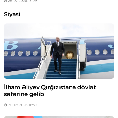
26-07-2026, 13:09
Siyasi
İlham Əliyev Qırğızıstana dövlət
səfərinə gəlib
30-07-2026, 16:58