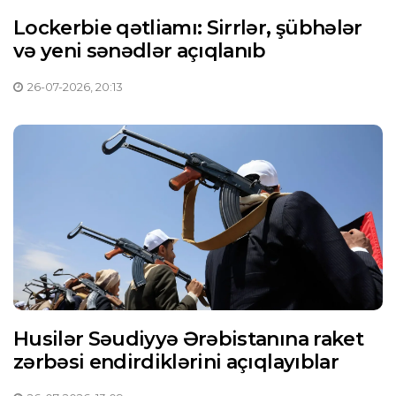
Lockerbie qətliamı: Sirrlər, şübhələr
və yeni sənədlər açıqlanıb
26-07-2026, 20:13
Husilər Səudiyyə Ərəbistanına raket
zərbəsi endirdiklərini açıqlayıblar