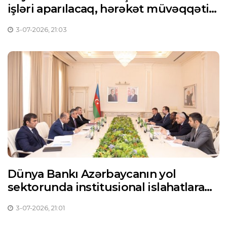
işləri aparılacaq, hərəkət müvəqqəti
məhdudlaşdırılacaq
3-07-2026, 21:03
Dünya Bankı Azərbaycanın yol
sektorunda institusional islahatlara
dəstəyə hazırdır
3-07-2026, 21:01