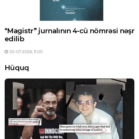
"Magistr” jurnalının 4-cü nömrəsi nəşr
edilib
20-07-2026, 11:00
Hüquq