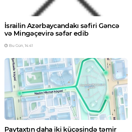
İsrailin Azərbaycandakı səfiri Gəncə
və Mingəçevirə səfər edib
Bu Gün, 14:41
Paytaxtın daha iki küçəsində təmir