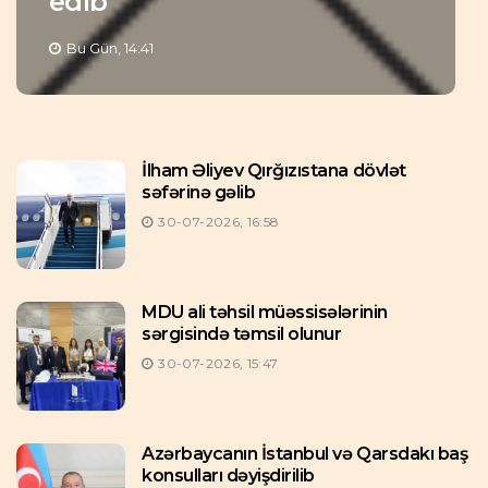
edib
Bu Gün, 14:41
İlham Əliyev Qırğızıstana dövlət
səfərinə gəlib
30-07-2026, 16:58
MDU ali təhsil müəssisələrinin
sərgisində təmsil olunur
30-07-2026, 15:47
Azərbaycanın İstanbul və Qarsdakı baş
konsulları dəyişdirilib