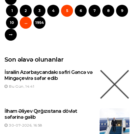
1
2
3
4
5
6
7
8
9
10
...
1954
Son əlavə olunanlar
İsrailin Azərbaycandakı səfiri Gəncə və
Mingəçevirə səfər edib
Bu Gün, 14:41
İlham Əliyev Qırğızıstana dövlət
səfərinə gəlib
30-07-2026, 16:58