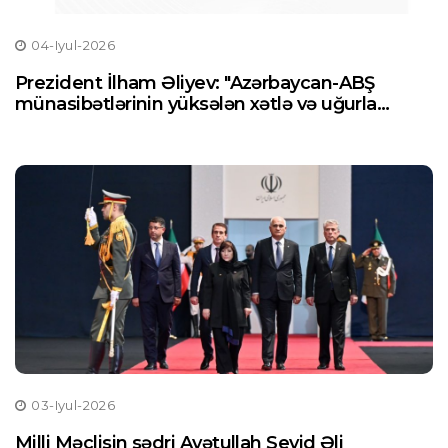
04-Iyul-2026
Prezident İlham Əliyev: "Azərbaycan-ABŞ
münasibətlərinin yüksələn xətlə və uğurla
inkişaf etməsi məmnunluq doğurur"
03-Iyul-2026
Milli Məclisin sədri Ayətullah Seyid Əli