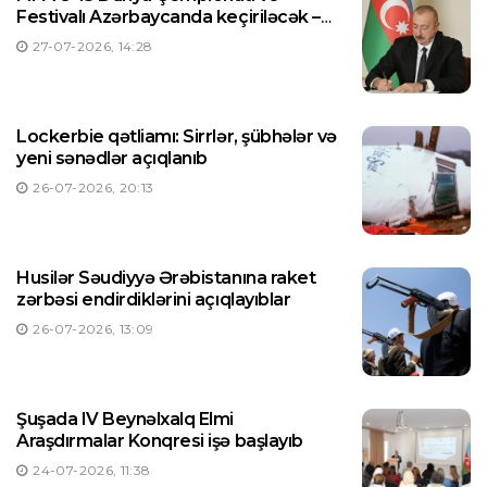
Festivalı Azərbaycanda keçiriləcək –
Prezident Sərəncam imzaladı
27-07-2026, 14:28
Lockerbie qətliamı: Sirrlər, şübhələr və
yeni sənədlər açıqlanıb
26-07-2026, 20:13
Husilər Səudiyyə Ərəbistanına raket
zərbəsi endirdiklərini açıqlayıblar
26-07-2026, 13:09
Şuşada IV Beynəlxalq Elmi
Araşdırmalar Konqresi işə başlayıb
24-07-2026, 11:38