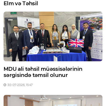
Elm və Təhsil
MDU ali təhsil müəssisələrinin
sərgisində təmsil olunur
30-07-2026, 15:47