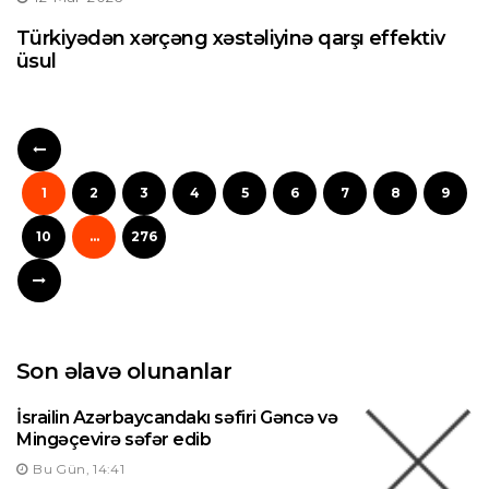
Türkiyədən xərçəng xəstəliyinə qarşı effektiv
üsul
1
2
3
4
5
6
7
8
9
10
...
276
Son əlavə olunanlar
İsrailin Azərbaycandakı səfiri Gəncə və
Mingəçevirə səfər edib
Bu Gün, 14:41