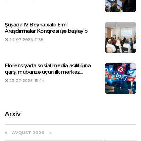
Şuşada IV Beynəlxalq Elmi
Araşdırmalar Konqresi işə başlayıb
24-07-2026, 11:38
Florensiyada sosial media asılılığına
qarşı mübarizə üçün ilk mərkəz
yaradılıb
23-07-2026, 15:44
Arxiv
«
AVQUST 2026 »