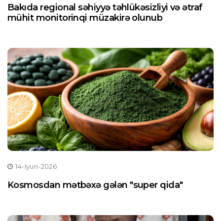
Bakıda regional səhiyyə təhlükəsizliyi və ətraf
mühit monitorinqi müzakirə olunub
14-Iyun-2026
Kosmosdan mətbəxə gələn "super qida"