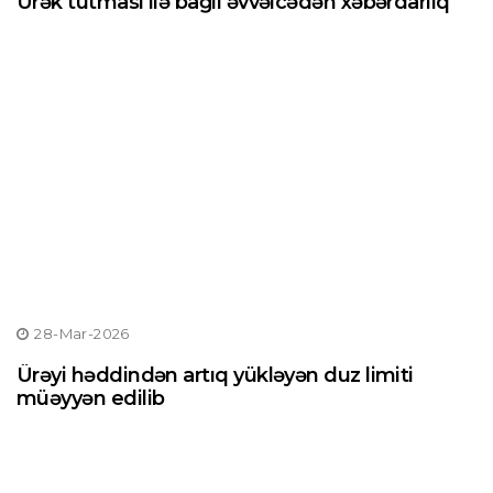
Ürək tutması ilə bağlı əvvəlcədən xəbərdarlıq
28-Mar-2026
Ürəyi həddindən artıq yükləyən duz limiti
müəyyən edilib