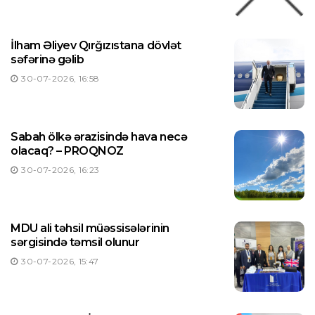
İlham Əliyev Qırğızıstana dövlət
səfərinə gəlib
30-07-2026, 16:58
Sabah ölkə ərazisində hava necə
olacaq? – PROQNOZ
30-07-2026, 16:23
MDU ali təhsil müəssisələrinin
sərgisində təmsil olunur
30-07-2026, 15:47