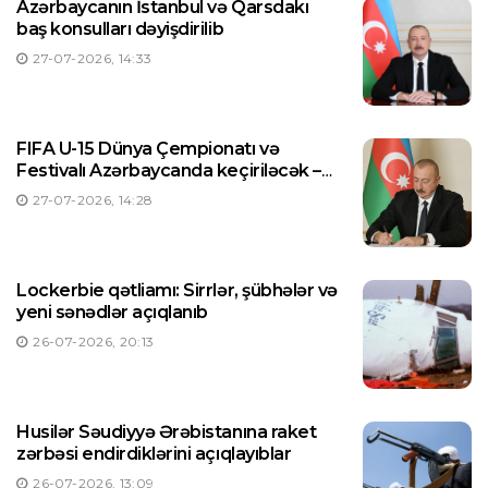
Azərbaycanın İstanbul və Qarsdakı
baş konsulları dəyişdirilib
27-07-2026, 14:33
FIFA U-15 Dünya Çempionatı və
Festivalı Azərbaycanda keçiriləcək –
Prezident Sərəncam imzaladı
27-07-2026, 14:28
Lockerbie qətliamı: Sirrlər, şübhələr və
yeni sənədlər açıqlanıb
26-07-2026, 20:13
Husilər Səudiyyə Ərəbistanına raket
zərbəsi endirdiklərini açıqlayıblar
26-07-2026, 13:09