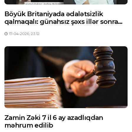
Böyük Britaniyada ədalətsizlik
qalmaqalı: günahsız şəxs illər sonra
həbs olunub
17-04-2026, 23:12
Zamin Zəki 7 il 6 ay azadlıqdan
məhrum edilib