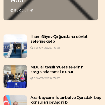
edib
Bu Gün, 14:41
İlham Əliyev Qırğızıstana dövlət
səfərinə gəlib
30-07-2026, 16:58
MDU ali təhsil müəssisələrinin
sərgisində təmsil olunur
30-07-2026, 15:47
Azərbaycanın İstanbul və Qarsdakı baş
konsulları dəyişdirilib