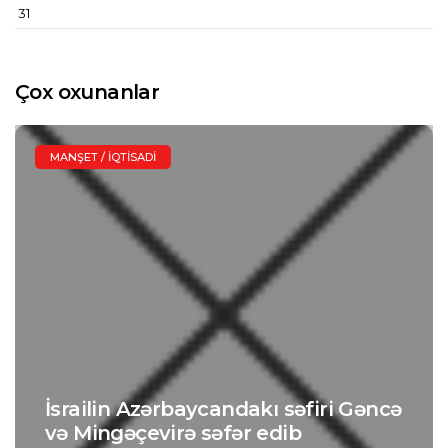
31
Çox oxunanlar
MANŞET / İQTISADI
İsrailin Azərbaycandakı səfiri Gəncə
və Mingəçevirə səfər edib