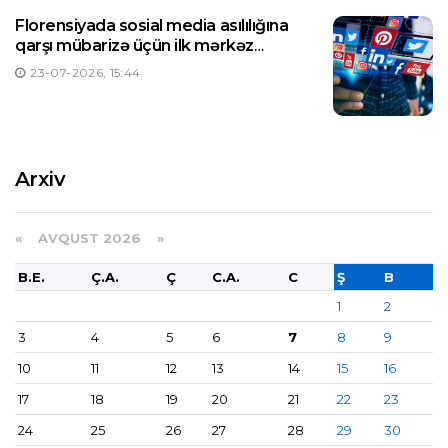
Florensiyada sosial media asılılığına
qarşı mübarizə üçün ilk mərkəz
yaradılıb
23-07-2026, 15:44
Arxiv
«
AVQUST 2026 »
B.E.
Ç.A.
Ç
C.A.
C
Ş
B
1
2
3
4
5
6
7
8
9
10
11
12
13
14
15
16
17
18
19
20
21
22
23
24
25
26
27
28
29
30