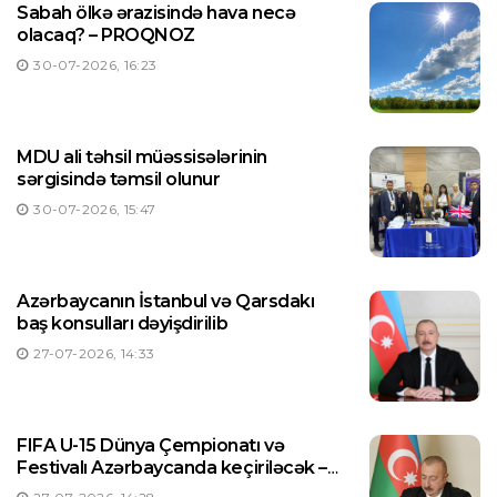
Sabah ölkə ərazisində hava necə
olacaq? – PROQNOZ
30-07-2026, 16:23
MDU ali təhsil müəssisələrinin
sərgisində təmsil olunur
30-07-2026, 15:47
Azərbaycanın İstanbul və Qarsdakı
baş konsulları dəyişdirilib
27-07-2026, 14:33
FIFA U-15 Dünya Çempionatı və
Festivalı Azərbaycanda keçiriləcək –
Prezident Sərəncam imzaladı