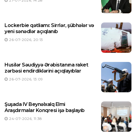
27-07-2026, 14:28
Lockerbie qətliamı: Sirrlər, şübhələr və
yeni sənədlər açıqlanıb
26-07-2026, 20:13
Husilər Səudiyyə Ərəbistanına raket
zərbəsi endirdiklərini açıqlayıblar
26-07-2026, 13:09
Şuşada IV Beynəlxalq Elmi
Araşdırmalar Konqresi işə başlayıb
24-07-2026, 11:38