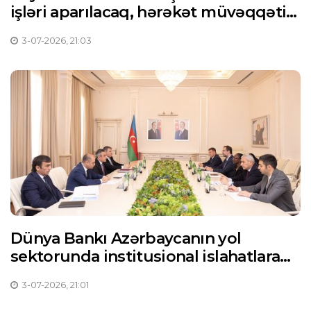
işləri aparılacaq, hərəkət müvəqqəti
məhdudlaşdırılacaq
3-07-2026, 21:03
Dünya Bankı Azərbaycanın yol
sektorunda institusional islahatlara
dəstəyə hazırdır
3-07-2026, 21:01