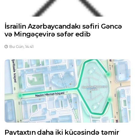
İsrailin Azərbaycandakı səfiri Gəncə
və Mingəçevirə səfər edib
Bu Gün, 14:41
Paytaxtın daha iki küçəsində təmir