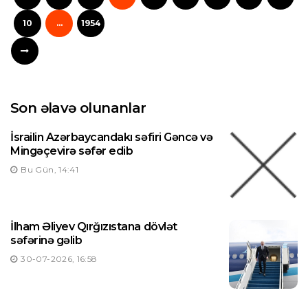
10
...
1954
Son əlavə olunanlar
İsrailin Azərbaycandakı səfiri Gəncə və
Mingəçevirə səfər edib
Bu Gün, 14:41
İlham Əliyev Qırğızıstana dövlət
səfərinə gəlib
30-07-2026, 16:58