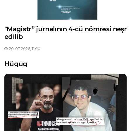
"Magistr” jurnalının 4-cü nömrəsi nəşr
edilib
20-07-2026, 11:00
Hüquq