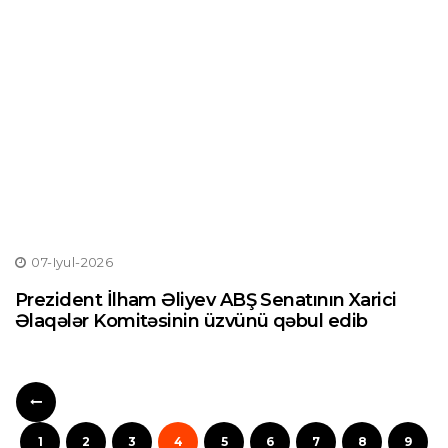
07-Iyul-2026
Prezident İlham Əliyev ABŞ Senatının Xarici
Əlaqələr Komitəsinin üzvünü qəbul edib
1
2
3
4
5
6
7
8
9