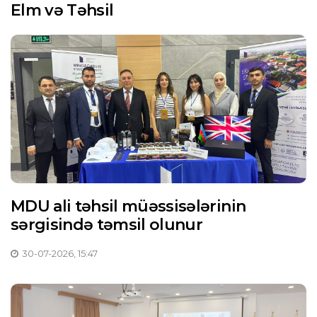
Elm və Təhsil
MDU ali təhsil müəssisələrinin
sərgisində təmsil olunur
30-07-2026, 15:47