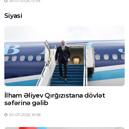
26-07-2026, 13:09
Siyasi
İlham Əliyev Qırğızıstana dövlət
səfərinə gəlib
30-07-2026, 16:58