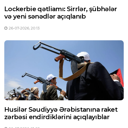
Lockerbie qətliamı: Sirrlər, şübhələr
və yeni sənədlər açıqlanıb
26-07-2026, 20:13
Husilər Səudiyyə Ərəbistanına raket
zərbəsi endirdiklərini açıqlayıblar