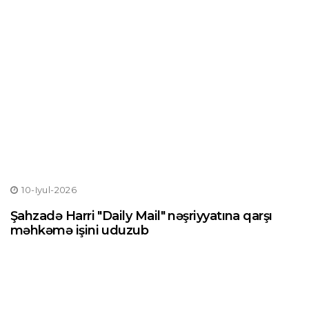
10-Iyul-2026
Şahzadə Harri "Daily Mail" nəşriyyatına qarşı
məhkəmə işini uduzub