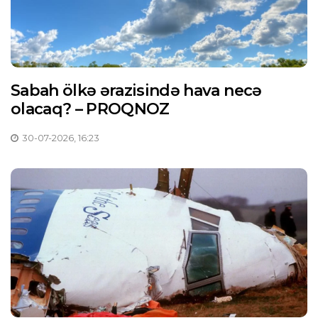
Sabah ölkə ərazisində hava necə
olacaq? – PROQNOZ
30-07-2026, 16:23