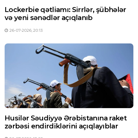
Lockerbie qətliamı: Sirrlər, şübhələr
və yeni sənədlər açıqlanıb
26-07-2026, 20:13
Husilər Səudiyyə Ərəbistanına raket
zərbəsi endirdiklərini açıqlayıblar