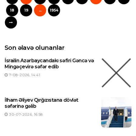
18
19
...
1954
Son əlavə olunanlar
İsrailin Azərbaycandakı səfiri Gəncə və
Mingəçevirə səfər edib
7-08-2026, 14:41
İlham Əliyev Qırğızıstana dövlət
səfərinə gəlib
30-07-2026, 16:58