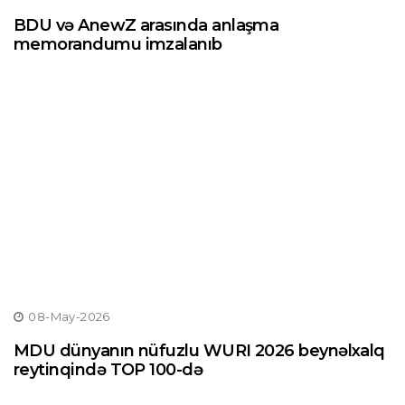
BDU və AnewZ arasında anlaşma
memorandumu imzalanıb
08-May-2026
MDU dünyanın nüfuzlu WURI 2026 beynəlxalq
reytinqində TOP 100-də