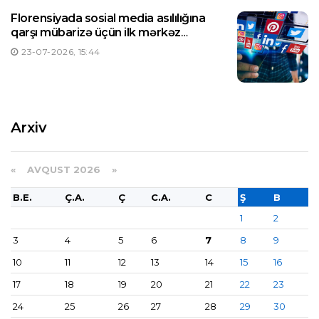
Florensiyada sosial media asılılığına
qarşı mübarizə üçün ilk mərkəz
yaradılıb
23-07-2026, 15:44
Arxiv
«
AVQUST 2026 »
B.E.
Ç.A.
Ç
C.A.
C
Ş
B
1
2
3
4
5
6
7
8
9
10
11
12
13
14
15
16
17
18
19
20
21
22
23
24
25
26
27
28
29
30