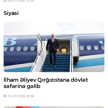
26-07-2026, 13:09
Siyasi
İlham Əliyev Qırğızıstana dövlət
səfərinə gəlib
30-07-2026, 16:58