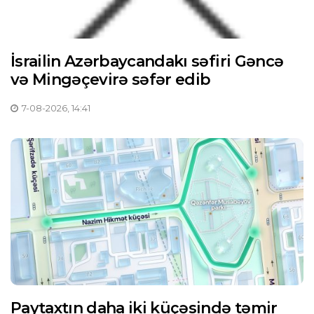
İsrailin Azərbaycandakı səfiri Gəncə
və Mingəçevirə səfər edib
7-08-2026, 14:41
Paytaxtın daha iki küçəsində təmir