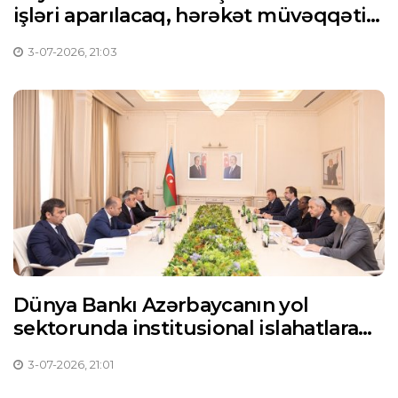
işləri aparılacaq, hərəkət müvəqqəti
məhdudlaşdırılacaq
3-07-2026, 21:03
Dünya Bankı Azərbaycanın yol
sektorunda institusional islahatlara
dəstəyə hazırdır
3-07-2026, 21:01