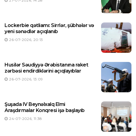
27-07-2026, 14:28
Lockerbie qətliamı: Sirrlər, şübhələr və
yeni sənədlər açıqlanıb
26-07-2026, 20:13
Husilər Səudiyyə Ərəbistanına raket
zərbəsi endirdiklərini açıqlayıblar
26-07-2026, 13:09
Şuşada IV Beynəlxalq Elmi
Araşdırmalar Konqresi işə başlayıb
24-07-2026, 11:38