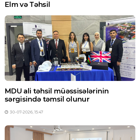
Elm və Təhsil
MDU ali təhsil müəssisələrinin
sərgisində təmsil olunur
30-07-2026, 15:47