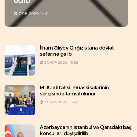
edib
7-08-2026, 14:41
İlham Əliyev Qırğızıstana dövlət
səfərinə gəlib
30-07-2026, 16:58
MDU ali təhsil müəssisələrinin
sərgisində təmsil olunur
30-07-2026, 15:47
Azərbaycanın İstanbul və Qarsdakı baş
konsulları dəyişdirilib