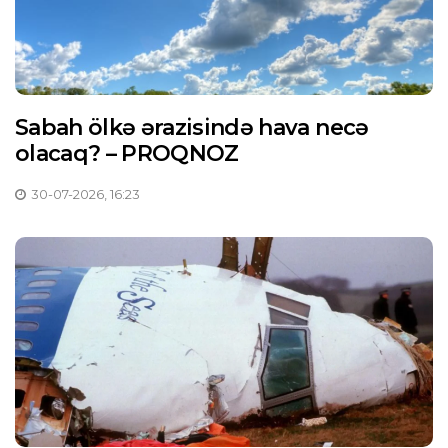
Sabah ölkə ərazisində hava necə
olacaq? – PROQNOZ
30-07-2026, 16:23