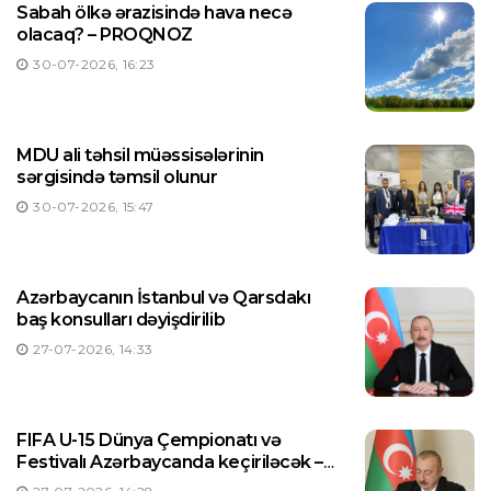
Sabah ölkə ərazisində hava necə
olacaq? – PROQNOZ
30-07-2026, 16:23
MDU ali təhsil müəssisələrinin
sərgisində təmsil olunur
30-07-2026, 15:47
Azərbaycanın İstanbul və Qarsdakı
baş konsulları dəyişdirilib
27-07-2026, 14:33
FIFA U-15 Dünya Çempionatı və
Festivalı Azərbaycanda keçiriləcək –
Prezident Sərəncam imzaladı