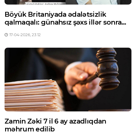
Böyük Britaniyada ədalətsizlik
qalmaqalı: günahsız şəxs illər sonra
həbs olunub
17-04-2026, 23:12
Zamin Zəki 7 il 6 ay azadlıqdan
məhrum edilib