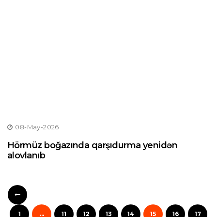
08-May-2026
Hörmüz boğazında qarşıdurma yenidən
alovlanıb
1
...
11
12
13
14
15
16
17