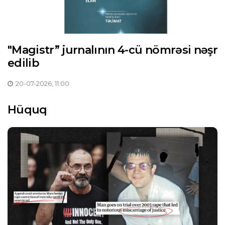
"Magistr” jurnalının 4-cü nömrəsi nəşr
edilib
20-07-2026, 11:00
Hüquq