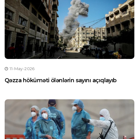
11-May-2026
Qəzza höküməti ölənlərin sayını açıqlayıb