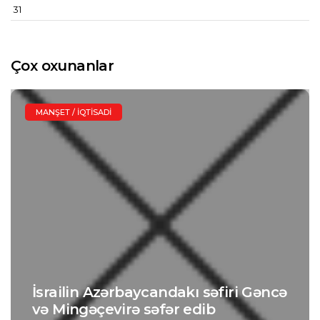
31
Çox oxunanlar
MANŞET / İQTISADI
İsrailin Azərbaycandakı səfiri Gəncə
və Mingəçevirə səfər edib