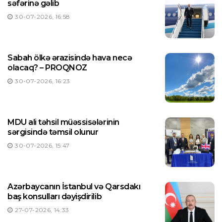
səfərinə gəlib
30-07-2026, 16:58
Sabah ölkə ərazisində hava necə
olacaq? – PROQNOZ
30-07-2026, 16:23
MDU ali təhsil müəssisələrinin
sərgisində təmsil olunur
30-07-2026, 15:47
Azərbaycanın İstanbul və Qarsdakı
baş konsulları dəyişdirilib
27-07-2026, 14:33