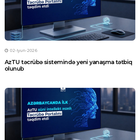
02-Iyun-2026
AzTU təcrübə sistemində yeni yanaşma tətbiq
olunub