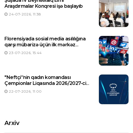
Şuşada IV Beynəlxalq Elmi
Araşdırmalar Konqresi işə başlayıb
24-07-2026, 11:38
Florensiyada sosial media asılılığına
qarşı mübarizə üçün ilk mərkəz
yaradılıb
23-07-2026, 15:44
"Neftçi”nin qadın komandası
Çempionlar Liqasında 2026/2027-ci
illər mövsümündə ilk oyununa çıxacaq
22-07-2026, 11:00
Arxiv