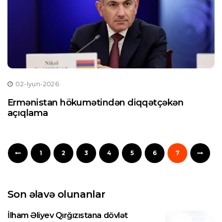
02-Iyun-2026
Ermənistan hökumətindən diqqətçəkən
açıqlama
1
2
3
4
5
6
7
Son əlavə olunanlar
İlham Əliyev Qırğızıstana dövlət