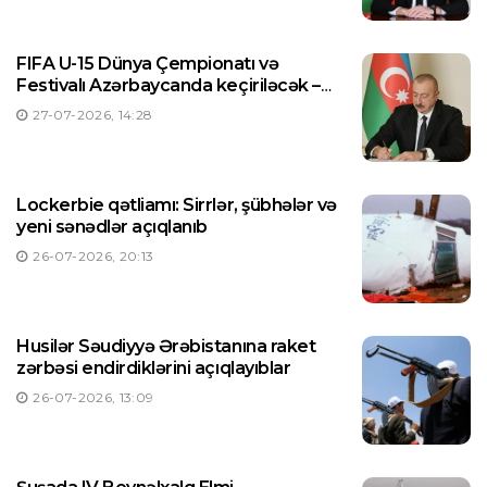
FIFA U-15 Dünya Çempionatı və
Festivalı Azərbaycanda keçiriləcək –
Prezident Sərəncam imzaladı
27-07-2026, 14:28
Lockerbie qətliamı: Sirrlər, şübhələr və
yeni sənədlər açıqlanıb
26-07-2026, 20:13
Husilər Səudiyyə Ərəbistanına raket
zərbəsi endirdiklərini açıqlayıblar
26-07-2026, 13:09