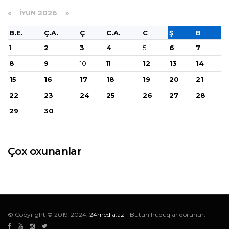
«
İYUN 2026
»
B.E.
Ç.A.
Ç
C.A.
C
Ş
B
1
2
3
4
5
6
7
8
9
10
11
12
13
14
15
16
17
18
19
20
21
22
23
24
25
26
27
28
29
30
Çox oxunanlar
© Copyright © 2019-2024.
24media.az
- Bütün hüquqlar qorunur.