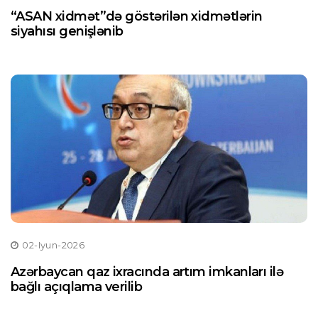
“ASAN xidmət”də göstərilən xidmətlərin
siyahısı genişlənib
02-Iyun-2026
Azərbaycan qaz ixracında artım imkanları ilə
bağlı açıqlama verilib