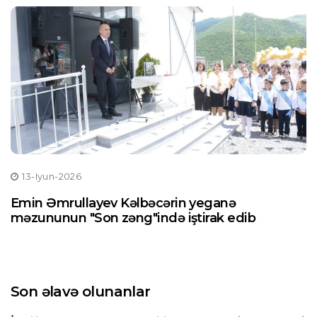
13-Iyun-2026
Emin Əmrullayev Kəlbəcərin yeganə
məzununun "Son zəng"ində iştirak edib
Son əlavə olunanlar