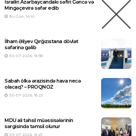
İsrailin Azərbaycandakı səfiri Gəncə və
Mingəçevirə səfər edib
Bu Gün, 14:41
İlham Əliyev Qırğızıstana dövlət
səfərinə gəlib
30-07-2026, 16:58
Sabah ölkə ərazisində hava necə
olacaq? – PROQNOZ
30-07-2026, 16:23
MDU ali təhsil müəssisələrinin
sərgisində təmsil olunur
30-07-2026, 15:47