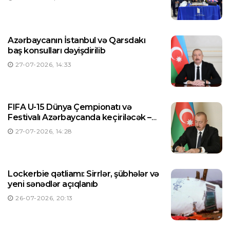
Azərbaycanın İstanbul və Qarsdakı
baş konsulları dəyişdirilib
27-07-2026, 14:33
FIFA U-15 Dünya Çempionatı və
Festivalı Azərbaycanda keçiriləcək –
Prezident Sərəncam imzaladı
27-07-2026, 14:28
Lockerbie qətliamı: Sirrlər, şübhələr və
yeni sənədlər açıqlanıb
26-07-2026, 20:13