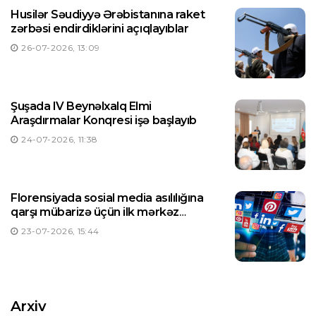
Husilər Səudiyyə Ərəbistanına raket
zərbəsi endirdiklərini açıqlayıblar
26-07-2026, 13:09
Şuşada IV Beynəlxalq Elmi
Araşdırmalar Konqresi işə başlayıb
24-07-2026, 11:38
Florensiyada sosial media asılılığına
qarşı mübarizə üçün ilk mərkəz
yaradılıb
23-07-2026, 15:44
Arxiv