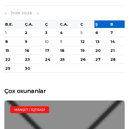
«
İYUN 2026
»
B.E.
Ç.A.
Ç
C.A.
C
Ş
B
1
2
3
4
5
6
7
8
9
10
11
12
13
14
15
16
17
18
19
20
21
22
23
24
25
26
27
28
29
30
Çox oxunanlar
MANŞET / İQTISADI