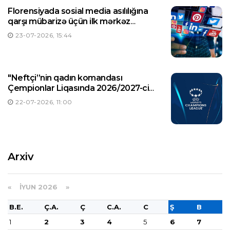
Florensiyada sosial media asılılığına
qarşı mübarizə üçün ilk mərkəz
yaradılıb
23-07-2026, 15:44
"Neftçi”nin qadın komandası
Çempionlar Liqasında 2026/2027-ci
illər mövsümündə ilk oyununa çıxacaq
22-07-2026, 11:00
Arxiv
«
İYUN 2026
»
B.E.
Ç.A.
Ç
C.A.
C
Ş
B
1
2
3
4
5
6
7