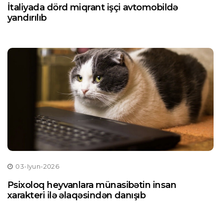
İtaliyada dörd miqrant işçi avtomobildə
yandırılıb
03-Iyun-2026
Psixoloq heyvanlara münasibətin insan
xarakteri ilə əlaqəsindən danışıb