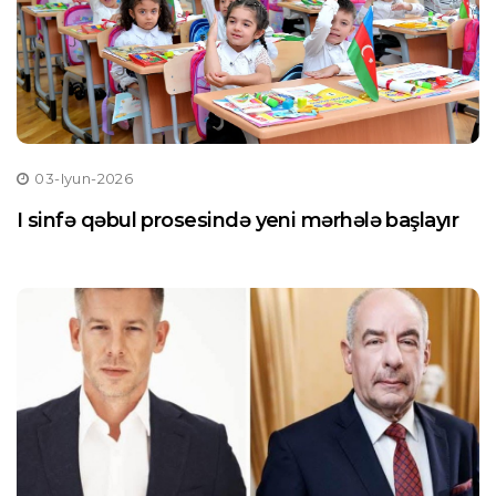
03-Iyun-2026
I sinfə qəbul prosesində yeni mərhələ başlayır