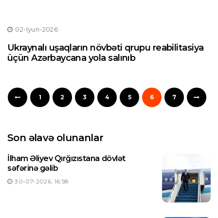
02-Iyun-2026
Ukraynalı uşaqların növbəti qrupu reabilitasiya
üçün Azərbaycana yola salınıb
1
2
3
4
5
6
7
Son əlavə olunanlar
İlham Əliyev Qırğızıstana dövlət
səfərinə gəlib
30-07-2026, 16:58