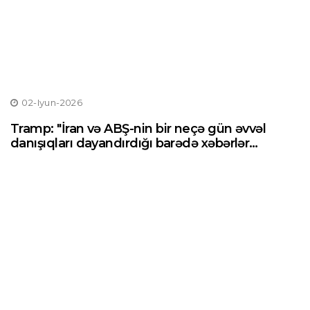
02-Iyun-2026
Tramp: "İran və ABŞ-nin bir neçə gün əvvəl
danışıqları dayandırdığı barədə xəbərlər
yalandır"