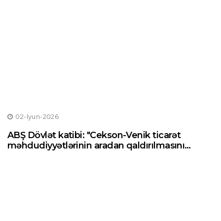
02-Iyun-2026
ABŞ Dövlət katibi: "Cekson-Venik ticarət
məhdudiyyətlərinin aradan qaldırılmasını
istərdik"