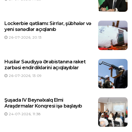
Lockerbie qətliamı: Sirrlər, şübhələr və
yeni sənədlər açıqlanıb
26-07-2026, 20:13
Husilər Səudiyyə Ərəbistanına raket
zərbəsi endirdiklərini açıqlayıblar
26-07-2026, 13:09
Şuşada IV Beynəlxalq Elmi
Araşdırmalar Konqresi işə başlayıb
24-07-2026, 11:38