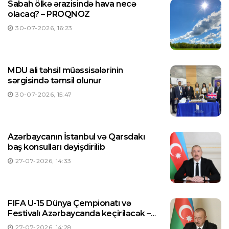
Sabah ölkə ərazisində hava necə
olacaq? – PROQNOZ
30-07-2026, 16:23
MDU ali təhsil müəssisələrinin
sərgisində təmsil olunur
30-07-2026, 15:47
Azərbaycanın İstanbul və Qarsdakı
baş konsulları dəyişdirilib
27-07-2026, 14:33
FIFA U-15 Dünya Çempionatı və
Festivalı Azərbaycanda keçiriləcək –
Prezident Sərəncam imzaladı
27-07-2026, 14:28