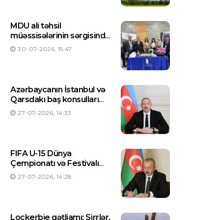
MDU ali təhsil
müəssisələrinin sərgisində
təmsil olunur
30-07-2026, 15:47
Azərbaycanın İstanbul və
Qarsdakı baş konsulları
dəyişdirilib
27-07-2026, 14:33
FIFA U-15 Dünya
Çempionatı və Festivalı
Azərbaycanda keçiriləcək
27-07-2026, 14:28
– Prezident Sərəncam
imzaladı
Lockerbie qətliamı: Sirrlər,