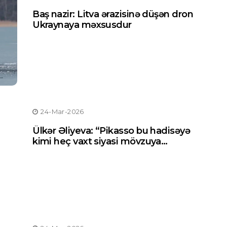
Baş nazir: Litva ərazisinə düşən dron
Ukraynaya məxsusdur
24-Mar-2026
Ülkər Əliyeva: “Pikasso bu hadisəyə
kimi heç vaxt siyasi mövzuya
toxunmayıb”