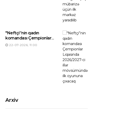
"Neftçi”nin qadın
komandası Çempionlar
Liqasında 2026/2027-ci
22-07-2026, 11:00
illər mövsümündə ilk
oyununa çıxacaq
Arxiv