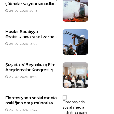
şübhələr və yeni sənədlər
açıqlanıb
26-07-2026, 20:13
Husilər Səudiyyə
Ərəbistanına raket zərbəsi
endirdiklərini açıqlayıblar
26-07-2026, 13:09
Şuşada IV Beynəlxalq Elmi
Araşdırmalar Konqresi işə
başlayıb
24-07-2026, 11:38
Florensiyada sosial media
asılılığına qarşı mübarizə
üçün ilk mərkəz yaradılıb
23-07-2026, 15:44