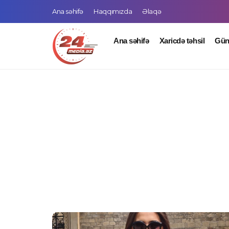
Ana səhifə
Haqqımızda
Əlaqə
Ana səhifə
Xaricdə təhsil
Gü