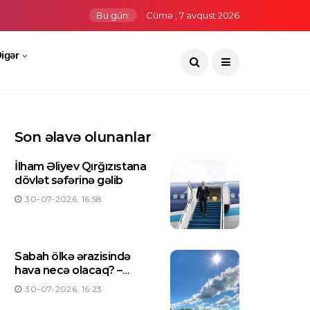
Bu gün:
Cümə , 7 avqust 2026
igər
Son əlavə olunanlar
İlham Əliyev Qırğızıstana
dövlət səfərinə gəlib
30-07-2026, 16:58
Sabah ölkə ərazisində
hava necə olacaq? –
PROQNOZ
30-07-2026, 16:23