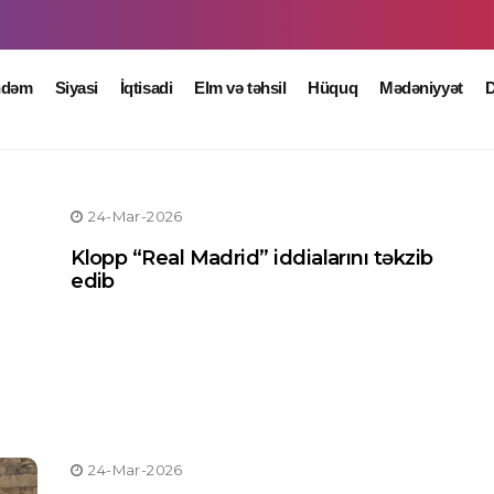
ndəm
Siyasi
İqtisadi
Elm və təhsil
Hüquq
Mədəniyyət
D
24-Mar-2026
Klopp “Real Madrid” iddialarını təkzib
edib
24-Mar-2026