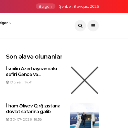
Bu gün:
Şənbə , 8 avqust 2026
igər
Son əlavə olunanlar
İsrailin Azərbaycandakı
səfiri Gəncə və
Mingəçevirə səfər edib
Dünən, 14:41
İlham Əliyev Qırğızıstana
dövlət səfərinə gəlib
30-07-2026, 16:58