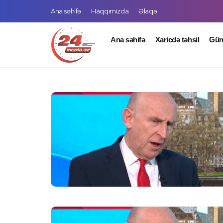
Ana səhifə
Haqqımızda
Əlaqə
Ana səhifə
Xaricdə təhsil
Gü