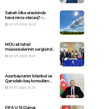
Sabah ölkə ərazisində
hava necə olacaq? –
PROQNOZ
30-07-2026, 16:23
MDU ali təhsil
müəssisələrinin sərgisində
təmsil olunur
30-07-2026, 15:47
Azərbaycanın İstanbul və
Qarsdakı baş konsulları
dəyişdirilib
27-07-2026, 14:33
FIFA U-15 Dünya