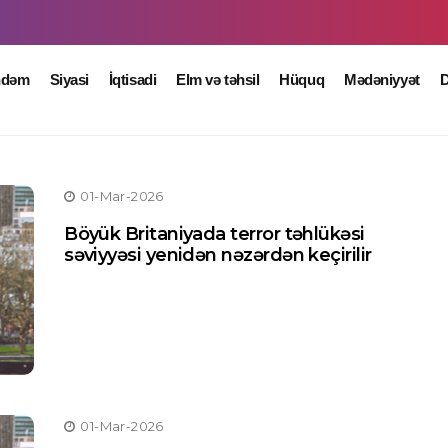
ndəm
Siyasi
İqtisadi
Elm və təhsil
Hüquq
Mədəniyyət
D
01-Mar-2026
Böyük Britaniyada terror təhlükəsi
səviyyəsi yenidən nəzərdən keçirilir
01-Mar-2026