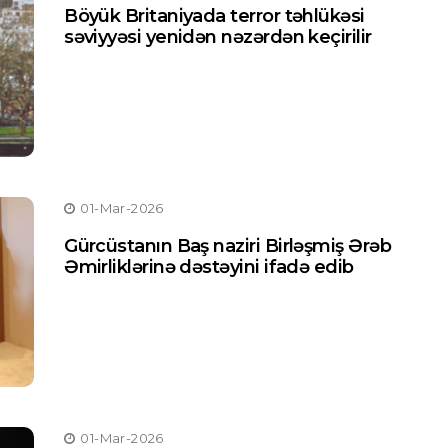
Böyük Britaniyada terror təhlükəsi
səviyyəsi yenidən nəzərdən keçirilir
01-Mar-2026
Gürcüstanın Baş naziri Birləşmiş Ərəb
Əmirliklərinə dəstəyini ifadə edib
01-Mar-2026