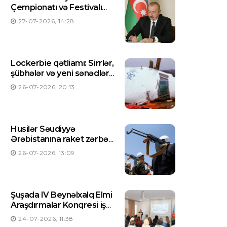
Çempionatı və Festivalı
Azərbaycanda keçiriləcək
27-07-2026, 14:28
– Prezident Sərəncam
imzaladı
Lockerbie qətliamı: Sirrlər,
şübhələr və yeni sənədlər
açıqlanıb
26-07-2026, 20:13
Husilər Səudiyyə
Ərəbistanına raket zərbəsi
endirdiklərini açıqlayıblar
26-07-2026, 13:09
Şuşada IV Beynəlxalq Elmi
Araşdırmalar Konqresi işə
başlayıb
24-07-2026, 11:38