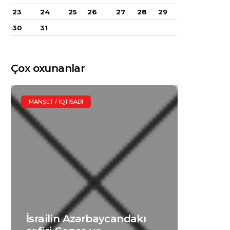
23
24
25
26
27
28
29
30
31
Çox oxunanlar
MANŞET / İQTISADI
İsrailin Azərbaycandakı