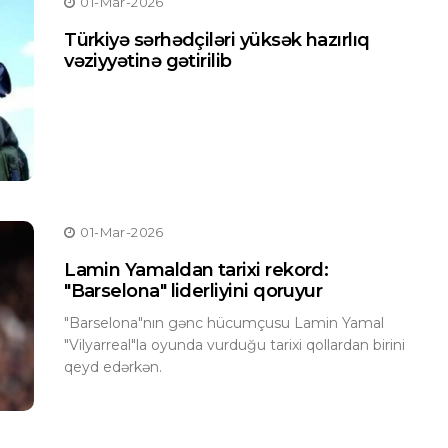
01-Mar-2026
Türkiyə sərhədçiləri yüksək hazırlıq
vəziyyətinə gətirilib
01-Mar-2026
Lamin Yamaldan tarixi rekord:
"Barselona" liderliyini qoruyur
"Barselona"nın gənc hücumçusu Lamin Yamal
"Vilyarreal"la oyunda vurduğu tarixi qollardan birini
qeyd edərkən.