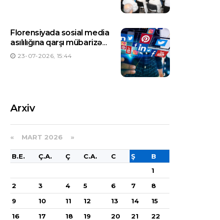
Florensiyada sosial media
asılılığına qarşı mübarizə
üçün ilk mərkəz yaradılıb
23-07-2026, 15:44
Arxiv
«
MART 2026
»
B.E.
Ç.A.
Ç
C.A.
C
Ş
B
1
2
3
4
5
6
7
8
9
10
11
12
13
14
15
16
17
18
19
20
21
22