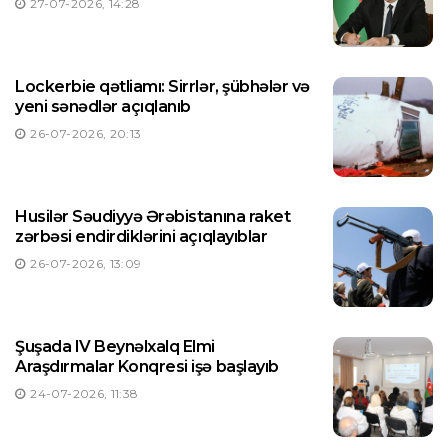
27-07-2026, 14:28
Lockerbie qətliamı: Sirrlər, şübhələr və
yeni sənədlər açıqlanıb
26-07-2026, 20:13
Husilər Səudiyyə Ərəbistanına raket
zərbəsi endirdiklərini açıqlayıblar
26-07-2026, 13:09
Şuşada IV Beynəlxalq Elmi
Araşdırmalar Konqresi işə başlayıb
24-07-2026, 11:38