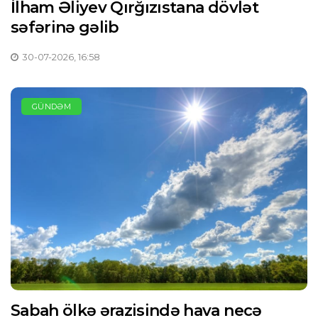
İlham Əliyev Qırğızıstana dövlət
səfərinə gəlib
30-07-2026, 16:58
GÜNDƏM
Sabah ölkə ərazisində hava necə