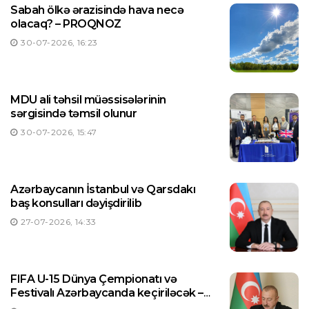
Sabah ölkə ərazisində hava necə
olacaq? – PROQNOZ
30-07-2026, 16:23
MDU ali təhsil müəssisələrinin
sərgisində təmsil olunur
30-07-2026, 15:47
Azərbaycanın İstanbul və Qarsdakı
baş konsulları dəyişdirilib
27-07-2026, 14:33
FIFA U-15 Dünya Çempionatı və
Festivalı Azərbaycanda keçiriləcək –
Prezident Sərəncam imzaladı