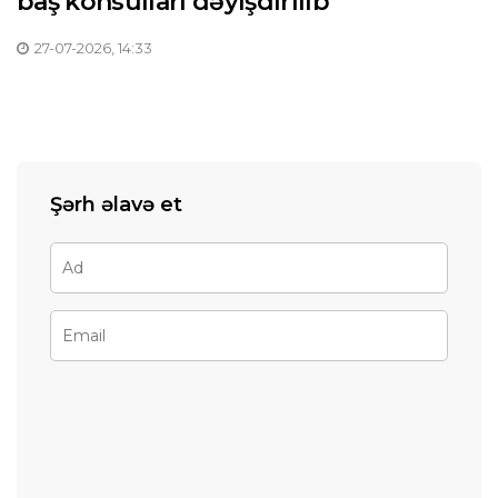
baş konsulları dəyişdirilib
27-07-2026, 14:33
Şərh əlavə et