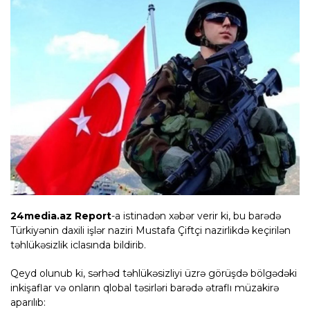
24media.az Report
-a istinadən xəbər verir ki, bu barədə
Türkiyənin daxili işlər naziri Mustafa Çiftçi nazirlikdə keçirilən
təhlükəsizlik iclasında bildirib.
Qeyd olunub ki, sərhəd təhlükəsizliyi üzrə görüşdə bölgədəki
inkişaflar və onların qlobal təsirləri barədə ətraflı müzakirə
aparılıb: