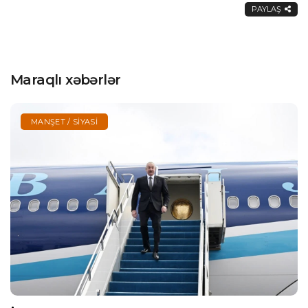
PAYLAŞ
Maraqlı xəbərlər
MANŞET / SIYASI