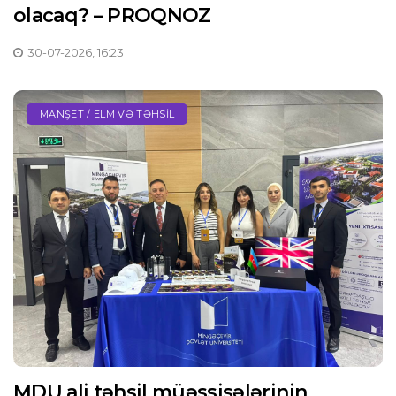
olacaq? – PROQNOZ
30-07-2026, 16:23
MANŞET / ELM VƏ TƏHSIL
MDU ali təhsil müəssisələrinin