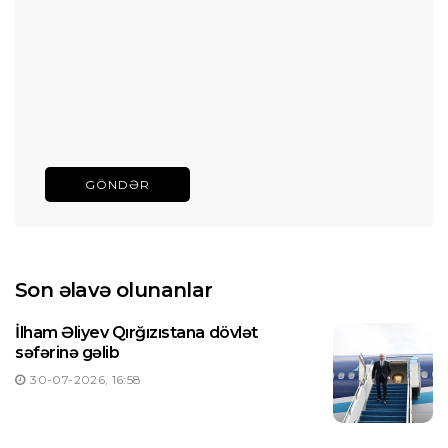
GÖNDƏR
Son əlavə olunanlar
İlham Əliyev Qırğızıstana dövlət
səfərinə gəlib
30-07-2026, 16:58