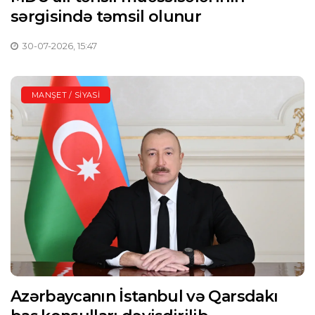
sərgisində təmsil olunur
30-07-2026, 15:47
MANŞET / SIYASI
Azərbaycanın İstanbul və Qarsdakı