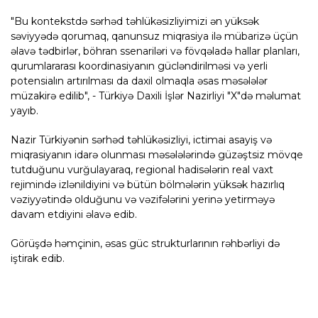
"Bu kontekstdə sərhəd təhlükəsizliyimizi ən yüksək
səviyyədə qorumaq, qanunsuz miqrasiya ilə mübarizə üçün
əlavə tədbirlər, böhran ssenariləri və fövqəladə hallar planları,
qurumlararası koordinasiyanın gücləndirilməsi və yerli
potensialın artırılması da daxil olmaqla əsas məsələlər
müzakirə edilib", - Türkiyə Daxili İşlər Nazirliyi "X"də məlumat
yayıb.
Nazir Türkiyənin sərhəd təhlükəsizliyi, ictimai asayiş və
miqrasiyanın idarə olunması məsələlərində güzəştsiz mövqe
tutduğunu vurğulayaraq, regional hadisələrin real vaxt
rejimində izlənildiyini və bütün bölmələrin yüksək hazırlıq
vəziyyətində olduğunu və vəzifələrini yerinə yetirməyə
davam etdiyini əlavə edib.
Görüşdə həmçinin, əsas güc strukturlarının rəhbərliyi də
iştirak edib.