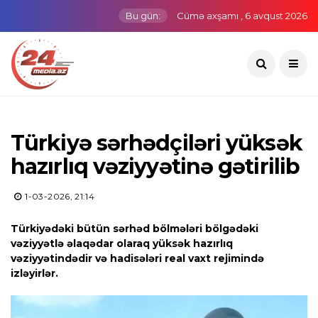
Bu gün:
Cümə axşamı , 6 avqust 2026
Türkiyə sərhədçiləri yüksək
hazırlıq vəziyyətinə gətirilib
1-03-2026, 21:14
Türkiyədəki bütün sərhəd bölmələri bölgədəki
vəziyyətlə əlaqədar olaraq yüksək hazırlıq
vəziyyətindədir və hadisələri real vaxt rejimində
izləyirlər.