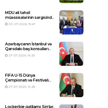
MDU ali təhsil
müəssisələrinin sərgisində
təmsil olunur
30-07-2026, 15:47
Azərbaycanın İstanbul və
Qarsdakı baş konsulları
dəyişdirilib
27-07-2026, 14:33
FIFA U-15 Dünya
Çempionatı və Festivalı
Azərbaycanda keçiriləcək
27-07-2026, 14:28
– Prezident Sərəncam
imzaladı
Lockerbie qətliamı: Sirrlər,