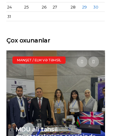
24
25
26
27
28
29
30
31
Çox oxunanlar
GÜNDƏM
MANŞET / S
Sabah ölkə ərazisində