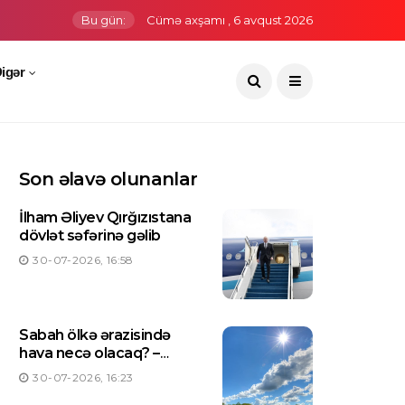
Bu gün:
Cümə axşamı , 6 avqust 2026
igər
Son əlavə olunanlar
İlham Əliyev Qırğızıstana
dövlət səfərinə gəlib
30-07-2026, 16:58
Sabah ölkə ərazisində
hava necə olacaq? –
PROQNOZ
30-07-2026, 16:23