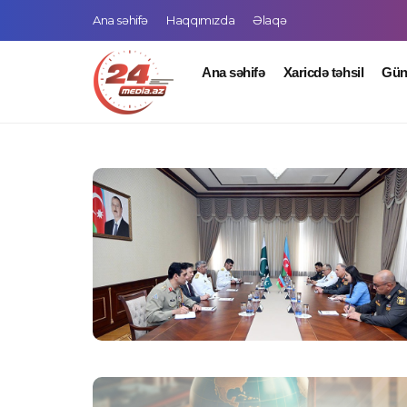
Ana səhifə
Haqqımızda
Əlaqə
Ana səhifə
Xaricdə təhsil
Gü