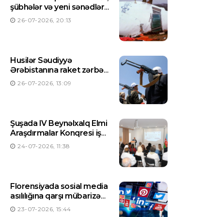
şübhələr və yeni sənədlər
açıqlanıb
26-07-2026, 20:13
Husilər Səudiyyə
Ərəbistanına raket zərbəsi
endirdiklərini açıqlayıblar
26-07-2026, 13:09
Şuşada IV Beynəlxalq Elmi
Araşdırmalar Konqresi işə
başlayıb
24-07-2026, 11:38
Florensiyada sosial media
asılılığına qarşı mübarizə
üçün ilk mərkəz yaradılıb
23-07-2026, 15:44