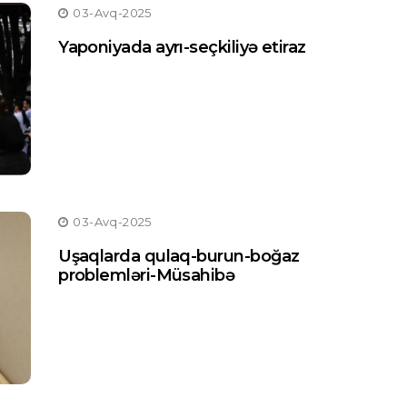
03-Avq-2025
Yaponiyada ayrı-seçkiliyə etiraz
MANŞET / ELM VƏ TƏHSIL
03-Avq-2025
Uşaqlarda qulaq-burun-boğaz
problemləri-Müsahibə
MDU ali təhsil