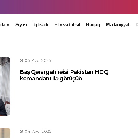
ndəm
Siyasi
İqtisadi
Elm və təhsil
Hüquq
Mədəniyyət
D
05-Avq-2025
Baş Qərargah rəisi Pakistan HDQ
komandanı ilə görüşüb
04-Avq-2025