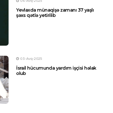
04-Avq-2025
Yevlaxda münaqişə zamanı 37 yaşlı
şəxs qətlə yetirilib
03-Avq-2025
İsrail hücumunda yardım işçisi həlak
olub