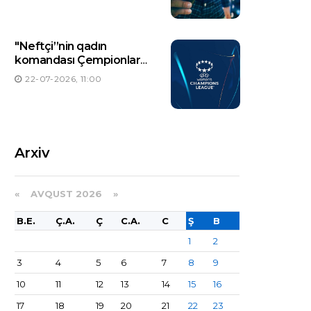
"Neftçi”nin qadın
komandası Çempionlar
Liqasında 2026/2027-ci
22-07-2026, 11:00
illər mövsümündə ilk
oyununa çıxacaq
Arxiv
«
AVQUST 2026 »
B.E.
Ç.A.
Ç
C.A.
C
Ş
B
1
2
3
4
5
6
7
8
9
10
11
12
13
14
15
16
17
18
19
20
21
22
23