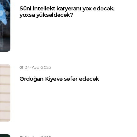
Süni intellekt karyeranı yox edəcək,
yoxsa yüksəldəcək?
04-Avq-2025
Ərdoğan Kiyevə səfər edəcək