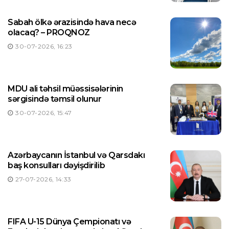
Sabah ölkə ərazisində hava necə
olacaq? – PROQNOZ
30-07-2026, 16:23
MDU ali təhsil müəssisələrinin
sərgisində təmsil olunur
30-07-2026, 15:47
Azərbaycanın İstanbul və Qarsdakı
baş konsulları dəyişdirilib
27-07-2026, 14:33
FIFA U-15 Dünya Çempionatı və