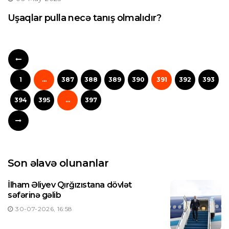
Uşaqlar pulla necə tanış olmalıdır?
1
...
387
388
389
390
391
392
393
394
395
...
397
Son əlavə olunanlar
İlham Əliyev Qırğızıstana dövlət
səfərinə gəlib
30-07-2026, 16:58