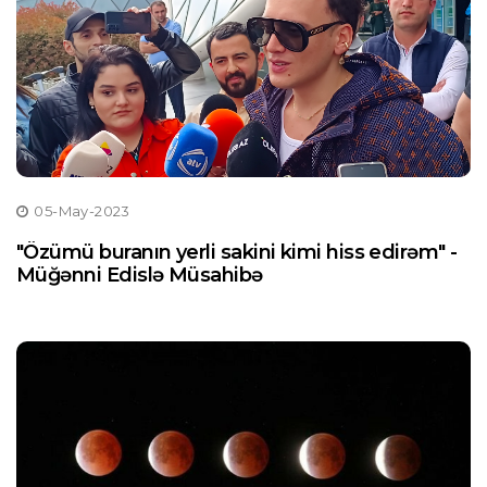
05-May-2023
"Özümü buranın yerli sakini kimi hiss edirəm" -
Müğənni Edislə Müsahibə