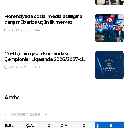
Florensiyada sosial media asılılığına
qarşı mübarizə üçün ilk mərkəz
yaradılıb
23-07-2026, 15:44
"Neftçi”nin qadın komandası
Çempionlar Liqasında 2026/2027-ci
illər mövsümündə ilk oyununa çıxacaq
22-07-2026, 11:00
Arxiv
«
AVQUST 2026 »
B.E.
Ç.A.
Ç
C.A.
C
Ş
B