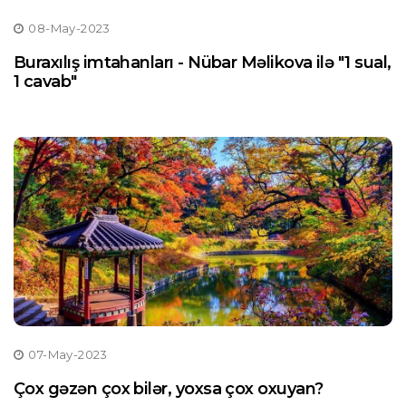
08-May-2023
Buraxılış imtahanları - Nübar Məlikova ilə "1 sual,
1 cavab"
07-May-2023
Çox gəzən çox bilər, yoxsa çox oxuyan?