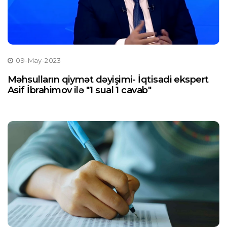
09-May-2023
Məhsulların qiymət dəyişimi- İqtisadi ekspert
Asif İbrahimov ilə "1 sual 1 cavab"