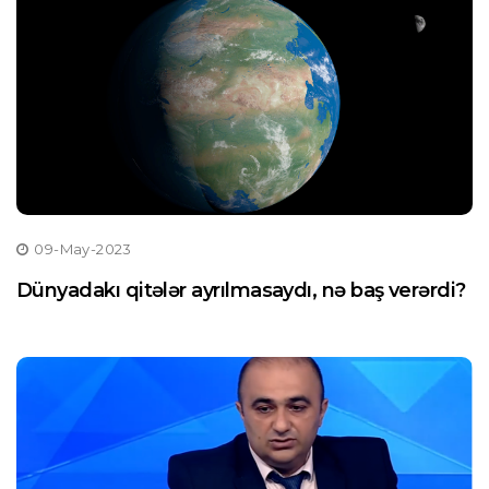
09-May-2023
Dünyadakı qitələr ayrılmasaydı, nə baş verərdi?