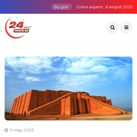
Bu gün:
Cümə axşamı , 6 avqust 2026
11-May-2023