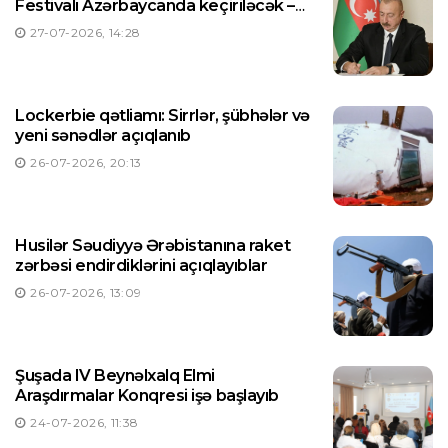
Festivalı Azərbaycanda keçiriləcək –
Prezident Sərəncam imzaladı
27-07-2026, 14:28
Lockerbie qətliamı: Sirrlər, şübhələr və
yeni sənədlər açıqlanıb
26-07-2026, 20:13
Husilər Səudiyyə Ərəbistanına raket
zərbəsi endirdiklərini açıqlayıblar
26-07-2026, 13:09
Şuşada IV Beynəlxalq Elmi
Araşdırmalar Konqresi işə başlayıb
24-07-2026, 11:38