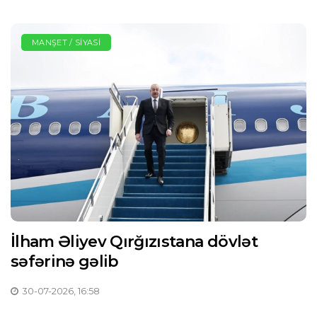
MANŞET / SIYASI
İlham Əliyev Qırğızıstana dövlət
səfərinə gəlib
30-07-2026, 16:58