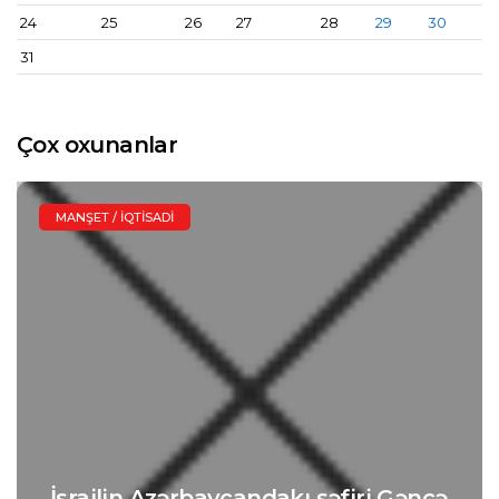
24
25
26
27
28
29
30
31
Çox oxunanlar
MANŞET / İQTISADI
İsrailin Azərbaycandakı səfiri Gəncə