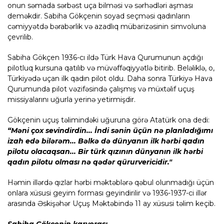
onun səmada sərbəst uça bilməsi və sərhədləri aşması
deməkdir. Sabiha Gökçenin soyad seçməsi qadınların
cəmiyyətdə bərabərlik və azadlıq mübarizəsinin simvoluna
çevrilib.
Sabiha Gökçen 1936-cı ildə Türk Hava Qurumunun açdığı
pilotluq kursuna qatılıb və müvəffəqiyyətlə bitirib. Beləliklə, o,
Türkiyədə uçan ilk qadın pilot oldu. Daha sonra Türkiyə Hava
Qurumunda pilot vəzifəsində çalışmış və müxtəlif uçuş
missiyalarını uğurla yerinə yetirmişdir.
Gökçenin uçuş təlimindəki uğuruna görə Atatürk ona dedi:
“
Məni çox sevindirdin... İndi sənin üçün nə planladığımı
izah edə bilərəm... Bəlkə də dünyanın ilk hərbi qadın
pilotu olacaqsan... Bir türk qızının dünyanın ilk hərbi
qadın pilotu olması nə qədər qürurvericidir."
Həmin illərdə qızlar hərbi məktəblərə qəbul olunmadığı üçün
onlara xüsusi geyim forması geyindirilir və 1936-1937-ci illər
arasında Əskişəhər Uçuş Məktəbində 11 ay xüsusi təlim keçib.
Sabiha Gökçenin karyerası