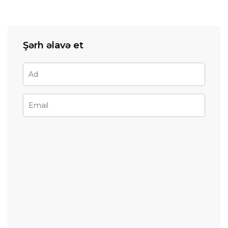
Şərh əlavə et