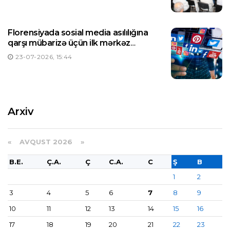
Florensiyada sosial media asılılığına
qarşı mübarizə üçün ilk mərkəz
yaradılıb
23-07-2026, 15:44
Arxiv
«
AVQUST 2026 »
B.E.
Ç.A.
Ç
C.A.
C
Ş
B
1
2
3
4
5
6
7
8
9
10
11
12
13
14
15
16
17
18
19
20
21
22
23