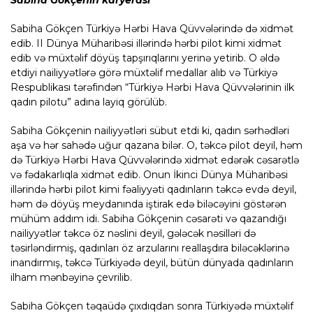
Sabiha Gökçen Türkiyə Hərbi Hava Qüvvələrində də xidmət
edib. II Dünya Müharibəsi illərində hərbi pilot kimi xidmət
edib və müxtəlif döyüş tapşırıqlarını yerinə yetirib. O əldə
etdiyi nailiyyətlərə görə müxtəlif medallar alıb və Türkiyə
Respublikası tərəfindən “Türkiyə Hərbi Hava Qüvvələrinin ilk
qadın pilotu” adına layiq görülüb.
Sabiha Gökçenin nailiyyətləri sübut etdi ki, qadın sərhədləri
aşa və hər sahədə uğur qazana bilər. O, təkcə pilot deyil, həm
də Türkiyə Hərbi Hava Qüvvələrində xidmət edərək cəsarətlə
və fədakarlıqla xidmət edib. Onun İkinci Dünya Müharibəsi
illərində hərbi pilot kimi fəaliyyəti qadınların təkcə evdə deyil,
həm də döyüş meydanında iştirak edə biləcəyini göstərən
mühüm addım idi. Sabiha Gökçenin cəsarəti və qazandığı
nailiyyətlər təkcə öz nəslini deyil, gələcək nəsilləri də
təsirləndirmiş, qadınları öz arzularını reallaşdıra biləcəklərinə
inandırmış, təkcə Türkiyədə deyil, bütün dünyada qadınların
ilham mənbəyinə çevrilib.
Sabiha Gökçen təqaüdə çıxdıqdan sonra Türkiyədə müxtəlif