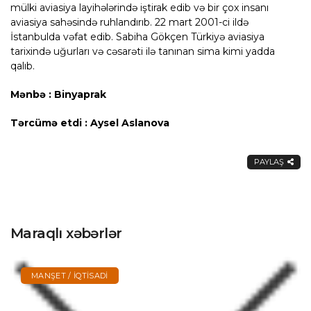
mülki aviasiya layihələrində iştirak edib və bir çox insanı
aviasiya sahəsində ruhlandırıb. 22 mart 2001-ci ildə
İstanbulda vəfat edib. Sabiha Gökçen Türkiyə aviasiya
tarixində uğurları və cəsarəti ilə tanınan sima kimi yadda
qalıb.
Mənbə : Binyaprak
Tərcümə etdi : Aysel Aslanova
PAYLAŞ
Maraqlı xəbərlər
MANŞET / İQTISADI