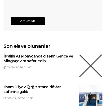
GÖNDƏR
Son əlavə olunanlar
İsrailin Azərbaycandakı səfiri Gəncə və
Mingəçevirə səfər edib
7-08-2026, 14:41
İlham Əliyev Qırğızıstana dövlət
səfərinə gəlib
30-07-2026, 16:58