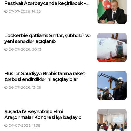
Festivalı Azərbaycanda keçiriləcək –
Prezident Sərəncam imzaladı
27-07-2026, 14:28
Lockerbie qətliamı: Sirrlər, şübhələr və
yeni sənədlər açıqlanıb
26-07-2026, 20:13
Husilər Səudiyyə Ərəbistanına raket
zərbəsi endirdiklərini açıqlayıblar
26-07-2026, 13:09
Şuşada IV Beynəlxalq Elmi
Araşdırmalar Konqresi işə başlayıb
24-07-2026, 11:38