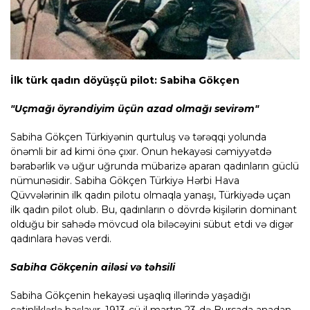
İlk türk qadın döyüşçü pilot: Sabiha Gökçen
"Uçmağı öyrəndiyim üçün azad olmağı sevirəm"
Sabiha Gökçen Türkiyənin qurtuluş və tərəqqi yolunda
önəmli bir ad kimi önə çıxır. Onun hekayəsi cəmiyyətdə
bərabərlik və uğur uğrunda mübarizə aparan qadınların güclü
nümunəsidir. Sabiha Gökçen Türkiyə Hərbi Hava
Qüvvələrinin ilk qadın pilotu olmaqla yanaşı, Türkiyədə uçan
ilk qadın pilot olub. Bu, qadınların o dövrdə kişilərin dominant
olduğu bir sahədə mövcud ola biləcəyini sübut etdi və digər
qadınlara həvəs verdi.
Sabiha Gökçenin ailəsi və təhsili
Sabiha Gökçenin hekayəsi uşaqlıq illərində yaşadığı
çətinliklərlə başlayır. 1913-cü il martın 23-də Bursada anadan