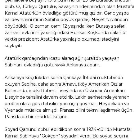
olub. O, Türkiyə Qurtuluş Savaşının liderlərindən olan Mustafa
Kamal Atatürkün övladlığa götürülmüş qızıdır. Gənc yaşda
valideynlərini itirən Sabiha böyük qardaşı Neşet tərəfindən
böyüdüldü. O zaman cəmi 12 yaşında ikən Bursaya səfəri
zamanı evlərinin yaxınlığındakı Hünkar Köşkündə qalan o
vaxtkı prezident Atatürkə yaxınlaşıb oxumaq istədiyini
söyləyib.
Atatürk qardaşından icazə alaraq ağır şəraitdə yaşayan
Sabihanı övladlığa götürərək Ankaraya aparır.
Ankaraya köçdükdən sonra Çankaya İbtidai məktəbində
oxuyan Sabiha, daha sonra Arnavutköy Amerikan Qızlar
Kollecində, indiki Robert Liseyində və Üsküdar Amerikan
Liseyində təhsilini davam etdirib. Lakin səhhətində yaranan
problemlərə görə təhsilini yarımçıq qoymalı, Heybeliada və
Vyanada müalicə almışdı. Fransız dilini təkmilləşdirmək üçün
Parisdə də bir müddət keçirdi.
Soyad Qanunu qəbul edildikdən sonra 1934-cü ildə Mustafa
Kamal Sabihaya "Gökçen" soyadını verdi. Bu soyad seçimi