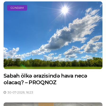
GÜNDƏM
Sabah ölkə ərazisində hava necə
olacaq? – PROQNOZ
30-07-2026, 16:23