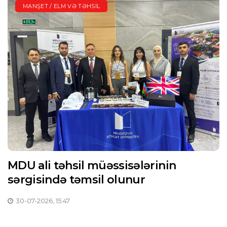
MANŞET / ELM VƏ TƏHSIL
MDU ali təhsil müəssisələrinin
sərgisində təmsil olunur
30-07-2026, 15:47