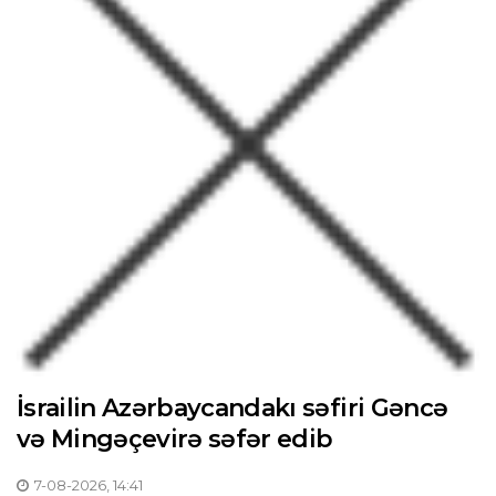
İsrailin Azərbaycandakı səfiri Gəncə
və Mingəçevirə səfər edib
7-08-2026, 14:41