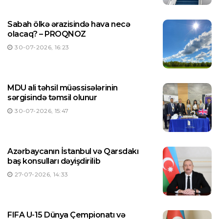
Sabah ölkə ərazisində hava necə
olacaq? – PROQNOZ
30-07-2026, 16:23
MDU ali təhsil müəssisələrinin
sərgisində təmsil olunur
30-07-2026, 15:47
Azərbaycanın İstanbul və Qarsdakı
baş konsulları dəyişdirilib
27-07-2026, 14:33
FIFA U-15 Dünya Çempionatı və