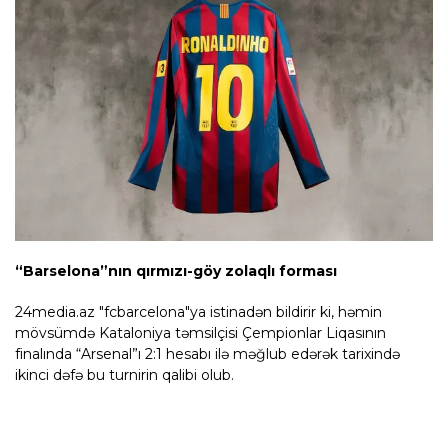
“Barselona”nın qırmızı-göy zolaqlı forması
24media.az "fcbarcelona"ya istinadən bildirir ki, həmin
mövsümdə Kataloniya təmsilçisi Çempionlar Liqasının
finalında “Arsenal”ı 2:1 hesabı ilə məğlub edərək tarixində
ikinci dəfə bu turnirin qalibi olub.