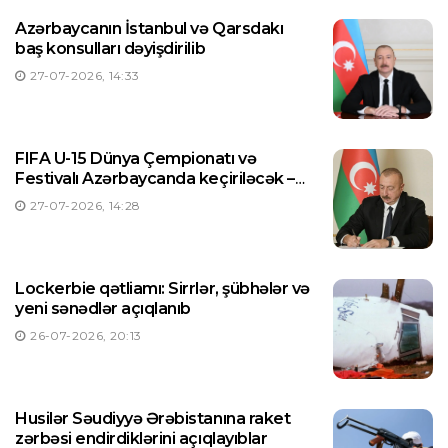
Azərbaycanın İstanbul və Qarsdakı
baş konsulları dəyişdirilib
27-07-2026, 14:33
FIFA U-15 Dünya Çempionatı və
Festivalı Azərbaycanda keçiriləcək –
Prezident Sərəncam imzaladı
27-07-2026, 14:28
Lockerbie qətliamı: Sirrlər, şübhələr və
yeni sənədlər açıqlanıb
26-07-2026, 20:13
Husilər Səudiyyə Ərəbistanına raket
zərbəsi endirdiklərini açıqlayıblar