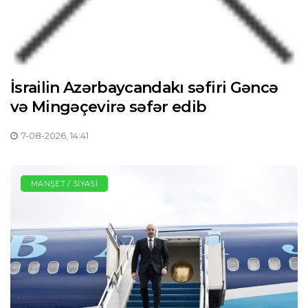
İsrailin Azərbaycandakı səfiri Gəncə
və Mingəçevirə səfər edib
7-08-2026, 14:41
MANŞET / SIYASI