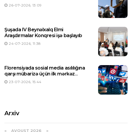
26-07-2026, 13:09
Şuşada IV Beynəlxalq Elmi
Araşdırmalar Konqresi işə başlayıb
24-07-2026, 11:38
Florensiyada sosial media asılılığına
qarşı mübarizə üçün ilk mərkəz
yaradılıb
23-07-2026, 15:44
Arxiv
«
AVQUST 2026 »