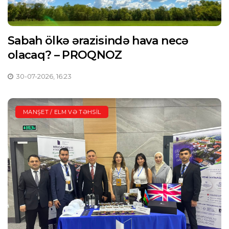
Sabah ölkə ərazisində hava necə
olacaq? – PROQNOZ
30-07-2026, 16:23
MANŞET / ELM VƏ TƏHSIL