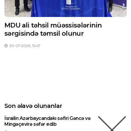
MDU ali təhsil müəssisələrinin
sərgisində təmsil olunur
30-07-2026, 15:47
Son əlavə olunanlar
İsrailin Azərbaycandakı səfiri Gəncə və
Mingəçevirə səfər edib