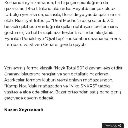
Komanda eyni zamanda, La Liqa çempionluğunu da
qazanaraq 18-ci titulunu əldə edib. Heyətdə bir çox ulduz
futbolçu yer alsa da, xüsusilə, Ronaldinyo yadda qalan sima
olub. Braziliyalı futbolçu “Real Madrid”ə qarşı səfərdə 3:0
hesablı qələbədə vurduğu iki qolla möhtəşəm performans
göstərmiş və hətta rəqib azarkeşlər tərəfindən alqışlanıb.
Eyni ildə Ronaldinyo “Qızıl top” mükafatını qazanaraq Frenk
Lempard və Stiven Cerrardı geridə qoyub.
Yenilənmiş forma klassik “Nayk Total 90” dizaynını əks etdirir.
Ənənəvi blauqrana rəngləri və sarı detallarla hazırlanıb.
Azarkeşlər formanı klubun rəsmi onlayn mağazasından,
“Kamp Nou”dakı mağazadan və “Nike SNKRS” tətbiqi
vasitəsilə əldə edə bilərlər. Bazar ertəsindən satış daha geniş
çərçivədə davam edəcək.
Nazim Xeyrxəbərli
PAYLAŞ