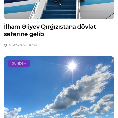
İlham Əliyev Qırğızıstana dövlət
səfərinə gəlib
30-07-2026, 16:58
GÜNDƏM