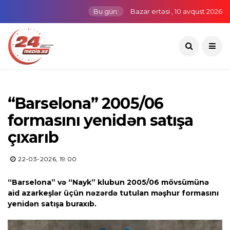
Bu gün:
Bazar ertəsi , 10 avqust 2026
“Barselona” 2005/06
formasını yenidən satışa
çıxarıb
22-03-2026, 19:00
“Barselona” və “Nayk” klubun 2005/06 mövsümünə
aid azarkeşlər üçün nəzərdə tutulan məşhur formasını
yenidən satışa buraxıb.