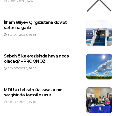
7-08-2026, 14:41
İlham Əliyev Qırğızıstana dövlət
səfərinə gəlib
30-07-2026, 16:58
Sabah ölkə ərazisində hava necə
olacaq? – PROQNOZ
30-07-2026, 16:23
MDU ali təhsil müəssisələrinin
sərgisində təmsil olunur
30-07-2026, 15:47