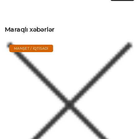
Maraqlı xəbərlər
MANŞET / İQTISADI