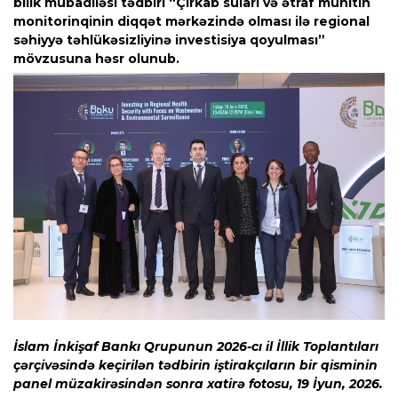
bilik mübadiləsi tədbiri “Çirkab suları və ətraf mühitin
monitorinqinin diqqət mərkəzində olması ilə regional
səhiyyə təhlükəsizliyinə investisiya qoyulması”
mövzusuna həsr olunub.
İslam İnkişaf Bankı Qrupunun 2026-cı il İllik Toplantıları
çərçivəsində keçirilən tədbirin iştirakçıların bir qisminin
panel müzakirəsindən sonra xatirə fotosu, 19 İyun, 2026.