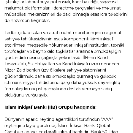
İştirakçılar laboratoriya potensialı, kadr hazırlığı, rəqəmsal
məlumat platformaları, idarəetmə çərçivələri və məlumat
mübadiləsi mexanizmləri də daxil olmaqla əsas icra tələblərini
də nəzərdən keçiriblər.
Tədbir çirkab suları və ətraf mühit monitorinqinin regional
səhiyyə təhlükəsizliyinin əsas komponenti kimi inkişaf
etdirilməsi məqsədilə hökumətlər, inkişaf institutları, texniki
tərəfdaşlar və beynəlxalq təşkilatlar arasında əməkdaşlığın
gücləndirilməsinə çağırışla yekunlaşıb. İİB-nin Kənd
Təsərrüfatı, Su Ehtiyatları və Kənd İnkişafı üzrə meneceri
Nizar Zaid bankın üzv ölkələrə səhiyyə sistemlərini
gücləndirmək, daha sıx əməkdaşlıq qurmaq və gələcək
ictimai səhiyyə təhdidlərinə qarşı daha yüksək dayanıqlılıq
formalaşdırmaq istiqamətində dəstək verməyə sadiq
olduğunu vurğulayıb.
İslam İnkişaf Bankı (İİB) Qrupu haqqında:
Dünyanın aparıcı reytinq agentlikləri tərəfindən “AAA”
reytinqinə layiq görülmüş İslam İnkişaf Bankı Qlobal
Cənubun aparıcı çoxtərəfli inkişaf bankıdır. Bank 50 ildən