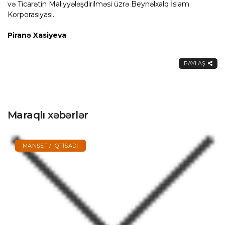
və Ticarətin Maliyyələşdirilməsi üzrə Beynəlxalq İslam
Korporasiyası.
Piranə Xasiyeva
PAYLAŞ
Maraqlı xəbərlər
MANŞET / İQTISADI