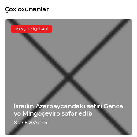
Çox oxunanlar
MANŞET / İQTISADI
İsrailin Azərbaycandakı səfiri Gəncə
və Mingəçevirə səfər edib
7-08-2026, 14:41