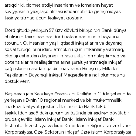
artıqdır ki, xidmət etdiyi insanların və icmaların həyat
səviyyəsinin yaxşılaşdırılması istiqamətində genişmiqyaslı
təsir yaratmaq üçün fəaliyyət göstərir.
Dörd qitədə yerləşən 57 üzv dövləti birləşdirən Bank dünya
əhalisinin təxminən hər dörd nəfərindən birinin həyatına
toxunur. O, insanların yaşıl iqtisadi inkişaflarını və dayanıqlı
sosial tərəqqilərini idarə etmələri üçün imkanlar yaratmaq,
ekoloji cəhətdən dayanıqlı infrastruktur formalaşdırmaq və
potensiallarını reallaşdırmalarına şərait yaratmaqla inkişaf
çağırışlarının aradan qaldırılmasına və Birləşmiş Millətlər
Təşkilatının Dayanıqlı İnkişaf Məqsədlərinə nail olunmasına
dəstək verir.
Baş qərargahı Səudiyyə Ərəbistanı Krallığının Ciddə şəhərində
yerləşən İİB-nin 10 regional mərkəzi və bir mükəmməllik
mərkəzi fəaliyyət göstərir. İllər ərzində Bank tək bir
təşkilatdan aşağıdakı qurumları özündə birləşdirən böyük bir
qrupa çevrilib: İslam İnkişaf Bankı, İslam İnkişaf Bankı
İnstitutu, İnvestisiya və İxrac Kreditlərinin Sığortası üzrə İslam
Korporasiyası, Özəl Sektorun İnkişafı üzrə İslam Korporasiyası