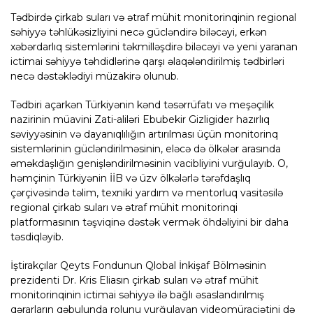
Tədbirdə çirkab suları və ətraf mühit monitorinqinin regional
səhiyyə təhlükəsizliyini necə gücləndirə biləcəyi, erkən
xəbərdarlıq sistemlərini təkmilləşdirə biləcəyi və yeni yaranan
ictimai səhiyyə təhdidlərinə qarşı əlaqələndirilmiş tədbirləri
necə dəstəklədiyi müzakirə olunub.
Tədbiri açarkən Türkiyənin kənd təsərrüfatı və meşəçilik
nazirinin müavini Zati-aliləri Ebubekir Gizligider hazırlıq
səviyyəsinin və dayanıqlılığın artırılması üçün monitorinq
sistemlərinin gücləndirilməsinin, eləcə də ölkələr arasında
əməkdaşlığın genişləndirilməsinin vacibliyini vurğulayıb. O,
həmçinin Türkiyənin İİB və üzv ölkələrlə tərəfdaşlıq
çərçivəsində təlim, texniki yardım və mentorluq vasitəsilə
regional çirkab suları və ətraf mühit monitorinqi
platformasının təşviqinə dəstək vermək öhdəliyini bir daha
təsdiqləyib.
İştirakçılar Qeyts Fondunun Qlobal İnkişaf Bölməsinin
prezidenti Dr. Kris Eliasın çirkab suları və ətraf mühit
monitorinqinin ictimai səhiyyə ilə bağlı əsaslandırılmış
qərarların qəbulunda rolunu vurğulayan videomüraciətini də