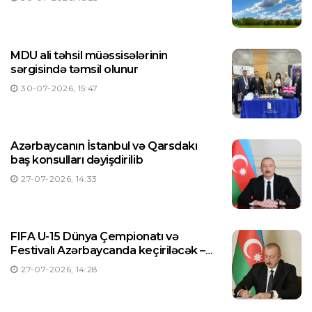
MDU ali təhsil müəssisələrinin
sərgisində təmsil olunur
30-07-2026, 15:47
Azərbaycanın İstanbul və Qarsdakı
baş konsulları dəyişdirilib
27-07-2026, 14:33
FIFA U-15 Dünya Çempionatı və
Festivalı Azərbaycanda keçiriləcək –
Prezident Sərəncam imzaladı
27-07-2026, 14:28