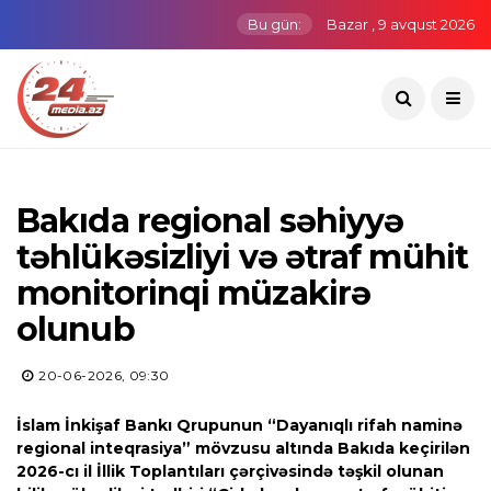
Bu gün:
Bazar , 9 avqust 2026
Bakıda regional səhiyyə
təhlükəsizliyi və ətraf mühit
monitorinqi müzakirə
olunub
20-06-2026, 09:30
İslam İnkişaf Bankı Qrupunun “Dayanıqlı rifah naminə
regional inteqrasiya” mövzusu altında Bakıda keçirilən
2026-cı il İllik Toplantıları çərçivəsində təşkil olunan