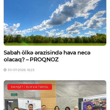
Sabah ölkə ərazisində hava necə
olacaq? – PROQNOZ
30-07-2026, 16:23
MANŞET / ELM VƏ TƏHSIL