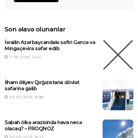
Son əlavə olunanlar
İsrailin Azərbaycandakı səfiri Gəncə və
Mingəçevirə səfər edib
7-08-2026, 14:41
İlham Əliyev Qırğızıstana dövlət
səfərinə gəlib
30-07-2026, 16:58
Sabah ölkə ərazisində hava necə
olacaq? – PROQNOZ
30-07-2026, 16:23