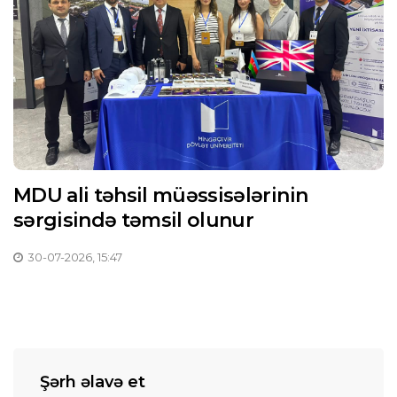
MDU ali təhsil müəssisələrinin
sərgisində təmsil olunur
30-07-2026, 15:47
Şərh əlavə et