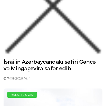
İsrailin Azərbaycandakı səfiri Gəncə
və Mingəçevirə səfər edib
7-08-2026, 14:41
MANŞET / SIYASI