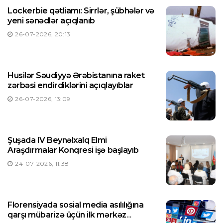
Lockerbie qətliamı: Sirrlər, şübhələr və
yeni sənədlər açıqlanıb
26-07-2026, 20:13
Husilər Səudiyyə Ərəbistanına raket
zərbəsi endirdiklərini açıqlayıblar
26-07-2026, 13:09
Şuşada IV Beynəlxalq Elmi
Araşdırmalar Konqresi işə başlayıb
24-07-2026, 11:38
Florensiyada sosial media asılılığına
qarşı mübarizə üçün ilk mərkəz