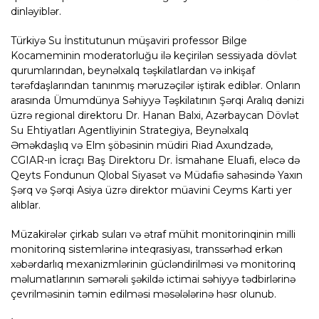
dinləyiblər.
Türkiyə Su İnstitutunun müşaviri professor Bilge
Kocameminin moderatorluğu ilə keçirilən sessiyada dövlət
qurumlarından, beynəlxalq təşkilatlardan və inkişaf
tərəfdaşlarından tanınmış məruzəçilər iştirak ediblər. Onların
arasında Ümumdünya Səhiyyə Təşkilatının Şərqi Aralıq dənizi
üzrə regional direktoru Dr. Hanan Balxi, Azərbaycan Dövlət
Su Ehtiyatları Agentliyinin Strategiya, Beynəlxalq
Əməkdaşlıq və Elm şöbəsinin müdiri Riad Axundzadə,
CGIAR-ın İcraçı Baş Direktoru Dr. İsmahane Eluafi, eləcə də
Qeyts Fondunun Qlobal Siyasət və Müdafiə sahəsində Yaxın
Şərq və Şərqi Asiya üzrə direktor müavini Ceyms Karti yer
alıblar.
Müzakirələr çirkab suları və ətraf mühit monitorinqinin milli
monitorinq sistemlərinə inteqrasiyası, transsərhəd erkən
xəbərdarlıq mexanizmlərinin gücləndirilməsi və monitorinq
məlumatlarının səmərəli şəkildə ictimai səhiyyə tədbirlərinə
çevrilməsinin təmin edilməsi məsələlərinə həsr olunub.