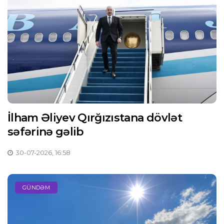
İlham Əliyev Qırğızıstana dövlət
səfərinə gəlib
30-07-2026, 16:58
GÜNDƏM