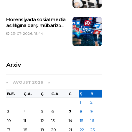
Florensiyada sosial media
asılılığına qarşı mübarizə
üçün ilk mərkəz yaradılıb
23-07-2026, 15:44
Arxiv
«
AVQUST 2026 »
B.E.
Ç.A.
Ç
C.A.
C
Ş
B
1
2
3
4
5
6
7
8
9
10
11
12
13
14
15
16
17
18
19
20
21
22
23