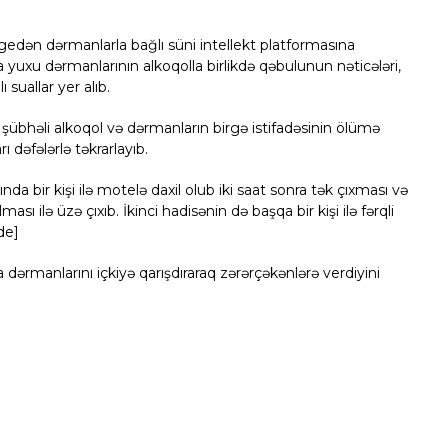
gedən dərmanlarla bağlı süni intellekt platformasına
a yuxu dərmanlarının alkoqolla birlikdə qəbulunun nəticələri,
suallar yer alıb.
bhəli alkoqol və dərmanların birgə istifadəsinin ölümə
ı dəfələrlə təkrarlayıb.
nda bir kişi ilə motelə daxil olub iki saat sonra tək çıxması və
ı ilə üzə çıxıb. İkinci hadisənin də başqa bir kişi ilə fərqli
ide]
 dərmanlarını içkiyə qarışdıraraq zərərçəkənlərə verdiyini