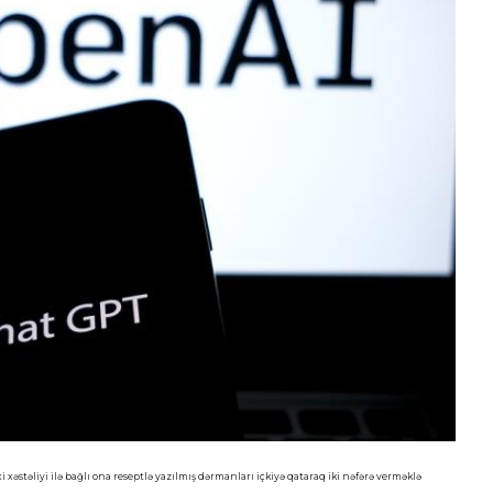
 xəstəliyi ilə bağlı ona reseptlə yazılmış dərmanları içkiyə qataraq iki nəfərə verməklə