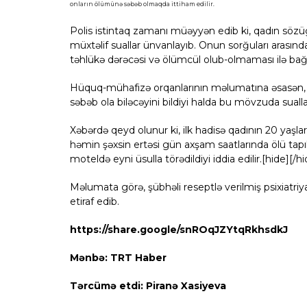
onların ölümünə səbəb olmaqda ittiham edilir.
Polis istintaq zamanı müəyyən edib ki, qadın sözü
müxtəlif suallar ünvanlayıb. Onun sorğuları arasınd
təhlükə dərəcəsi və ölümcül olub-olmaması ilə bağlı 
Hüquq-mühafizə orqanlarının məlumatına əsasən, şü
səbəb ola biləcəyini bildiyi halda bu mövzuda suallar
Xəbərdə qeyd olunur ki, ilk hadisə qadının 20 yaşları
həmin şəxsin ertəsi gün axşam saatlarında ölü tapılmas
moteldə eyni üsulla törədildiyi iddia edilir.[hide][/h
Məlumata görə, şübhəli reseptlə verilmiş psixiatriya
etiraf edib.
https://share.google/snROqJZYtqRkhsdkJ
Mənbə: TRT Haber
Tərcümə etdi: Piranə Xasiyeva