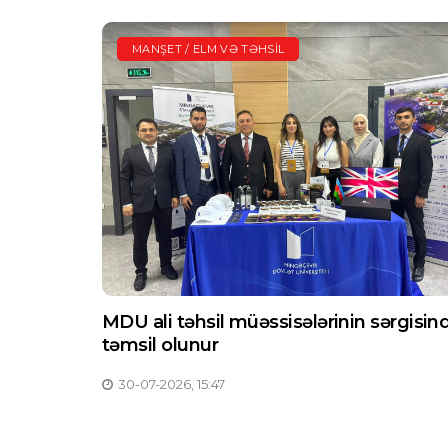
MANŞET / ELM VƏ TƏHSIL
MDU ali təhsil müəssisələrinin sərgisin
təmsil olunur
30-07-2026, 15:47