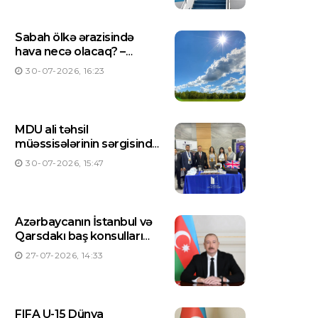
Sabah ölkə ərazisində
hava necə olacaq? –
PROQNOZ
30-07-2026, 16:23
MDU ali təhsil
müəssisələrinin sərgisində
təmsil olunur
30-07-2026, 15:47
Azərbaycanın İstanbul və
Qarsdakı baş konsulları
dəyişdirilib
27-07-2026, 14:33
FIFA U-15 Dünya