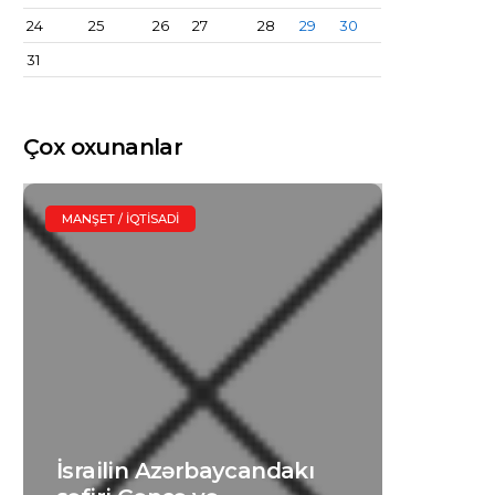
24
25
26
27
28
29
30
31
Çox oxunanlar
MANŞET / İQTISADI
İsrailin Azərbaycandakı