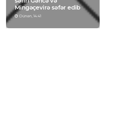
səfiri Gəncə və
Mingəçevirə səfər edib
Dünən, 14:41