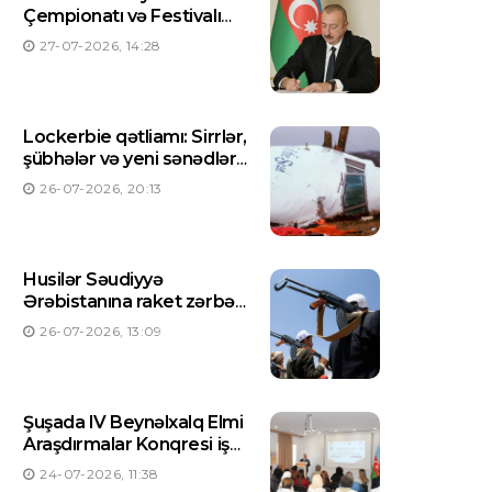
Çempionatı və Festivalı
Azərbaycanda keçiriləcək
27-07-2026, 14:28
– Prezident Sərəncam
imzaladı
Lockerbie qətliamı: Sirrlər,
şübhələr və yeni sənədlər
açıqlanıb
26-07-2026, 20:13
Husilər Səudiyyə
Ərəbistanına raket zərbəsi
endirdiklərini açıqlayıblar
26-07-2026, 13:09
Şuşada IV Beynəlxalq Elmi
Araşdırmalar Konqresi işə
başlayıb
24-07-2026, 11:38