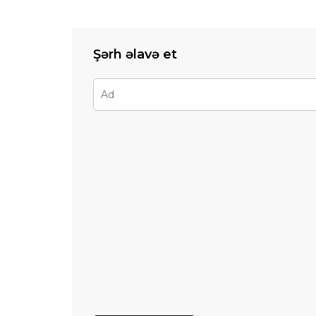
Şərh əlavə et