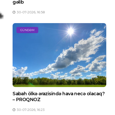
gəlib
30-07-2026, 16:58
GÜNDƏM
Sabah ölkə ərazisində hava necə olacaq?
– PROQNOZ
30-07-2026, 16:23