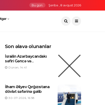
Bu gün:
Şənbə , 8 avqust 2026
igər
Son əlavə olunanlar
İsrailin Azərbaycandakı
səfiri Gəncə və
Mingəçevirə səfər edib
Dünən, 14:41
İlham Əliyev Qırğızıstana
dövlət səfərinə gəlib
30-07-2026, 16:58