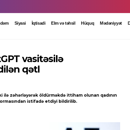
ndəm
Siyasi
İqtisadi
Elm və təhsil
Hüquq
Mədəniyyət
D
GPT vasitəsilə
dilən qətl
ki ilə zəhərləyərək öldürməkdə ittiham olunan qadının
masından istifadə etdiyi bildirilib.