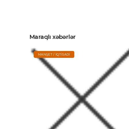
Maraqlı xəbərlər
MANŞET / İQTISADI