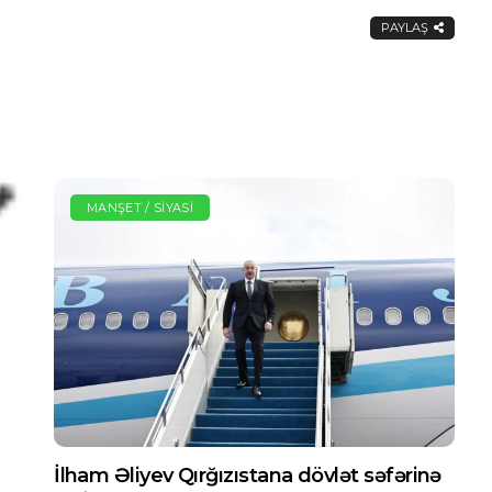
PAYLAŞ
MANŞET / SIYASI
İlham Əliyev Qırğızıstana dövlət səfərinə