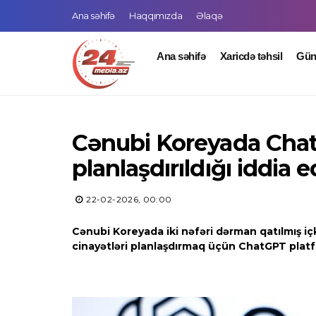
Ana səhifə
Haqqımızda
Əlaqə
Ana səhifə
Xaricdə təhsil
Gü
Cənubi Koreyada Chat
planlaşdırıldığı iddia e
22-02-2026, 00:00
Cənubi Koreyada iki nəfəri dərman qatılmış iç
cinayətləri planlaşdırmaq üçün ChatGPT platfor