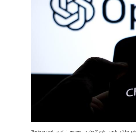
"The Korea Herald" qəzetinin məlumatına görə, 20 yaşlarında olan şübhəli psixi