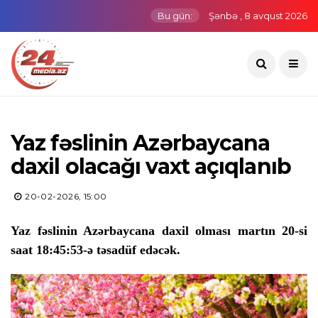
Bu gün:
Şənbə , 8 avqust 2026
Yaz fəslinin Azərbaycana
daxil olacağı vaxt açıqlanıb
20-02-2026, 15:00
Yaz fəslinin Azərbaycana daxil olması martın 20-si
saat 18:45:53-ə təsadüf edəcək.