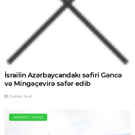
İsrailin Azərbaycandakı səfiri Gəncə
və Mingəçevirə səfər edib
Dünən, 14:41
MANŞET / SIYASI