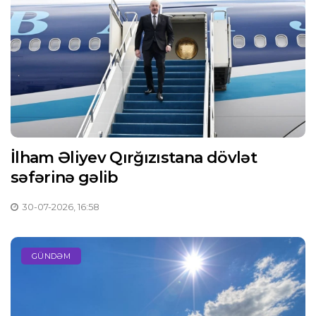
İlham Əliyev Qırğızıstana dövlət
səfərinə gəlib
30-07-2026, 16:58
GÜNDƏM