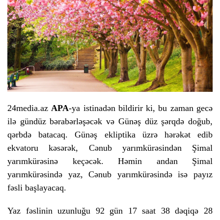
24media.az
APA
-ya istinadən bildirir ki, bu zaman gecə
ilə gündüz bərabərləşəcək və Günəş düz şərqdə doğub,
qərbdə batacaq. Günəş ekliptika üzrə hərəkət edib
ekvatoru kəsərək, Cənub yarımkürəsindən Şimal
yarımkürəsinə keçəcək. Həmin andan Şimal
yarımkürəsində yaz, Cənub yarımkürəsində isə payız
fəsli başlayacaq.
Yaz fəslinin uzunluğu 92 gün 17 saat 38 dəqiqə 28