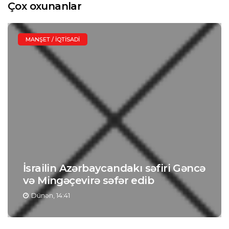
Çox oxunanlar
MANŞET / İQTISADI
İsrailin Azərbaycandakı səfiri Gəncə
və Mingəçevirə səfər edib
Dünən, 14:41