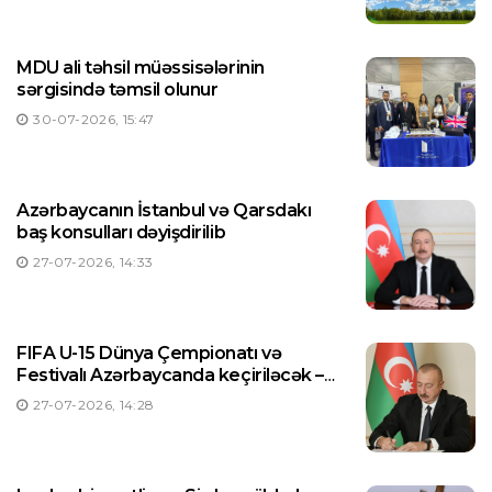
MDU ali təhsil müəssisələrinin
sərgisində təmsil olunur
30-07-2026, 15:47
Azərbaycanın İstanbul və Qarsdakı
baş konsulları dəyişdirilib
27-07-2026, 14:33
FIFA U-15 Dünya Çempionatı və
Festivalı Azərbaycanda keçiriləcək –
Prezident Sərəncam imzaladı
27-07-2026, 14:28