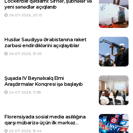
Lockerbie qətliamı: Sirrlər, şübhələr və
yeni sənədlər açıqlanıb
26-07-2026, 20:13
Husilər Səudiyyə Ərəbistanına raket
zərbəsi endirdiklərini açıqlayıblar
26-07-2026, 13:09
Şuşada IV Beynəlxalq Elmi
Araşdırmalar Konqresi işə başlayıb
24-07-2026, 11:38
Florensiyada sosial media asılılığına
qarşı mübarizə üçün ilk mərkəz
yaradılıb
23-07-2026, 15:44