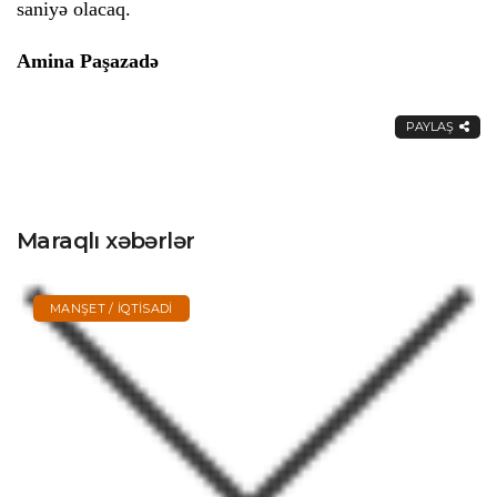
saniyə olacaq.
Amina Paşazadə
PAYLAŞ
Maraqlı xəbərlər
MANŞET / İQTISADI