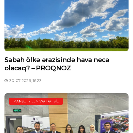
Sabah ölkə ərazisində hava necə
olacaq? – PROQNOZ
30-07-2026, 16:23
MANŞET / ELM VƏ TƏHSIL