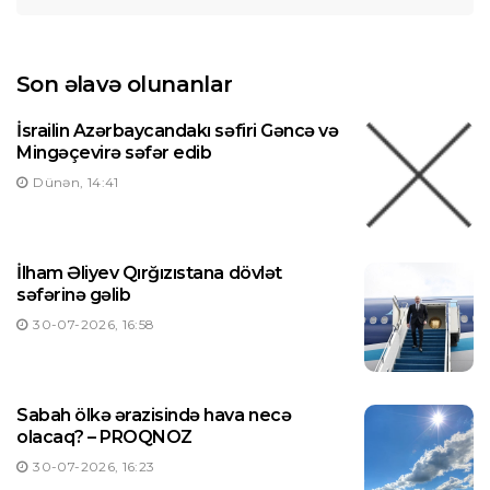
Son əlavə olunanlar
İsrailin Azərbaycandakı səfiri Gəncə və
Mingəçevirə səfər edib
Dünən, 14:41
İlham Əliyev Qırğızıstana dövlət
səfərinə gəlib
30-07-2026, 16:58
Sabah ölkə ərazisində hava necə
olacaq? – PROQNOZ
30-07-2026, 16:23