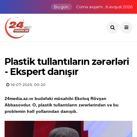
Bu gün:
Cümə axşamı , 6 avqust 2026
Plastik tullantıların zərərləri
- Ekspert danışır
16-07-2025, 00:20
24media.az-ın budəfəki müsahibi Ekoloq Rövşən
Abbasovdur. O, plastik tullantıların zərərlərindən və bu
problemin həll yollarından danışıb.