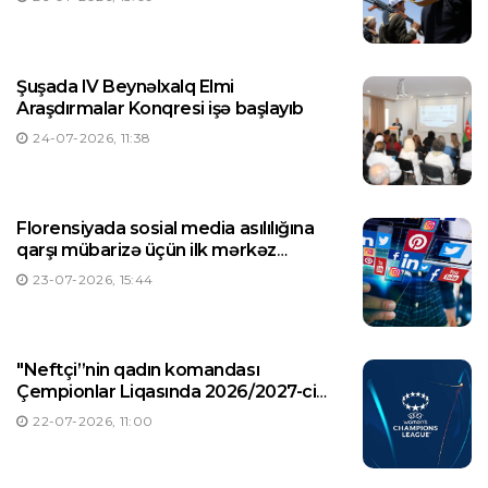
Şuşada IV Beynəlxalq Elmi
Araşdırmalar Konqresi işə başlayıb
24-07-2026, 11:38
Florensiyada sosial media asılılığına
qarşı mübarizə üçün ilk mərkəz
yaradılıb
23-07-2026, 15:44
"Neftçi”nin qadın komandası
Çempionlar Liqasında 2026/2027-ci
illər mövsümündə ilk oyununa çıxacaq
22-07-2026, 11:00