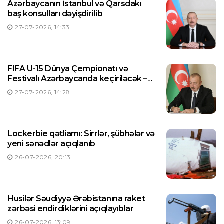
Azərbaycanın İstanbul və Qarsdakı
baş konsulları dəyişdirilib
27-07-2026, 14:33
FIFA U-15 Dünya Çempionatı və
Festivalı Azərbaycanda keçiriləcək –
Prezident Sərəncam imzaladı
27-07-2026, 14:28
Lockerbie qətliamı: Sirrlər, şübhələr və
yeni sənədlər açıqlanıb
26-07-2026, 20:13
Husilər Səudiyyə Ərəbistanına raket
zərbəsi endirdiklərini açıqlayıblar
26-07-2026, 13:09