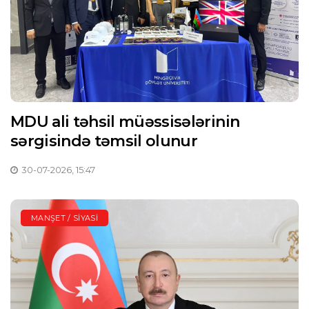
MDU ali təhsil müəssisələrinin
sərgisində təmsil olunur
30-07-2026, 15:47
MANŞET / SIYASI