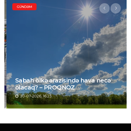
GÜNDƏM
Sabah ölkə ərazisində hava necə
olacaq? – PROQNOZ
30-07-2026, 16:23