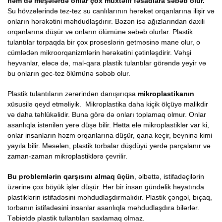
həm də meşələrdə onlar çox müxtəlif fəsadlara səbəb olur.
Su hövzələrində tez-tez su canlılarının hərəkət orqanlarına ilişir və
onların hərəkətini məhdudlaşdırır. Bəzən isə ağızlarından daxili
orqanlarına düşür və onların ölümünə səbəb olurlar. Plastik
tulantılar torpaqda bir çox proseslərin getməsinə mane olur, o
cümlədən mikroorqanizmlərin hərəkətini çətinləşdirir. Vəhşi
heyvanlar, eləcə də, mal-qara plastik tulantılar görəndə yeyir və
bu onların gec-tez ölümünə səbəb olur.
Plastik tulantıların zərərindən danışırıqsa
mikroplastikanın
xüsusilə qeyd etməliyik. Mikroplastika daha kiçik ölçüyə malikdir
və daha təhlükəlidir. Buna görə də onları toplamaq olmur. Onlar
asanlıqla istənilən yerə düşə bilir. Hətta elə mikroplastiklər var ki,
onlar insanların həzm orqanlarına düşür, qana keçir, beyninə kimi
yayıla bilir.
Məsələn, plastik torbalar düşdüyü yerdə parçalanır və
zaman-zaman mikroplastiklərə çevrilir.
Bu problemlərin qarşısını almaq üçün
, əlbəttə, istifadəçilərin
üzərinə çox böyük işlər düşür. Hər bir insan gündəlik həyatında
plastiklərin istifadəsini məhdudlaşdırmalıdır. Plastik çəngəl, bıçaq,
torbanın istifadəsini insanlar asanlıqla məhdudlaşdıra bilərlər.
Təbiətdə plastik tullantıları saxlamaq olmaz.