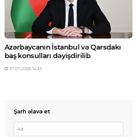
Azərbaycanın İstanbul və Qarsdakı
baş konsulları dəyişdirilib
27-07-2026, 14:33
Şərh əlavə et