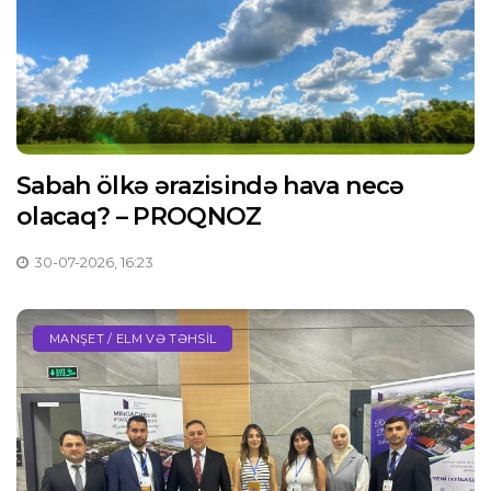
Sabah ölkə ərazisində hava necə
olacaq? – PROQNOZ
30-07-2026, 16:23
MANŞET / ELM VƏ TƏHSIL