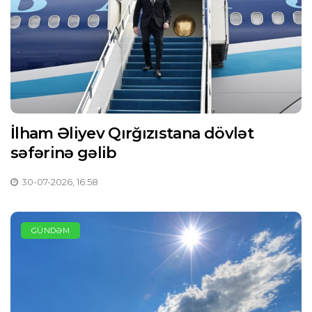
İlham Əliyev Qırğızıstana dövlət
səfərinə gəlib
30-07-2026, 16:58
GÜNDƏM