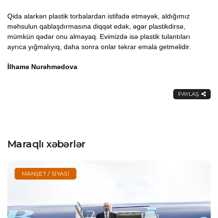
Qida alarkən plastik torbalardan istifadə etməyək, aldığımız
məhsulun qablaşdırmasına diqqət edək, əgər plastikdirsə,
mümkün qədər onu almayaq. Evimizdə isə plastik tulantıları
ayrıca yığmalıyıq, daha sonra onlar təkrar emala getməlidir.
İlhamə Nurəhmədova
PAYLAŞ
Maraqlı xəbərlər
MANŞET / SIYASI