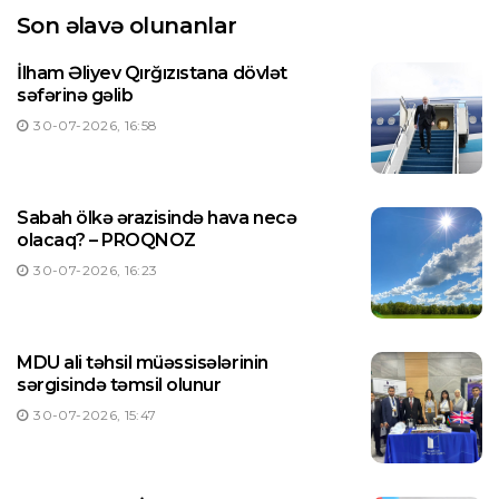
Son əlavə olunanlar
İlham Əliyev Qırğızıstana dövlət
səfərinə gəlib
30-07-2026, 16:58
Sabah ölkə ərazisində hava necə
olacaq? – PROQNOZ
30-07-2026, 16:23
MDU ali təhsil müəssisələrinin
sərgisində təmsil olunur
30-07-2026, 15:47