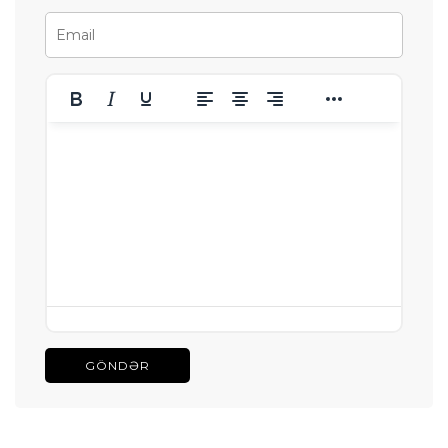
GÖNDƏR