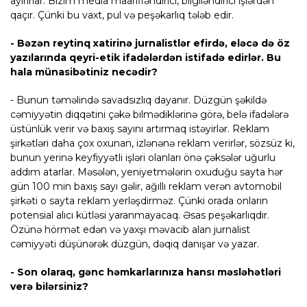
ayırırlar. Bizim media maarifləndirici, bilgiləndirici işlərdən
qaçır. Çünki bu vaxt, pul və peşəkarlıq tələb edir.
- Bəzən reytinq xatirinə jurnalistlər efirdə, eləcə də öz
yazılarında qeyri-etik ifadələrdən istifadə edirlər. Bu
hala münasibətiniz necədir?
- Bunun təməlində savadsızlıq dayanır. Düzgün şəkildə
cəmiyyətin diqqətini çəkə bilmədiklərinə görə, belə ifadələrə
üstünlük verir və baxış sayını artırmaq istəyirlər. Reklam
şirkətləri daha çox oxunan, izlənənə reklam verirlər, sözsüz ki,
bunun yerinə keyfiyyətli işləri olanları önə çəksələr uğurlu
addım atarlar. Məsələn, yeniyetmələrin oxuduğu sayta hər
gün 100 min baxış sayı gəlir, ağıllı reklam verən avtomobil
şirkəti o sayta reklam yerləşdirməz. Çünki orada onların
potensial alıcı kütləsi yaranmayacaq. Əsas peşəkarlıqdır.
Özünə hörmət edən və yaxşı məvacib alan jurnalist
cəmiyyəti düşünərək düzgün, dəqiq danışar və yazar.
- Son olaraq, gənc həmkarlarınıza hansı məsləhətləri
verə bilərsiniz?