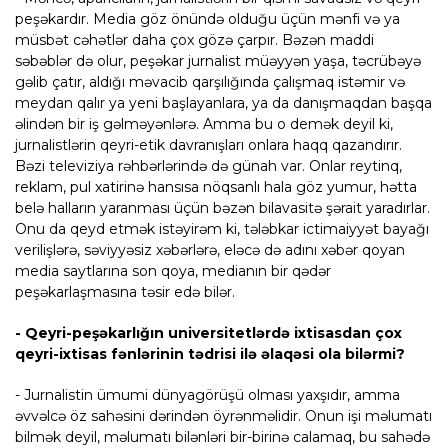
peşəkardır. Media göz önündə olduğu üçün mənfi və ya
müsbət cəhətlər daha çox gözə çarpır. Bəzən maddi
səbəblər də olur, peşəkar jurnalist müəyyən yaşa, təcrübəyə
gəlib çatır, aldığı məvacib qarşılığında çalışmaq istəmir və
meydan qalır ya yeni başlayanlara, ya da danışmaqdan başqa
əlindən bir iş gəlməyənlərə. Amma bu o demək deyil ki,
jurnalistlərin qeyri-etik davranışları onlara haqq qazandırır.
Bəzi televiziya rəhbərlərində də günah var. Onlar reytinq,
reklam, pul xatirinə hansısa nöqsanlı hala göz yumur, hətta
belə halların yaranması üçün bəzən bilavasitə şərait yaradırlar.
Onu da qeyd etmək istəyirəm ki, tələbkar ictimaiyyət bayağı
verilişlərə, səviyyəsiz xəbərlərə, eləcə də adını xəbər qoyan
media saytlarına son qoya, medianın bir qədər
peşəkarlaşmasına təsir edə bilər.
- Qeyri-peşəkarlığın universitetlərdə ixtisasdan çox
qeyri-ixtisas fənlərinin tədrisi ilə əlaqəsi ola bilərmi?
- Jurnalistin ümumi dünyagörüşü olması yaxşıdır, amma
əvvəlcə öz sahəsini dərindən öyrənməlidir. Onun işi məlumatı
bilmək deyil, məlumatı bilənləri bir-birinə calamaq, bu sahədə