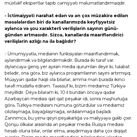
müxtəlif ekspertlər tapıb cəmiyyəti məlumatlandırmaqdır.
- İctimaiyyəti narahat edən və ən çox müzakirə edilən
məsələlərdən biri də kanallarımızda keyfiyyətsiz
əyləncə və şou xarakterli verilişlərin sayının günü-
gündən artmasıdır. Sizcə, kanallarda maarifləndirici
verilişlərin azlığı nə ilə bağlıdır?
- Ümumiyyətlə, medianın funksiyaları maarifləndirmək,
əyləndirmək və bilgiləndirməkdir. Burada iki tərəf var.
Əyləncəyə geniş yer ayıran media qurumları deyir ki, tələbat
belədir, ona görə, biz əyləncə proqramlarının sayını artırmışıq.
Müəyyən qədər haqlı ola bilərlər, amma mən burada ikinci
tərəfi müdafiə edirəm. Təəssüf ki, bizim mediamız Türkiyə
meyillidir. Deyə bilərəm ki, 10 il bundan öncəyə qədər
Azərbaycan mediası qat-qat peşəkar idi, sonra məşhurluğa
görə, Türkiyə mediasını nümunə götürdülər və mediamız
cılızlaşmağa, bayağılaşmağa, xırdalanmağa başladı.
Zənnimcə, bu yenə qeyri-peşəkarlığa və maliyyəyə gəlib çıxır.
Qonşu ölkələr arasında ən peşəkar media Rusiya mediası
hesab oluna bilər, onlar elmə, araşdırmaya daha çox diqqət