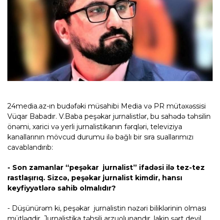
24media.az-ın budəfəki müsahibi Media və PR mütəxəssisi
Vüqar Babadır. V.Baba peşəkar jurnalistlər, bu sahədə təhsilin
önəmi, xarici və yerli jurnalistikanın fərqləri, televiziya
kanallarının mövcud durumu ilə bağlı bir sıra suallarımızı
cavablandırıb:
- Son zamanlar “peşəkar jurnalist” ifadəsi ilə tez-tez
rastlaşırıq. Sizcə, peşəkar jurnalist kimdir, hansı
keyfiyyətlərə sahib olmalıdır?
- Düşünürəm ki, peşəkar jurnalistin nəzəri biliklərinin olması
mütləqdir. Jurnalistika təhsili arzuolunandır, lakin şərt deyil,