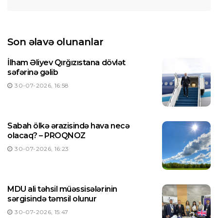
Son əlavə olunanlar
İlham Əliyev Qırğızıstana dövlət
səfərinə gəlib
30-07-2026, 16:58
Sabah ölkə ərazisində hava necə
olacaq? – PROQNOZ
30-07-2026, 16:23
MDU ali təhsil müəssisələrinin
sərgisində təmsil olunur
30-07-2026, 15:47