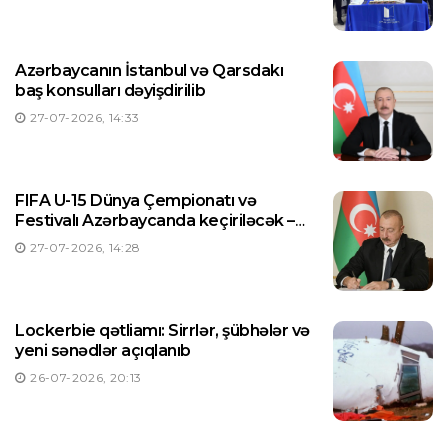
Azərbaycanın İstanbul və Qarsdakı
baş konsulları dəyişdirilib
27-07-2026, 14:33
FIFA U-15 Dünya Çempionatı və
Festivalı Azərbaycanda keçiriləcək –
Prezident Sərəncam imzaladı
27-07-2026, 14:28
Lockerbie qətliamı: Sirrlər, şübhələr və
yeni sənədlər açıqlanıb
26-07-2026, 20:13