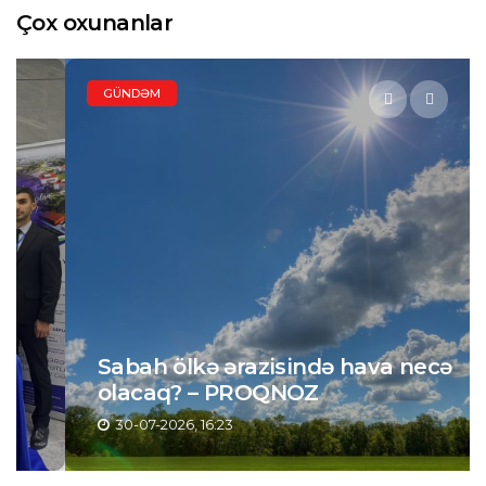
Çox oxunanlar
GÜNDƏM
Sabah ölkə ərazisində hava necə
olacaq? – PROQNOZ
30-07-2026, 16:23