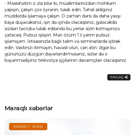
- Məsləhətim o ola bilər ki, müəllimlərinizdən möhkəm
yapışın, çalışın çox öyrənin, tələb edin. Təhsil aldığınız
müddətdə işləməyə çalışın. O zaman dərsi də daha yaxşı
başa düşəcəksiniz, işin də içində olacaqsınız, gələcəkdə
sizdən təcrübə tələb ediləndə bu yerlər sizin köməyinizə
çatacaq. Pulsuz işləyin. Mən özüm 1 il yarım pulsuz
işləmişəm. İxtisasınızla bağlı təlim və seminarlarda iştirak
edin. Vaxtınızı itirməyin, həvəsli olun, can atın. Əgər bu
gününüzü düzgün dəyərləndirməsəniz, sizlər də o
bəyənmədiyiniz televiziya işçilərinin davamçıları olacaqsınız.
PAYLAŞ
Maraqlı xəbərlər
MANŞET / SIYASI