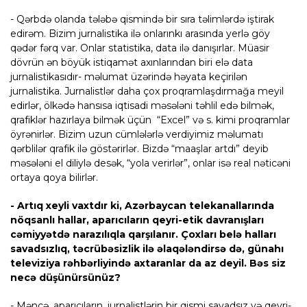
- Qərbdə olanda tələbə qismində bir sıra təlimlərdə iştirak
edirəm. Bizim jurnalistika ilə onlarınkı arasında yerlə göy
qədər fərq var. Onlar statistika, data ilə danışırlar. Müasir
dövrün ən böyük istiqamət axınlarından biri elə data
jurnalistikasıdır- məlumat üzərində həyata keçirilən
jurnalistika. Jurnalistlər daha çox proqramlaşdırmağa meyil
edirlər, ölkədə hansısa iqtisadi məsələni təhlil edə bilmək,
qrafiklər hazırlaya bilmək üçün “Excel” və s. kimi proqramlar
öyrənirlər. Bizim uzun cümlələrlə verdiyimiz məlumatı
qərblilər qrafik ilə göstərirlər. Bizdə “maaşlar artdı” deyib
məsələni el diliylə desək, “yola verirlər”, onlar isə real nəticəni
ortaya qoya bilirlər.
- Artıq xeyli vaxtdır ki, Azərbaycan telekanallarında
nöqsanlı hallar, aparıcıların qeyri-etik davranışları
cəmiyyətdə narazılıqla qarşılanır. Çoxları belə halları
savadsızlıq, təcrübəsizlik ilə əlaqələndirsə də, günahı
televiziya rəhbərliyində axtaranlar da az deyil. Bəs siz
necə düşünürsünüz?
- Məncə, aparıcıların, jurnalistlərin bir qismi savadsız və qeyri-