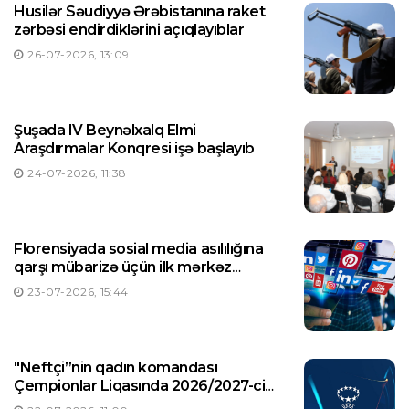
Husilər Səudiyyə Ərəbistanına raket
zərbəsi endirdiklərini açıqlayıblar
26-07-2026, 13:09
Şuşada IV Beynəlxalq Elmi
Araşdırmalar Konqresi işə başlayıb
24-07-2026, 11:38
Florensiyada sosial media asılılığına
qarşı mübarizə üçün ilk mərkəz
yaradılıb
23-07-2026, 15:44
"Neftçi”nin qadın komandası
Çempionlar Liqasında 2026/2027-ci
illər mövsümündə ilk oyununa çıxacaq