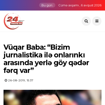
Bu gün:
Cümə axşamı , 6 avqust 2026
Vüqar Baba: “Bizim
jurnalistika ilə onlarınkı
arasında yerlə göy qədər
fərq var”
26-08-2019, 15:37