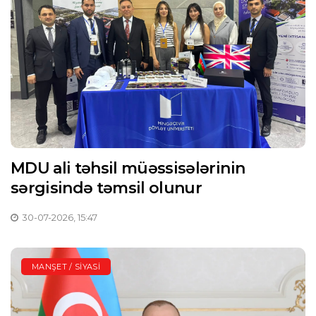
MDU ali təhsil müəssisələrinin
sərgisində təmsil olunur
30-07-2026, 15:47
MANŞET / SIYASI