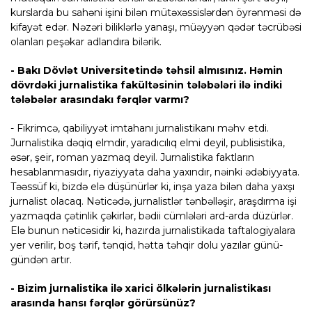
kurslarda bu sahəni işini bilən mütəxəssislərdən öyrənməsi də
kifayət edər. Nəzəri biliklərlə yanaşı, müəyyən qədər təcrübəsi
olanları peşəkar adlandıra bilərik.
- Bakı Dövlət Universitetində təhsil almısınız. Həmin
dövrdəki jurnalistika fakültəsinin tələbələri ilə indiki
tələbələr arasındakı fərqlər varmı?
- Fikrimcə, qabiliyyət imtahanı jurnalistikanı məhv etdi.
Jurnalistika dəqiq elmdir, yaradıcılıq elmi deyil, publisistika,
əsər, şeir, roman yazmaq deyil. Jurnalistika faktların
hesablanmasıdır, riyaziyyata daha yaxındır, nəinki ədəbiyyata.
Təəssüf ki, bizdə elə düşünürlər ki, inşa yaza bilən daha yaxşı
jurnalist olacaq. Nəticədə, jurnalistlər tənbəlləşir, araşdırma işi
yazmaqda çətinlik çəkirlər, bədii cümlələri ard-arda düzürlər.
Elə bunun nəticəsidir ki, hazırda jurnalistikada taftalogiyalara
yer verilir, boş tərif, tənqid, hətta təhqir dolu yazılar günü-
gündən artır.
- Bizim jurnalistika ilə xarici ölkələrin jurnalistikası
arasında hansı fərqlər görürsünüz?