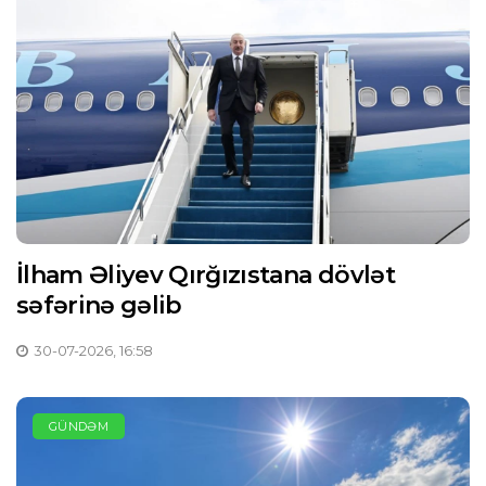
İlham Əliyev Qırğızıstana dövlət
səfərinə gəlib
30-07-2026, 16:58
GÜNDƏM