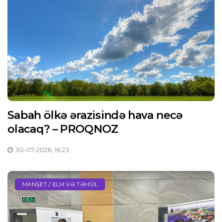
Sabah ölkə ərazisində hava necə
olacaq? – PROQNOZ
30-07-2026, 16:23
MANŞET / ELM VƏ TƏHSIL