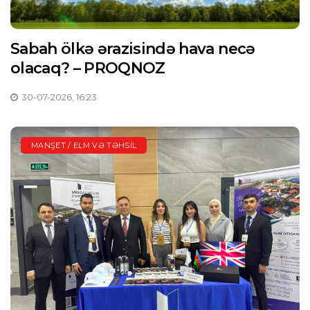
Sabah ölkə ərazisində hava necə
olacaq? – PROQNOZ
30-07-2026, 16:23
MANŞET / ELM VƏ TƏHSIL