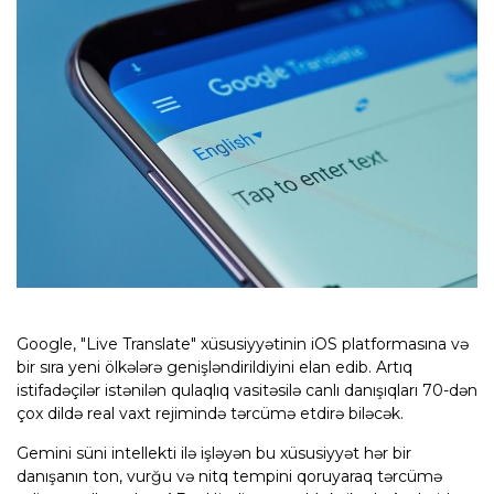
Google, "Live Translate" xüsusiyyətinin iOS platformasına və
bir sıra yeni ölkələrə genişləndirildiyini elan edib. Artıq
istifadəçilər istənilən qulaqlıq vasitəsilə canlı danışıqları 70-dən
çox dildə real vaxt rejimində tərcümə etdirə biləcək.
Gemini süni intellekti ilə işləyən bu xüsusiyyət hər bir
danışanın ton, vurğu və nitq tempini qoruyaraq tərcümə