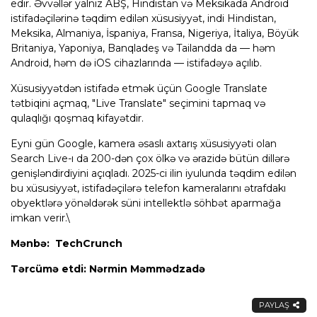
edir. Əvvəllər yalnız ABŞ, Hindistan və Meksikada Android
istifadəçilərinə təqdim edilən xüsusiyyət, indi Hindistan,
Meksika, Almaniya, İspaniya, Fransa, Nigeriya, İtaliya, Böyük
Britaniya, Yaponiya, Banqladeş və Tailandda da — həm
Android, həm də iOS cihazlarında — istifadəyə açılıb.
Xüsusiyyətdən istifadə etmək üçün Google Translate
tətbiqini açmaq, "Live Translate" seçimini tapmaq və
qulaqlığı qoşmaq kifayətdir.
Eyni gün Google, kamera əsaslı axtarış xüsusiyyəti olan
Search Live-ı da 200-dən çox ölkə və ərazidə bütün dillərə
genişləndirdiyini açıqladı. 2025-ci ilin iyulunda təqdim edilən
bu xüsusiyyət, istifadəçilərə telefon kameralarını ətrafdakı
obyektlərə yönəldərək süni intellektlə söhbət aparmağa
imkan verir.\
Mənbə: TechCrunch
Tərcümə etdi: Nərmin Məmmədzadə
PAYLAŞ