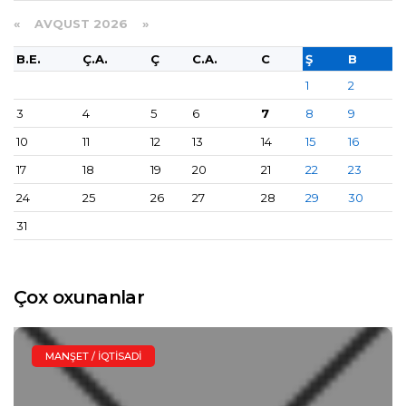
«
AVQUST 2026 »
B.E.
Ç.A.
Ç
C.A.
C
Ş
B
1
2
3
4
5
6
7
8
9
10
11
12
13
14
15
16
17
18
19
20
21
22
23
24
25
26
27
28
29
30
31
Çox oxunanlar
MANŞET / İQTISADI