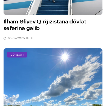
İlham Əliyev Qırğızıstana dövlət
səfərinə gəlib
30-07-2026, 16:58
GÜNDƏM