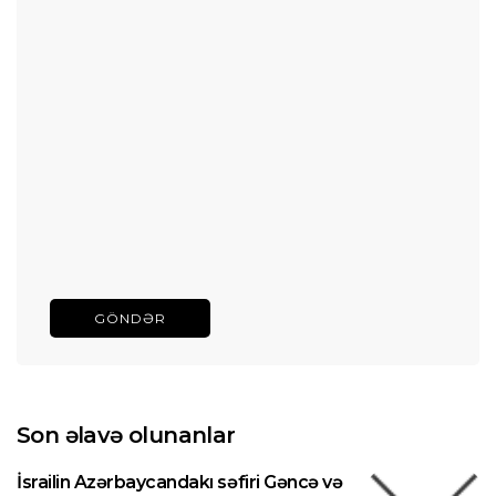
GÖNDƏR
Son əlavə olunanlar
İsrailin Azərbaycandakı səfiri Gəncə və