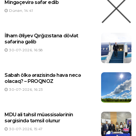
Mingəçevirə səfər edib
Dünən, 14:41
İlham Əliyev Qırğızıstana dövlət
səfərinə gəlib
30-07-2026, 16:58
Sabah ölkə ərazisində hava necə
olacaq? – PROQNOZ
30-07-2026, 16:23
MDU ali təhsil müəssisələrinin
sərgisində təmsil olunur
30-07-2026, 15:47