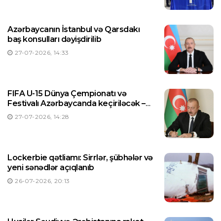
Azərbaycanın İstanbul və Qarsdakı
baş konsulları dəyişdirilib
27-07-2026, 14:33
FIFA U-15 Dünya Çempionatı və
Festivalı Azərbaycanda keçiriləcək –
Prezident Sərəncam imzaladı
27-07-2026, 14:28
Lockerbie qətliamı: Sirrlər, şübhələr və
yeni sənədlər açıqlanıb
26-07-2026, 20:13