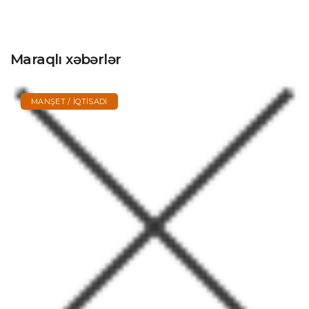
Maraqlı xəbərlər
MANŞET / İQTISADI