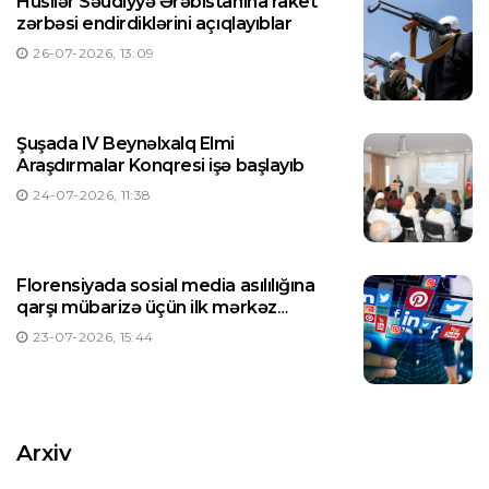
Husilər Səudiyyə Ərəbistanına raket
zərbəsi endirdiklərini açıqlayıblar
26-07-2026, 13:09
Şuşada IV Beynəlxalq Elmi
Araşdırmalar Konqresi işə başlayıb
24-07-2026, 11:38
Florensiyada sosial media asılılığına
qarşı mübarizə üçün ilk mərkəz
yaradılıb
23-07-2026, 15:44
Arxiv