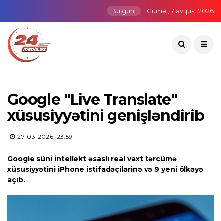
Bu gün:
Cümə , 7 avqust 2026
Google "Live Translate"
xüsusiyyətini genişləndirib
27-03-2026, 23:59
Google süni intellekt əsaslı real vaxt tərcümə
xüsusiyyətini iPhone istifadəçilərinə və 9 yeni ölkəyə
açıb.