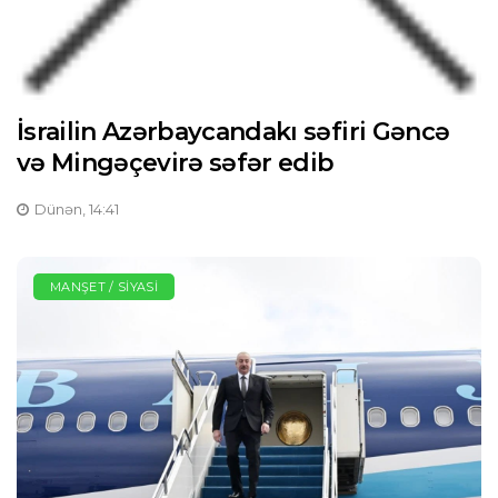
İsrailin Azərbaycandakı səfiri Gəncə
və Mingəçevirə səfər edib
Dünən, 14:41
MANŞET / SIYASI