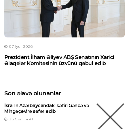
07-Iyul-2026
Prezident İlham Əliyev ABŞ Senatının Xarici
Əlaqələr Komitəsinin üzvünü qəbul edib
Son əlavə olunanlar
İsrailin Azərbaycandakı səfiri Gəncə və
Mingəçevirə səfər edib
Bu Gün, 14:41