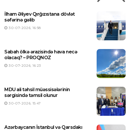
İlham Əliyev Qırğızıstana dövlət
səfərinə gəlib
30-07-2026, 16:58
Sabah ölkə ərazisində hava necə
olacaq? – PROQNOZ
30-07-2026, 16:23
MDU ali təhsil müəssisələrinin
sərgisində təmsil olunur
30-07-2026, 15:47
Azərbaycanın İstanbul və Qarsdakı