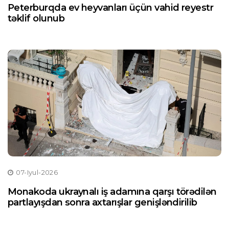
Peterburqda ev heyvanları üçün vahid reyestr
təklif olunub
07-Iyul-2026
Monakoda ukraynalı iş adamına qarşı törədilən
partlayışdan sonra axtarışlar genişləndirilib