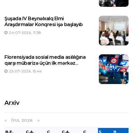
Şuşada IV Beynəlxalq Elmi
Araşdırmalar Konqresi işə başlayıb
24-07-2026, 11:38
Florensiyada sosial media asılılığına
qarşı mübarizə üçün ilk mərkəz
yaradılıb
23-07-2026, 15:44
Arxiv
«
İYUL 2026
»
B.E.
Ç.A.
Ç
C.A.
C
Ş
B