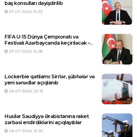
baş konsulları dəyişdirilib
27-07-2026, 14:33
FIFA U-15 Dünya Çempionatı və
Festivalı Azərbaycanda keçiriləcək –
Prezident Sərəncam imzaladı
27-07-2026, 14:28
Lockerbie qətliamı: Sirrlər, şübhələr və
yeni sənədlər açıqlanıb
26-07-2026, 20:13
Husilər Səudiyyə Ərəbistanına raket
zərbəsi endirdiklərini açıqlayıblar
26-07-2026, 13:09