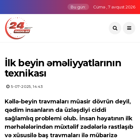
Bu gün:
Cümə , 7 avqust 2026
İlk beyin əməliyyatlarının
texnikası
5-07-2025, 14:43
Kəllə-beyin travmaları müasir dövrün deyil,
qədim insanların da üzləşdiyi ciddi
sağlamlıq problemi olub. İnsan həyatının ilk
mərhələlərindən müxtəlif zədələrlə rastlaşıb
və xüsusilə baş travmaları ilə mübarizə