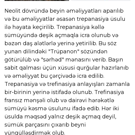
Neolit dövründə beyin əməliyyatları aparılıb
və bu əməliyyatlar əsasən trepanasiya üsulu
ilə həyata keçirilib. Trepanasiya kəllə
sümüyündə deşik açmaqla icra olunub və
bəzən daş alətlərlə yerinə yetirilib. Bu söz
yunan dilindəki "Trüpanon" sözündən
götürülüb və "sərhəd" mənasını verib. Başın
sabit qalması üçün xüsusi qurğular hazırlanıb
və əməliyyat bu çərçivədə icra edilib.
Trepanasiya və trefinasiya anlayışları zamanla
bir-birinin yerinə istifadə olunub. Trefinasiya
fransız mənşəli olub və dairəvi hərəkətlə
sümüyü kəsmə üsulunu ifadə edib. Hər iki
üsulda məqsəd yalnız deşik açmaq deyil,
sümük parçasını çıxarıb beyni
yüngülləşdirmək olub.