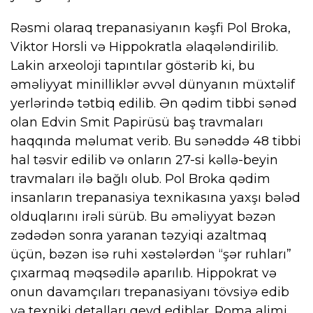
Rəsmi olaraq trepanasiyanın kəşfi Pol Broka,
Viktor Horsli və Hippokratla əlaqələndirilib.
Lakin arxeoloji tapıntılar göstərib ki, bu
əməliyyat minilliklər əvvəl dünyanın müxtəlif
yerlərində tətbiq edilib. Ən qədim tibbi sənəd
olan Edvin Smit Papirüsü baş travmaları
haqqında məlumat verib. Bu sənəddə 48 tibbi
hal təsvir edilib və onların 27-si kəllə-beyin
travmaları ilə bağlı olub. Pol Broka qədim
insanların trepanasiya texnikasına yaxşı bələd
olduqlarını irəli sürüb. Bu əməliyyat bəzən
zədədən sonra yaranan təzyiqi azaltmaq
üçün, bəzən isə ruhi xəstələrdən “şər ruhları”
çıxarmaq məqsədilə aparılıb. Hippokrat və
onun davamçıları trepanasiyanı tövsiyə edib
və texniki detalları qeyd ediblər. Roma alimi