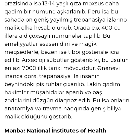
ərazisində isə 13-14 yaşlı qıza məxsus daha
qədim bir nümunə aşkarlanıb. Peru isə bu
sahədə ən geniş yayılmış trepanasiya izlərinə
malik ölkə hesab olunub. Orada e.ə. 400-cü
illərə aid çoxsaylı nümunələr tapılıb. Bu
əməliyyatlar əsasən dini və magik
məqsədlərlə, bəzən isə tibbi göstərişlə icra
edilib. Arxeoloji sübutlar göstərib ki, bu üsulun
ən azı 7000 illik tarixi mövcuddur. Ənənəvi
inanca görə, trepanasiya ilə insanın
beynindəki pis ruhlar çıxarılıb. Lakin qədim
həkimlər müşahidələr aparıb və baş
zədələrini düzgün diaqnoz edib. Bu isə onların
anatomiya və travma haqqında geniş biliyə
malik olduğunu göstərib.
Mənbə:
National İnstitutes of Health