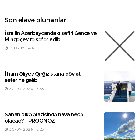
Son əlavə olunanlar
İsrailin Azərbaycandakı səfiri Gəncə və
Mingəçevirə səfər edib
Bu Gün, 14:41
İlham Əliyev Qırğızıstana dövlət
səfərinə gəlib
30-07-2026, 16:58
Sabah ölkə ərazisində hava necə
olacaq? – PROQNOZ
30-07-2026, 16:23