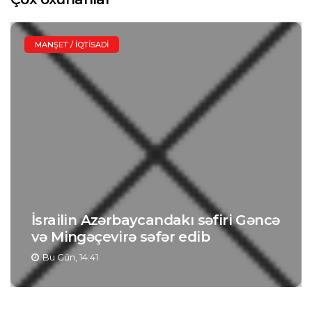
MANŞET / İQTISADI
İsrailin Azərbaycandakı səfiri Gəncə
və Mingəçevirə səfər edib
Bu Gün, 14:41