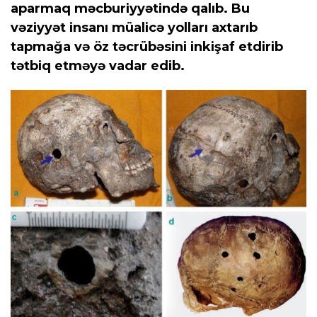
aparmaq məcburiyyətində qalıb. Bu
vəziyyət insanı müalicə yolları axtarıb
tapmağa və öz təcrübəsini inkişaf etdirib
tətbiq etməyə vadar edib.