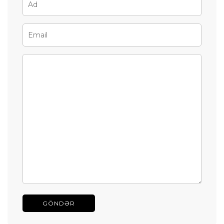
GÖNDƏR