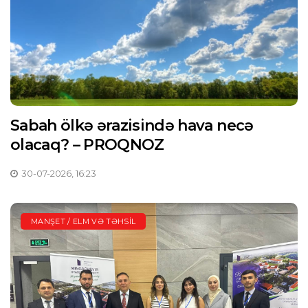
Sabah ölkə ərazisində hava necə
olacaq? – PROQNOZ
30-07-2026, 16:23
MANŞET / ELM VƏ TƏHSIL