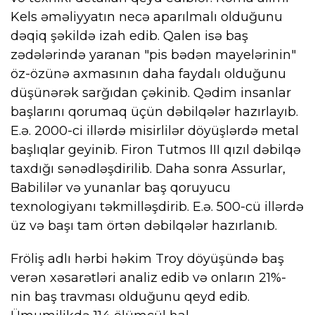
Kels əməliyyatın necə aparılmalı olduğunu
dəqiq şəkildə izah edib. Qalen isə baş
zədələrində yaranan "pis bədən mayelərinin"
öz-özünə axmasının daha faydalı olduğunu
düşünərək sarğıdan çəkinib. Qədim insanlar
başlarını qorumaq üçün dəbilqələr hazırlayıb.
E.ə. 2000-ci illərdə misirlilər döyüşlərdə metal
başlıqlar geyinib. Firon Tutmos III qızıl dəbilqə
taxdığı sənədləşdirilib. Daha sonra Assurlar,
Babililər və yunanlar baş qoruyucu
texnologiyanı təkmilləşdirib. E.ə. 500-cü illərdə
üz və başı tam örtən dəbilqələr hazırlanıb.
Fröliş adlı hərbi həkim Troy döyüşündə baş
verən xəsarətləri analiz edib və onların 21%-
nin baş travması olduğunu qeyd edib.