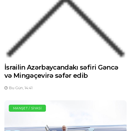
İsrailin Azərbaycandakı səfiri Gəncə
və Mingəçevirə səfər edib
Bu Gün, 14:41
MANŞET / SIYASI