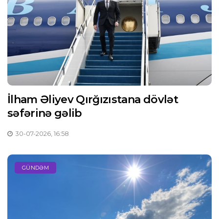
İlham Əliyev Qırğızıstana dövlət
səfərinə gəlib
30-07-2026, 16:58
GÜNDƏM