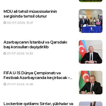
MDU ali təhsil müəssisələrinin
sərgisində təmsil olunur
30-07-2026, 15:47
Azərbaycanın İstanbul və Qarsdakı
baş konsulları dəyişdirilib
27-07-2026, 14:33
FIFA U-15 Dünya Çempionatı və
Festivalı Azərbaycanda keçiriləcək –
Prezident Sərəncam imzaladı
27-07-2026, 14:28
Lockerbie qətliamı: Sirrlər, şübhələr və