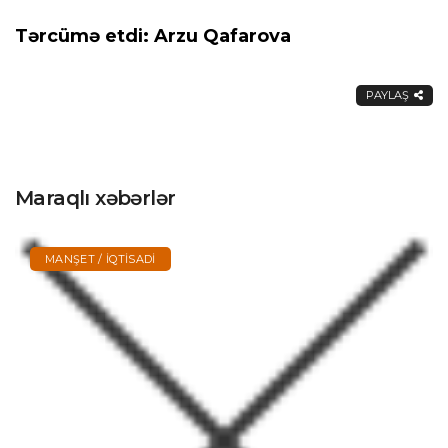
Tərcümə etdi: Arzu Qafarova
PAYLAŞ
Maraqlı xəbərlər
MANŞET / İQTISADI