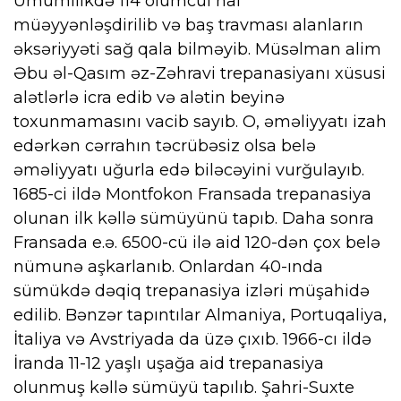
Ümumilikdə 114 ölümcül hal
müəyyənləşdirilib və baş travması alanların
əksəriyyəti sağ qala bilməyib. Müsəlman alim
Əbu əl-Qasım əz-Zəhravi trepanasiyanı xüsusi
alətlərlə icra edib və alətin beyinə
toxunmamasını vacib sayıb. O, əməliyyatı izah
edərkən cərrahın təcrübəsiz olsa belə
əməliyyatı uğurla edə biləcəyini vurğulayıb.
1685-ci ildə Montfokon Fransada trepanasiya
olunan ilk kəllə sümüyünü tapıb. Daha sonra
Fransada e.ə. 6500-cü ilə aid 120-dən çox belə
nümunə aşkarlanıb. Onlardan 40-ında
sümükdə dəqiq trepanasiya izləri müşahidə
edilib. Bənzər tapıntılar Almaniya, Portuqaliya,
İtaliya və Avstriyada da üzə çıxıb. 1966-cı ildə
İranda 11-12 yaşlı uşağa aid trepanasiya
olunmuş kəllə sümüyü tapılıb. Şahri-Suxte