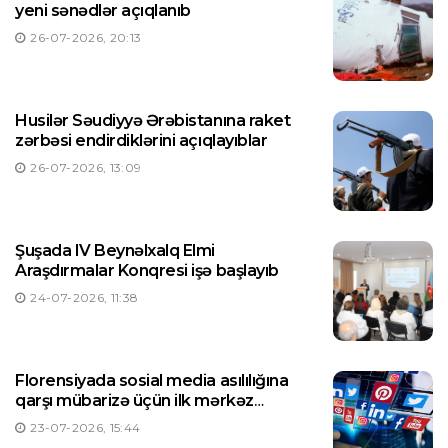
yeni sənədlər açıqlanıb
26-07-2026, 20:13
Husilər Səudiyyə Ərəbistanına raket
zərbəsi endirdiklərini açıqlayıblar
26-07-2026, 13:09
Şuşada IV Beynəlxalq Elmi
Araşdırmalar Konqresi işə başlayıb
24-07-2026, 11:38
Florensiyada sosial media asılılığına
qarşı mübarizə üçün ilk mərkəz
yaradılıb
23-07-2026, 15:44