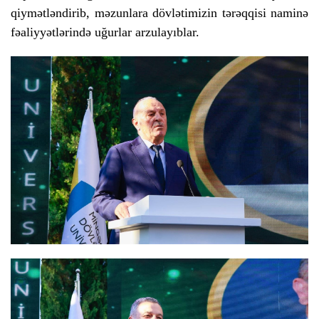
qiymətləndirib, məzunlara dövlətimizin tərəqqisi naminə
fəaliyyətlərində uğurlar arzulayıblar.