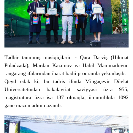
Tədbir tanınmış musiqiçilərin - Qara Dərviş (Hikmət
Poladzadə), Mərdan Kazımov və Habil Məmmədovun
rəngarəng ifalarından ibarət bədii proqramla yekunlaşıb.
Qeyd edək ki, bu tədris ilində Mingəçevir Dövlət
Universitetindən bakalavriat səviyyəsi üzrə 955,
magistratura üzrə isə 137 olmaqla, ümumilikdə 1092
gənc məzun adını qazanıb.