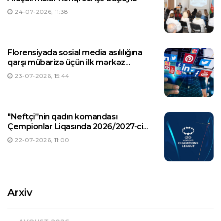
24-07-2026, 11:38
Florensiyada sosial media asılılığına
qarşı mübarizə üçün ilk mərkəz
yaradılıb
23-07-2026, 15:44
"Neftçi”nin qadın komandası
Çempionlar Liqasında 2026/2027-ci
illər mövsümündə ilk oyununa çıxacaq
22-07-2026, 11:00
Arxiv