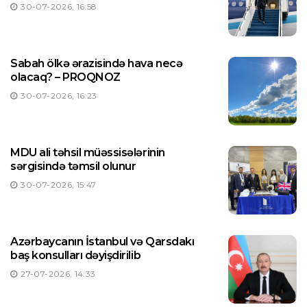
30-07-2026, 16:58
Sabah ölkə ərazisində hava necə
olacaq? – PROQNOZ
30-07-2026, 16:23
MDU ali təhsil müəssisələrinin
sərgisində təmsil olunur
30-07-2026, 15:47
Azərbaycanın İstanbul və Qarsdakı
baş konsulları dəyişdirilib
27-07-2026, 14:33