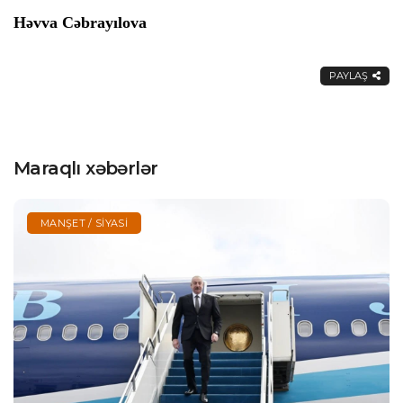
Həvva Cəbrayılova
PAYLAŞ
Maraqlı xəbərlər
MANŞET / SIYASI