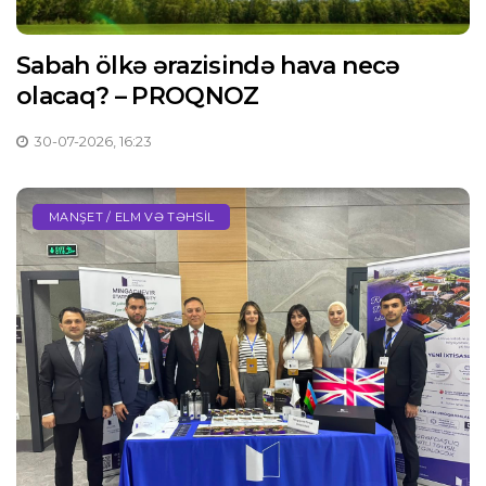
Sabah ölkə ərazisində hava necə
olacaq? – PROQNOZ
30-07-2026, 16:23
MANŞET / ELM VƏ TƏHSIL