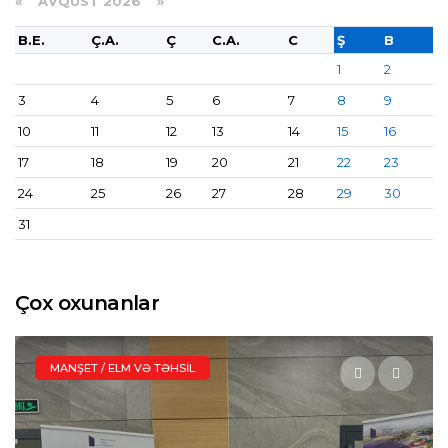
«
AVQUST 2026 »
B.E.
Ç.A.
Ç
C.A.
C
Ş
B
1
2
3
4
5
6
7
8
9
10
11
12
13
14
15
16
17
18
19
20
21
22
23
24
25
26
27
28
29
30
31
Çox oxunanlar
GÜNDƏM