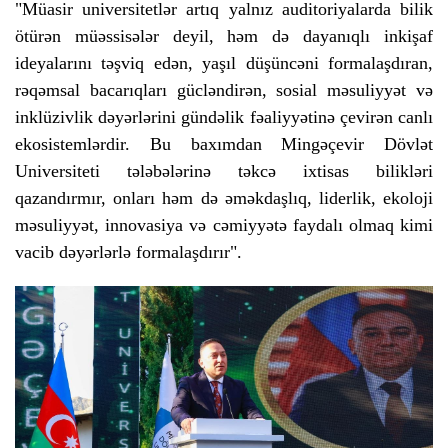
"Müasir universitetlər artıq yalnız auditoriyalarda bilik
ötürən müəssisələr deyil, həm də dayanıqlı inkişaf
ideyalarını təşviq edən, yaşıl düşüncəni formalaşdıran,
rəqəmsal bacarıqları gücləndirən, sosial məsuliyyət və
inklüzivlik dəyərlərini gündəlik fəaliyyətinə çevirən canlı
ekosistemlərdir. Bu baxımdan Mingəçevir Dövlət
Universiteti tələbələrinə təkcə ixtisas bilikləri
qazandırmır, onları həm də əməkdaşlıq, liderlik, ekoloji
məsuliyyət, innovasiya və cəmiyyətə faydalı olmaq kimi
vacib dəyərlərlə formalaşdırır".