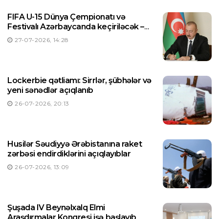
FIFA U-15 Dünya Çempionatı və
Festivalı Azərbaycanda keçiriləcək –
Prezident Sərəncam imzaladı
27-07-2026, 14:28
Lockerbie qətliamı: Sirrlər, şübhələr və
yeni sənədlər açıqlanıb
26-07-2026, 20:13
Husilər Səudiyyə Ərəbistanına raket
zərbəsi endirdiklərini açıqlayıblar
26-07-2026, 13:09
Şuşada IV Beynəlxalq Elmi
Araşdırmalar Konqresi işə başlayıb