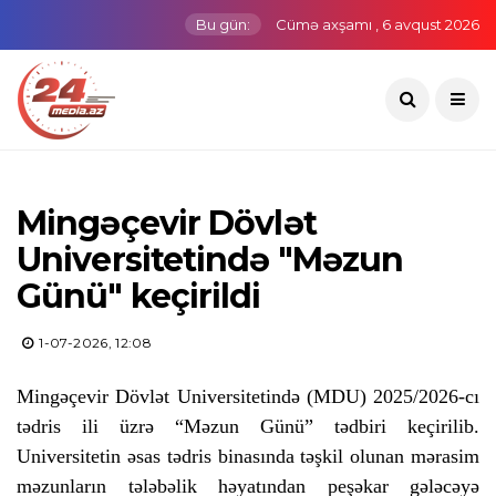
Bu gün:
Cümə axşamı , 6 avqust 2026
Mingəçevir Dövlət
Universitetində "Məzun
Günü" keçirildi
1-07-2026, 12:08
Mingəçevir Dövlət Universitetində (MDU) 2025/2026-cı
tədris ili üzrə “Məzun Günü” tədbiri keçirilib.
Universitetin əsas tədris binasında təşkil olunan mərasim
məzunların tələbəlik həyatından peşəkar gələcəyə