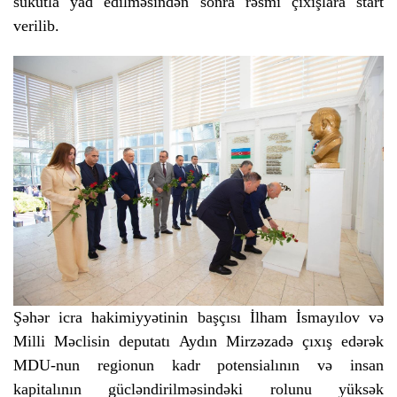
sükutla yad edilməsindən sonra rəsmi çıxışlara start
verilib.
Şəhər icra hakimiyyətinin başçısı İlham İsmayılov və
Milli Məclisin deputatı Aydın Mirzəzadə çıxış edərək
MDU-nun regionun kadr potensialının və insan
kapitalının gücləndirilməsindəki rolunu yüksək