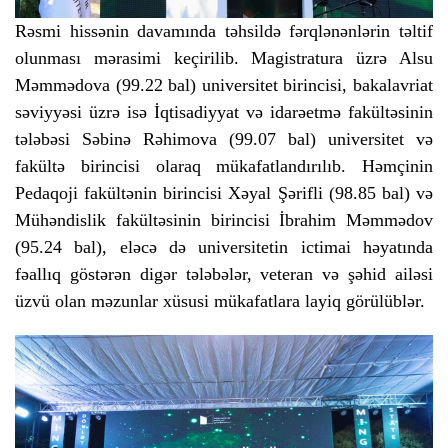
Rəsmi hissənin davamında təhsildə fərqlənənlərin təltif
olunması mərasimi keçirilib. Magistratura üzrə Alsu
Məmmədova (99.22 bal) universitet birincisi, bakalavriat
səviyyəsi üzrə isə İqtisadiyyat və idarəetmə fakültəsinin
tələbəsi Səbinə Rəhimova (99.07 bal) universitet və
fakültə birincisi olaraq mükafatlandırılıb. Həmçinin
Pedaqoji fakültənin birincisi Xəyal Şərifli (98.85 bal) və
Mühəndislik fakültəsinin birincisi İbrahim Məmmədov
(95.24 bal), eləcə də universitetin ictimai həyatında
fəallıq göstərən digər tələbələr, veteran və şəhid ailəsi
üzvü olan məzunlar xüsusi mükafatlara layiq görülüblər.