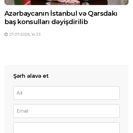
Azərbaycanın İstanbul və Qarsdakı
baş konsulları dəyişdirilib
27-07-2026, 14:33
Şərh əlavə et