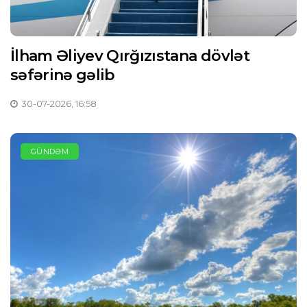
İlham Əliyev Qırğızıstana dövlət
səfərinə gəlib
30-07-2026, 16:58
GÜNDƏM