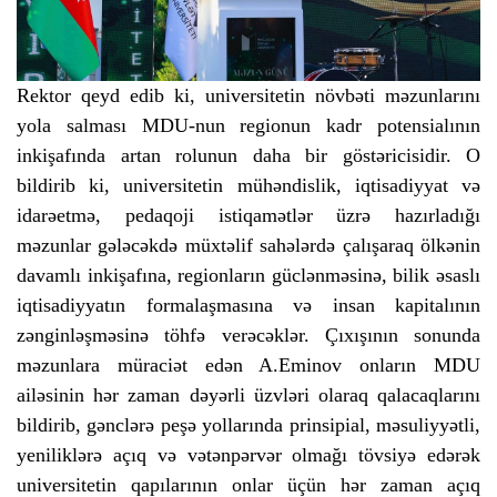
Rektor qeyd edib ki, universitetin növbəti məzunlarını
yola salması MDU-nun regionun kadr potensialının
inkişafında artan rolunun daha bir göstəricisidir. O
bildirib ki, universitetin mühəndislik, iqtisadiyyat və
idarəetmə, pedaqoji istiqamətlər üzrə hazırladığı
məzunlar gələcəkdə müxtəlif sahələrdə çalışaraq ölkənin
davamlı inkişafına, regionların güclənməsinə, bilik əsaslı
iqtisadiyyatın formalaşmasına və insan kapitalının
zənginləşməsinə töhfə verəcəklər. Çıxışının sonunda
məzunlara müraciət edən A.Eminov onların MDU
ailəsinin hər zaman dəyərli üzvləri olaraq qalacaqlarını
bildirib, gənclərə peşə yollarında prinsipial, məsuliyyətli,
yeniliklərə açıq və vətənpərvər olmağı tövsiyə edərək
universitetin qapılarının onlar üçün hər zaman açıq