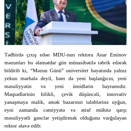
Tədbirdə çıxış edən MDU-nun rektoru Anar Eminov
məzunları bu əlamətdar gün münasibətilə təbrik edərək
bildirib ki, “Məzun Günü” universitet həyatında yalnız
yekun mərhələ deyil, həm də yeni başlanğıcın, yeni
məsuliyyətin və yeni ümidlərin bayramıdır.
Məqsədlərinin bilikli, çevik düşüncəli, innovativ
yanaşmaya malik, əmək bazarının tələblərinə uyğun,
eyni zamanda cəmiyyətə və ətraf mühitə qarşı
məsuliyyətli gənclər yetişdirmək olduğunu vurğulayan
rektor əlavə edib: