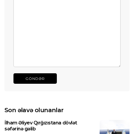
GÖNDƏR
Son əlavə olunanlar
İlham Əliyev Qırğızıstana dövlət
səfərinə gəlib