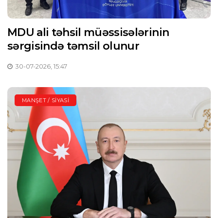
MDU ali təhsil müəssisələrinin
sərgisində təmsil olunur
30-07-2026, 15:47
MANŞET / SIYASI