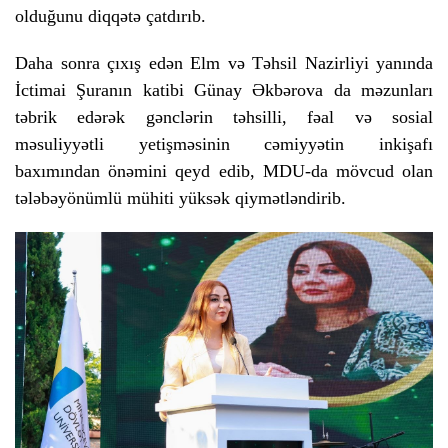
olduğunu diqqətə çatdırıb.
Daha sonra çıxış edən Elm və Təhsil Nazirliyi yanında
İctimai Şuranın katibi Günay Əkbərova da məzunları
təbrik edərək gənclərin təhsilli, fəal və sosial
məsuliyyətli yetişməsinin cəmiyyətin inkişafı
baxımından önəmini qeyd edib, MDU-da mövcud olan
tələbəyönümlü mühiti yüksək qiymətləndirib.