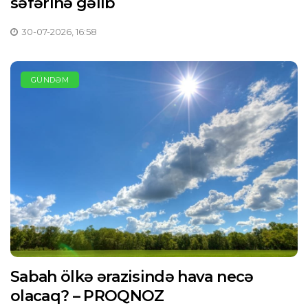
səfərinə gəlib
30-07-2026, 16:58
GÜNDƏM
Sabah ölkə ərazisində hava necə
olacaq? – PROQNOZ