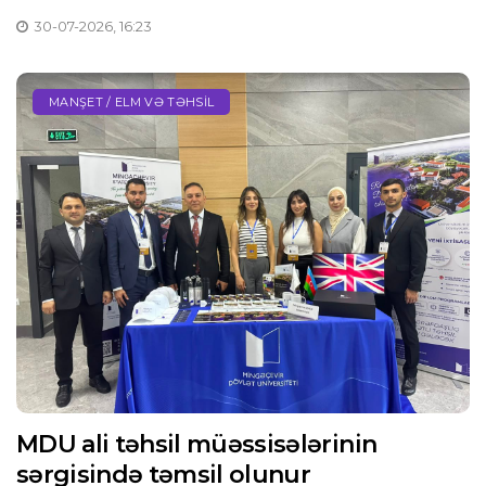
30-07-2026, 16:23
MANŞET / ELM VƏ TƏHSIL
MDU ali təhsil müəssisələrinin
sərgisində təmsil olunur