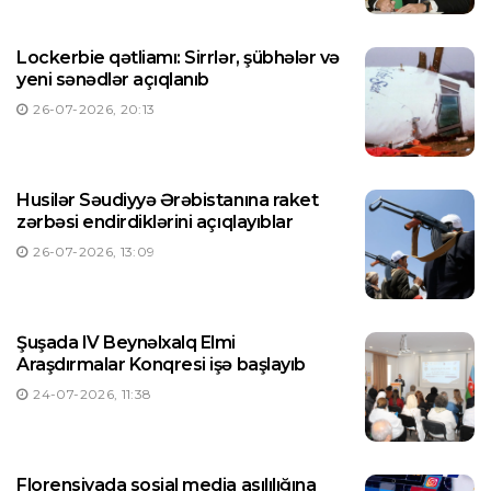
Lockerbie qətliamı: Sirrlər, şübhələr və
yeni sənədlər açıqlanıb
26-07-2026, 20:13
Husilər Səudiyyə Ərəbistanına raket
zərbəsi endirdiklərini açıqlayıblar
26-07-2026, 13:09
Şuşada IV Beynəlxalq Elmi
Araşdırmalar Konqresi işə başlayıb
24-07-2026, 11:38
Florensiyada sosial media asılılığına