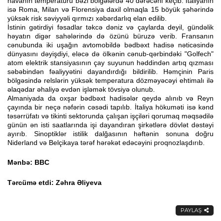
havanın temperaturu bəzi bölgələrdə 40 dərəcəni keçib. İtaliyanın
isə Roma, Milan və Florensiya daxil olmaqla 15 böyük şəhərində
yüksək risk səviyyəli qırmızı xəbərdarlıq elan edilib.
İstinin gətirdiyi fəsadlar təkcə dəniz və çaylarda deyil, gündəlik
həyatın digər sahələrində də özünü büruzə verib. Fransanın
cənubunda iki uşağın avtomobildə bədbəxt hadisə nəticəsində
dünyasını dəyişdiyi, eləcə də ölkənin cənub-qərbindəki "Golfech"
atom elektrik stansiyasının çay suyunun həddindən artıq qızması
səbəbindən fəaliyyətini dayandırdığı bildirilib. Həmçinin Paris
bölgəsində relslərin yüksək temperatura dözməyəcəyi ehtimalı ilə
əlaqədar əhaliyə evdən işləmək tövsiyə olunub.
Almaniyada da oxşar bədbəxt hadisələr qeydə alınıb və Reyn
çayında bir neçə nəfərin cəsədi tapılıb. İtaliya hökuməti isə kənd
təsərrüfatı və tikinti sektorunda çalışan işçiləri qorumaq məqsədilə
günün ən isti saatlarında işi dayandıran şirkətlərə dövlət dəstəyi
ayırıb. Sinoptiklər istilik dalğasının həftənin sonuna doğru
Niderland və Belçikaya tərəf hərəkət edəcəyini proqnozlaşdırıb.
Mənbə: BBC
Tərcümə etdi: Zəhra Əliyeva
PAYLAŞ