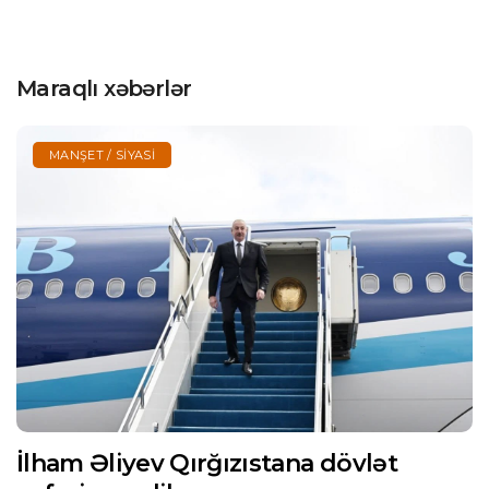
Maraqlı xəbərlər
MANŞET / SIYASI
İlham Əliyev Qırğızıstana dövlət