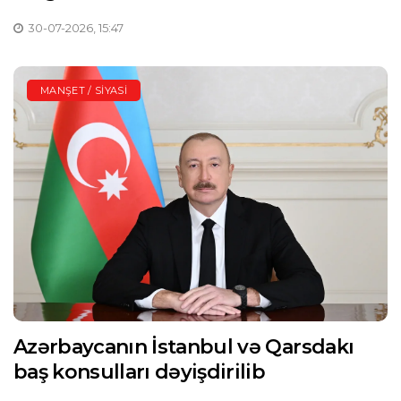
30-07-2026, 15:47
MANŞET / SIYASI
Azərbaycanın İstanbul və Qarsdakı
baş konsulları dəyişdirilib