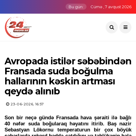
Bu gün:
Cümə , 7 avqust 2026
Avropada istilər səbəbindən
Fransada suda boğulma
hallarının kəskin artması
qeydə alınıb
23-06-2026, 16:57
Son bir neçə gündə Fransada hava şəraiti ilə bağlı
40 nəfər suda boğularaq həyatını itirib. Baş nazir
Sebastyan Lökornu temperaturun bir çox böyük
şəhərlərdə rekord həddə çatdığını və təhlükənin hələ