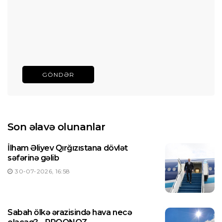
GÖNDƏR
Son əlavə olunanlar
İlham Əliyev Qırğızıstana dövlət
səfərinə gəlib
30-07-2026, 16:58
Sabah ölkə ərazisində hava necə