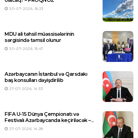
olacaq? – PROQNOZ
30-07-2026, 16:23
MDU ali təhsil müəssisələrinin
sərgisində təmsil olunur
30-07-2026, 15:47
Azərbaycanın İstanbul və Qarsdakı
baş konsulları dəyişdirilib
27-07-2026, 14:33
FIFA U-15 Dünya Çempionatı və
Festivalı Azərbaycanda keçiriləcək –
Prezident Sərəncam imzaladı
27-07-2026, 14:28