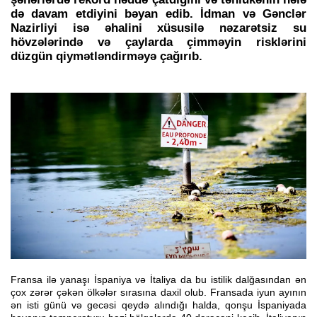
də davam etdiyini bəyan edib. İdman və Gənclər
Nazirliyi isə əhalini xüsusilə nəzarətsiz su
hövzələrində və çaylarda çimməyin risklərini
düzgün qiymətləndirməyə çağırıb.
Fransa ilə yanaşı İspaniya və İtaliya da bu istilik dalğasından ən
çox zərər çəkən ölkələr sırasına daxil olub. Fransada iyun ayının
ən isti günü və gecəsi qeydə alındığı halda, qonşu İspaniyada