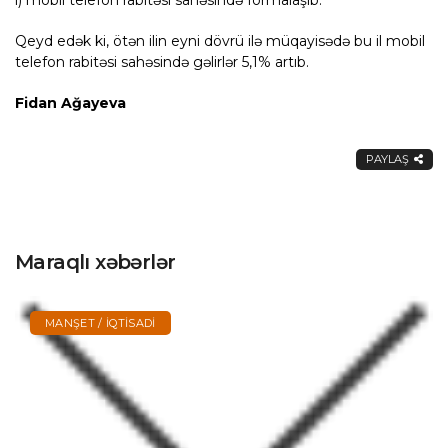
Qeyd edək ki, ötən ilin eyni dövrü ilə müqayisədə bu il mobil
telefon rabitəsi sahəsində gəlirlər 5,1% artıb.
Fidan Ağayeva
PAYLAŞ
Maraqlı xəbərlər
MANŞET / İQTISADI