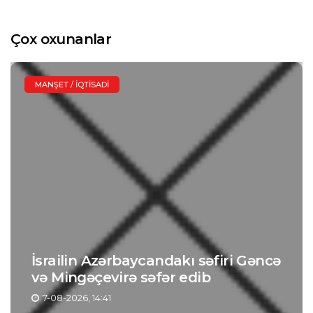
Çox oxunanlar
MANŞET / İQTISADI
İsrailin Azərbaycandakı səfiri Gəncə
və Mingəçevirə səfər edib
7-08-2026, 14:41