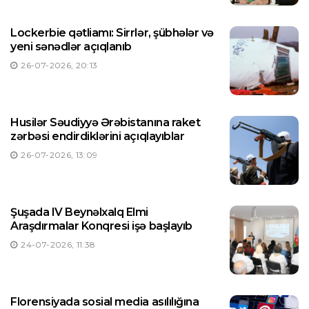
Lockerbie qətliamı: Sirrlər, şübhələr və
yeni sənədlər açıqlanıb
26-07-2026, 20:13
Husilər Səudiyyə Ərəbistanına raket
zərbəsi endirdiklərini açıqlayıblar
26-07-2026, 13:09
Şuşada IV Beynəlxalq Elmi
Araşdırmalar Konqresi işə başlayıb
24-07-2026, 11:38
Florensiyada sosial media asılılığına