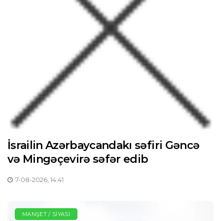
İsrailin Azərbaycandakı səfiri Gəncə
və Mingəçevirə səfər edib
7-08-2026, 14:41
MANŞET / SIYASI