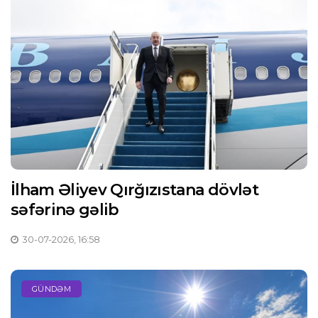
İlham Əliyev Qırğızıstana dövlət
səfərinə gəlib
30-07-2026, 16:58
GÜNDƏM