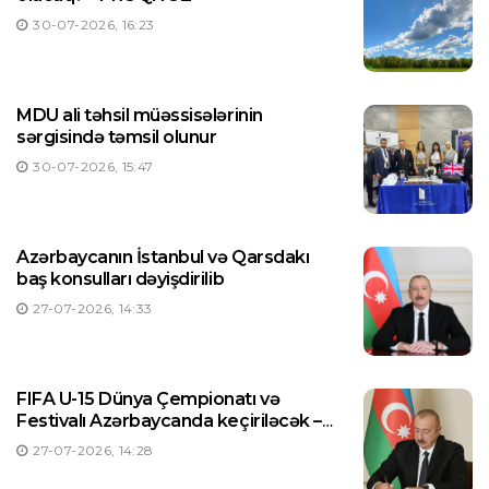
30-07-2026, 16:23
MDU ali təhsil müəssisələrinin
sərgisində təmsil olunur
30-07-2026, 15:47
Azərbaycanın İstanbul və Qarsdakı
baş konsulları dəyişdirilib
27-07-2026, 14:33
FIFA U-15 Dünya Çempionatı və
Festivalı Azərbaycanda keçiriləcək –
Prezident Sərəncam imzaladı
27-07-2026, 14:28