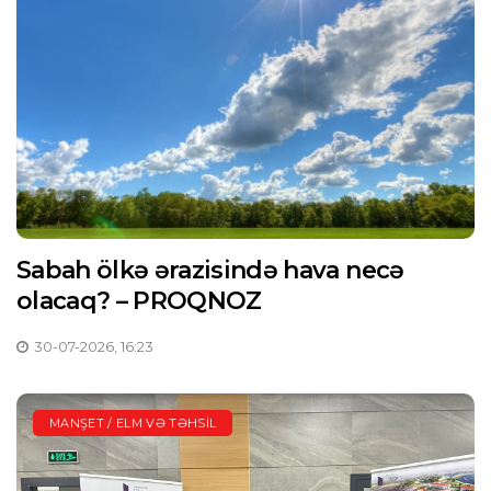
Sabah ölkə ərazisində hava necə
olacaq? – PROQNOZ
30-07-2026, 16:23
MANŞET / ELM VƏ TƏHSIL