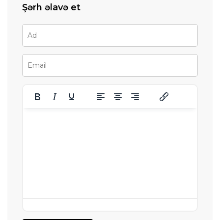
Şərh əlavə et