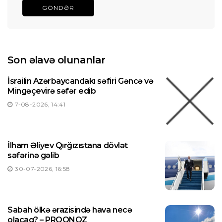
GÖNDƏR
Son əlavə olunanlar
İsrailin Azərbaycandakı səfiri Gəncə və
Mingəçevirə səfər edib
7-08-2026, 14:41
İlham Əliyev Qırğızıstana dövlət
səfərinə gəlib
30-07-2026, 16:58
Sabah ölkə ərazisində hava necə
olacaq? – PROQNOZ