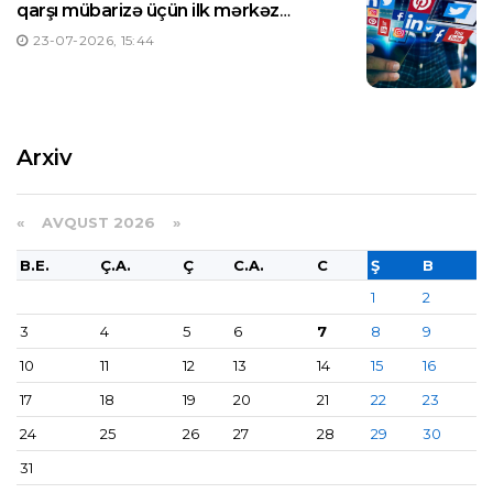
qarşı mübarizə üçün ilk mərkəz
yaradılıb
23-07-2026, 15:44
Arxiv
«
AVQUST 2026 »
B.E.
Ç.A.
Ç
C.A.
C
Ş
B
1
2
3
4
5
6
7
8
9
10
11
12
13
14
15
16
17
18
19
20
21
22
23
24
25
26
27
28
29
30
31