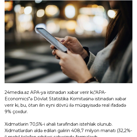
24media.az APA-ya istinadən xəbər verir ki,"APA-
Economics"ə Dövlət Statistika Komitəsinə istinadən xəbər
verir ki, bu, ötən ilin eyni dövrü ilə müqayisədə real ifadədə
9% çoxdur.
Xidmətlərin 70,5%-i əhali tərəfindən istehlak olunub.
Xidmətlərdən əldə edilən gəlirin 408,7 milyon manatı (32,2%-
i) mobil telefon rabitəsi sahəsində formalaşıb.