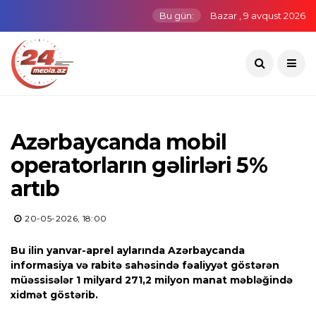
Bu gün:
Bazar , 9 avqust 2026
Azərbaycanda mobil
operatorların gəlirləri 5%
artıb
20-05-2026, 18:00
Bu ilin yanvar-aprel aylarında Azərbaycanda
informasiya və rabitə sahəsində fəaliyyət göstərən
müəssisələr 1 milyard 271,2 milyon manat məbləğində
xidmət göstərib.