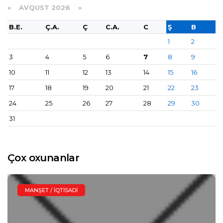
«
AVQUST 2026 »
B.E.
Ç.A.
Ç
C.A.
C
Ş
B
1
2
3
4
5
6
7
8
9
10
11
12
13
14
15
16
17
18
19
20
21
22
23
24
25
26
27
28
29
30
31
Çox oxunanlar
MANŞET / İQTISADI