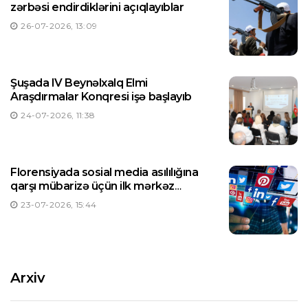
zərbəsi endirdiklərini açıqlayıblar
26-07-2026, 13:09
Şuşada IV Beynəlxalq Elmi
Araşdırmalar Konqresi işə başlayıb
24-07-2026, 11:38
Florensiyada sosial media asılılığına
qarşı mübarizə üçün ilk mərkəz
yaradılıb
23-07-2026, 15:44
Arxiv