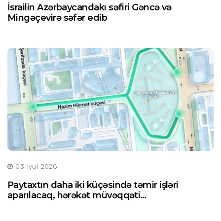
İsrailin Azərbaycandakı səfiri Gəncə və
Mingəçevirə səfər edib
03-Iyul-2026
Paytaxtın daha iki küçəsində təmir işləri
aparılacaq, hərəkət müvəqqəti
məhdudlaşdırılacaq