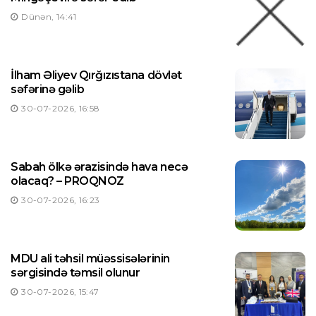
Dünən, 14:41
İlham Əliyev Qırğızıstana dövlət
səfərinə gəlib
30-07-2026, 16:58
Sabah ölkə ərazisində hava necə
olacaq? – PROQNOZ
30-07-2026, 16:23
MDU ali təhsil müəssisələrinin
sərgisində təmsil olunur
30-07-2026, 15:47