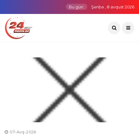
Bu gün:
Şənbə , 8 avqust 2026
07-Avq-2026