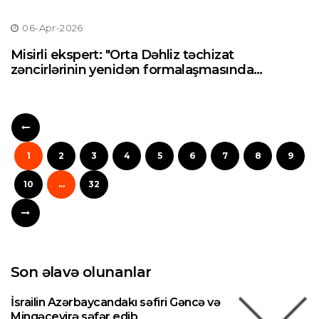
06-Apr-2026
Misirli ekspert: "Orta Dəhliz təchizat
zəncirlərinin yenidən formalaşmasında
əhəmiyyətli marşrutdur"
1
2
3
4
5
6
7
8
9
10
...
32
Son əlavə olunanlar
İsrailin Azərbaycandakı səfiri Gəncə və
Mingəçevirə səfər edib