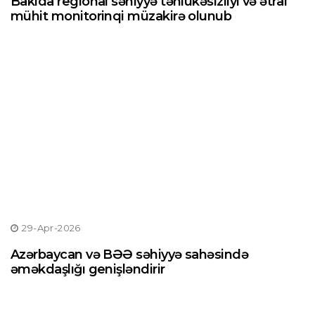
Bakıda regional səhiyyə təhlükəsizliyi və ətraf
mühit monitorinqi müzakirə olunub
29-Apr-2026
Azərbaycan və BƏƏ səhiyyə sahəsində
əməkdaşlığı genişləndirir