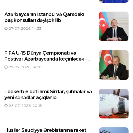
Azərbaycanın İstanbul və Qarsdakı
baş konsulları dəyişdirilib
27-07-2026, 14:33
FIFA U-15 Dünya Çempionatı və
Festivalı Azərbaycanda keçiriləcək –
Prezident Sərəncam imzaladı
27-07-2026, 14:28
Lockerbie qətliamı: Sirrlər, şübhələr və
yeni sənədlər açıqlanıb
26-07-2026, 20:13
Husilər Səudiyyə Ərəbistanına raket