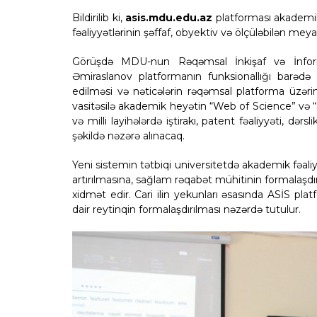
Bildirilib ki,
asis.mdu.edu.az
platforması akademik 
fəaliyyətlərinin şəffaf, obyektiv və ölçüləbilən mey
Görüşdə MDU-nun Rəqəmsal İnkişaf və İnforma
Əmiraslanov platformanın funksionallığı barəd
edilməsi və nəticələrin rəqəmsal platforma üzəri
vasitəsilə akademik heyətin “Web of Science” və “
və milli layihələrdə iştirakı, patent fəaliyyəti, dərsl
şəkildə nəzərə alınacaq.
Yeni sistemin tətbiqi universitetdə akademik fəali
artırılmasına, sağlam rəqabət mühitinin formalaşd
xidmət edir. Cari ilin yekunları əsasında ASİS pla
dair reytinqin formalaşdırılması nəzərdə tutulur.