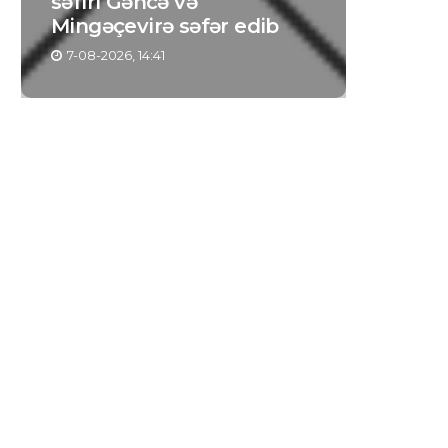
səfiri Gəncə və
Mingəçevirə səfər edib
7-08-2026, 14:41