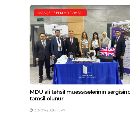
MANŞET / ELM VƏ TƏHSIL
MDU ali təhsil müəssisələrinin sərgisin
təmsil olunur
30-07-2026, 15:47