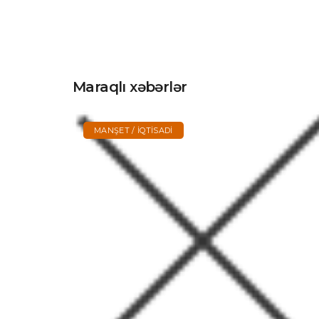
Maraqlı xəbərlər
MANŞET / İQTISADI