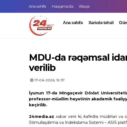
Ana səhifə
Haqqımızda
Əlaqə
Ana səhifə
Xaricdə təhsil
Gü
MDU-da rəqəmsal idar
verilib
17-06-2026, 19:37
İyunun 17-də Mingəçevir Dövlət Universitet
professor-müəllim heyətinin akademik fəaliyyə
keçirilib.
24media.az
xəbər verir ki, kafedra müdirləri və 
Stimullaşdırma və İndeksləmə Sistemi – ASİS plat