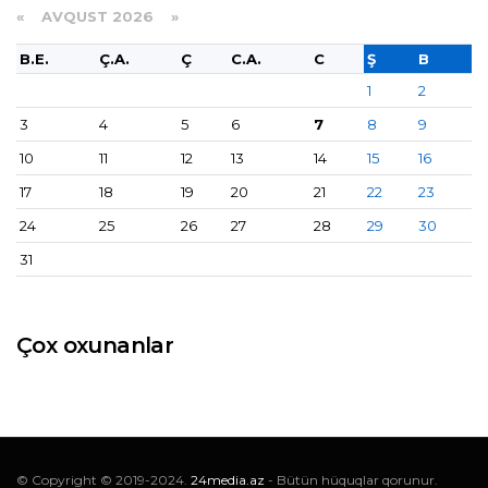
«
AVQUST 2026 »
B.E.
Ç.A.
Ç
C.A.
C
Ş
B
1
2
3
4
5
6
7
8
9
10
11
12
13
14
15
16
17
18
19
20
21
22
23
24
25
26
27
28
29
30
31
Çox oxunanlar
© Copyright © 2019-2024.
24media.az
- Bütün hüquqlar qorunur.