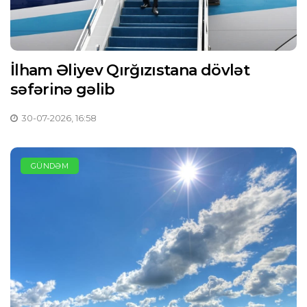
İlham Əliyev Qırğızıstana dövlət
səfərinə gəlib
30-07-2026, 16:58
GÜNDƏM