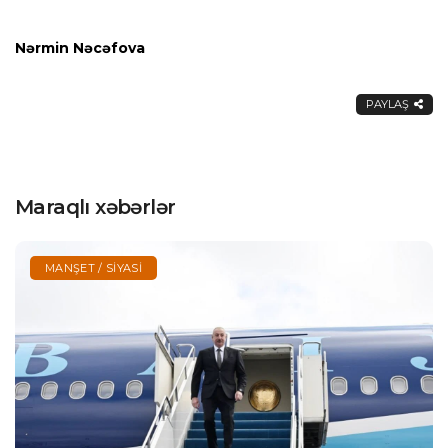
Nərmin Nəcəfova
PAYLAŞ
Maraqlı xəbərlər
MANŞET / SIYASI