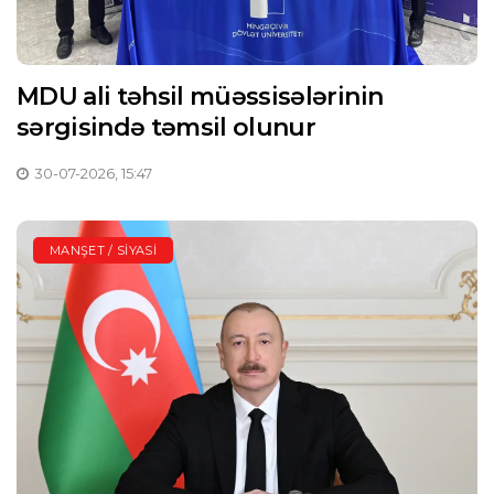
MDU ali təhsil müəssisələrinin
sərgisində təmsil olunur
30-07-2026, 15:47
MANŞET / SIYASI