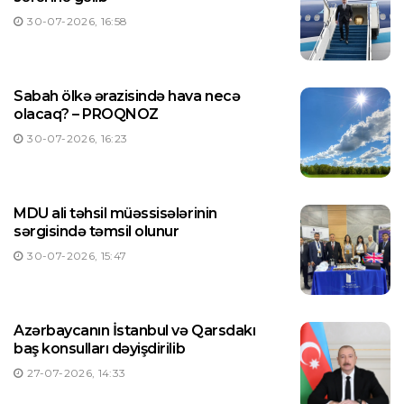
30-07-2026, 16:58
Sabah ölkə ərazisində hava necə
olacaq? – PROQNOZ
30-07-2026, 16:23
MDU ali təhsil müəssisələrinin
sərgisində təmsil olunur
30-07-2026, 15:47
Azərbaycanın İstanbul və Qarsdakı
baş konsulları dəyişdirilib
27-07-2026, 14:33