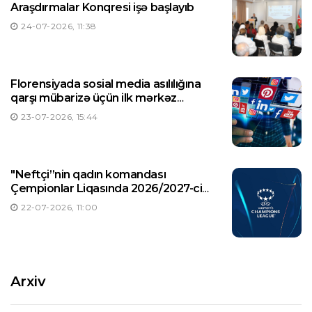
Araşdırmalar Konqresi işə başlayıb
24-07-2026, 11:38
Florensiyada sosial media asılılığına
qarşı mübarizə üçün ilk mərkəz
yaradılıb
23-07-2026, 15:44
"Neftçi”nin qadın komandası
Çempionlar Liqasında 2026/2027-ci
illər mövsümündə ilk oyununa çıxacaq
22-07-2026, 11:00
Arxiv