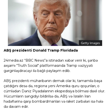
ABŞ prezidenti Donald Tramp Floridada
24media.az “BBC News”a istinadən xəbər verir ki, şənbə
axşamı "Truth Social" platformasında Tramp vəziyyəti
gərginləşdirəcəyi ilə bağlı paylaşım edib.
ABŞ prezidenti müharibənin demək olar ki, tamamilə başa
çatdığını desə də, regiona yeni Amerika quru qoşunları, o
cümlədən Dəniz Piyadalarının ekspedisiya bölməsi daxil olur.
Hücumların səngidiyi bildirilsə də, ABŞ və İsrailin İran
hədəflərinə qarşı bombardmanları və raket zərbələri isə hələ
də davam edir.