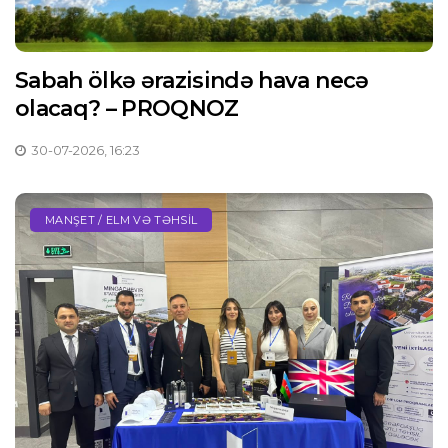
Sabah ölkə ərazisində hava necə
olacaq? – PROQNOZ
30-07-2026, 16:23
MANŞET / ELM VƏ TƏHSIL