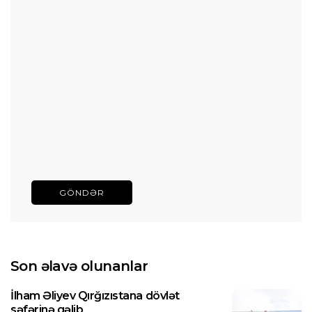
GÖNDƏR
Son əlavə olunanlar
İlham Əliyev Qırğızıstana dövlət
səfərinə gəlib