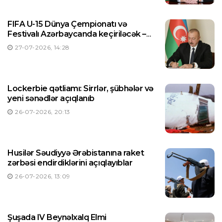
FIFA U-15 Dünya Çempionatı və
Festivalı Azərbaycanda keçiriləcək –
Prezident Sərəncam imzaladı
27-07-2026, 14:28
Lockerbie qətliamı: Sirrlər, şübhələr və
yeni sənədlər açıqlanıb
26-07-2026, 20:13
Husilər Səudiyyə Ərəbistanına raket
zərbəsi endirdiklərini açıqlayıblar
26-07-2026, 13:09
Şuşada IV Beynəlxalq Elmi