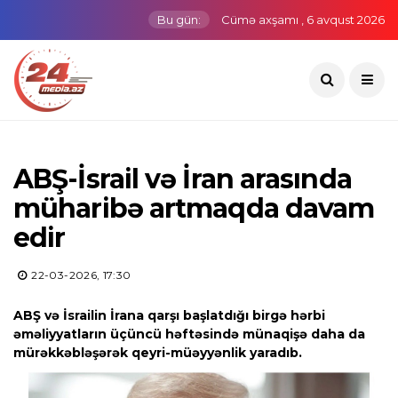
Bu gün:
Cümə axşamı , 6 avqust 2026
ABŞ-İsrail və İran arasında
müharibə artmaqda davam
edir
22-03-2026, 17:30
ABŞ və İsrailin İrana qarşı başlatdığı birgə hərbi
əməliyyatların üçüncü həftəsində münaqişə daha da
mürəkkəbləşərək qeyri-müəyyənlik yaradıb.