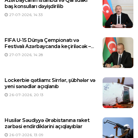
Azərbaycanın İstanbul və Qarsdakı
baş konsulları dəyişdirilib
27-07-2026, 14:33
FIFA U-15 Dünya Çempionatı və
Festivalı Azərbaycanda keçiriləcək –
Prezident Sərəncam imzaladı
27-07-2026, 14:28
Lockerbie qətliamı: Sirrlər, şübhələr və
yeni sənədlər açıqlanıb
26-07-2026, 20:13
Husilər Səudiyyə Ərəbistanına raket
zərbəsi endirdiklərini açıqlayıblar
26-07-2026, 13:09