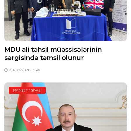
MDU ali təhsil müəssisələrinin
sərgisində təmsil olunur
30-07-2026, 15:47
MANŞET / SIYASI