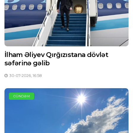
İlham Əliyev Qırğızıstana dövlət
səfərinə gəlib
30-07-2026, 16:58
GÜNDƏM