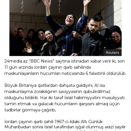
24media.az “BBC News” saytına istinadən xəbər verir ki, son
11 gün ərzində İordan çayının qərb sahilində
məskunlaşanların hücumları nəticəsində 6 fələstinli öldürülüb.
Böyük Britaniya qətllərdən dəhşətə gəldiyini, Aİ isə
məskunlaşma zorakılığının səviyyəsinin qəbuledilməz
olduğunu bildirib. Hər iki tərəf İsrail hakimiyyətini məsuliyyəti
təmin etmək və gələcək hücumların qarşısını almaq üçün
tədbirlər görməyə çağırıb
.
İordan çayının qərb sahili 1967-ci ildəki Altı Günlük
Müharibədən sonra İsrail tərəfindən işğal olunmuş ərazi sayılır