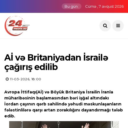
Bu gün:
Cümə , 7 avqust 2026
Aİ və Britaniyadan İsrailə
çağırış edilib
11-03-2026, 18:00
Avropa İttifaqı(Aİ) və Böyük Britaniya İsrailin İranla
müharibəsinin başlamasından bəri işğal altındakı
İordan çayının qərb sahilində yəhudi məskunlaşanların
fələstinlilərə qarşı artan zorakılığını dayandırmağı tələb
edib.