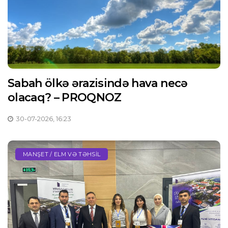
Sabah ölkə ərazisində hava necə
olacaq? – PROQNOZ
30-07-2026, 16:23
MANŞET / ELM VƏ TƏHSIL