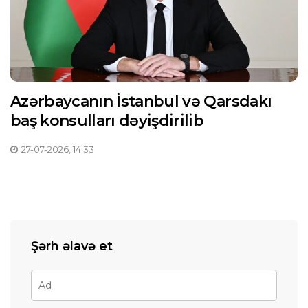
Azərbaycanın İstanbul və Qarsdakı
baş konsulları dəyişdirilib
27-07-2026, 14:33
Şərh əlavə et