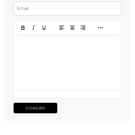
GÖNDƏR