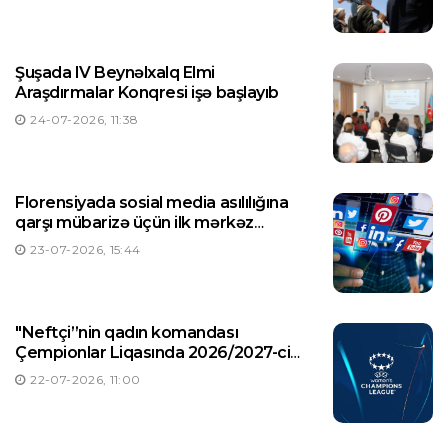
Şuşada IV Beynəlxalq Elmi
Araşdırmalar Konqresi işə başlayıb
24-07-2026, 11:38
Florensiyada sosial media asılılığına
qarşı mübarizə üçün ilk mərkəz
yaradılıb
23-07-2026, 15:44
"Neftçi”nin qadın komandası
Çempionlar Liqasında 2026/2027-ci
illər mövsümündə ilk oyununa çıxacaq
22-07-2026, 11:00