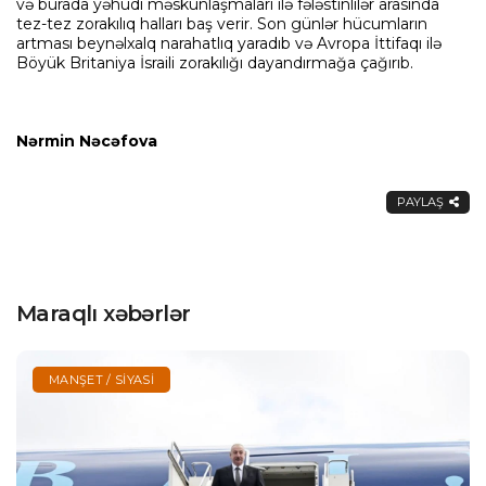
və burada yəhudi məskunlaşmaları ilə fələstinlilər arasında
tez-tez zorakılıq halları baş verir. Son günlər hücumların
artması beynəlxalq narahatlıq yaradıb və Avropa İttifaqı ilə
Böyük Britaniya İsraili zorakılığı dayandırmağa çağırıb.
Nərmin Nəcəfova
PAYLAŞ
Maraqlı xəbərlər
MANŞET / SIYASI