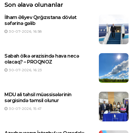
Son əlavə olunanlar
İlham Əliyev Qırğızıstana dövlət
səfərinə gəlib
30-07-2026, 16:58
Sabah ölkə ərazisində hava necə
olacaq? – PROQNOZ
30-07-2026, 16:23
MDU ali təhsil müəssisələrinin
sərgisində təmsil olunur
30-07-2026, 15:47